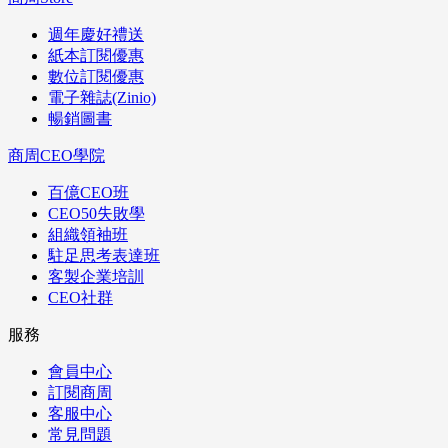
週年慶好禮送
紙本訂閱優惠
數位訂閱優惠
電子雜誌(Zinio)
暢銷圖書
商周CEO學院
百億CEO班
CEO50失敗學
組織領袖班
駐足思考表達班
客製企業培訓
CEO社群
服務
會員中心
訂閱商周
客服中心
常見問題