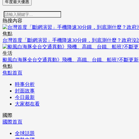
年度最大優惠
熱搜內容
焦點
台灣首度「斷網演習」手機降速30分鐘，到底測什麼？政府沒
生活
颱風白海豚全台交通異動》飛機、高鐵、台鐵、船班?不斷更新
焦點
焦點首頁
時事分析
封面故事
今日最新
大家都在看
國際
國際首頁
全球話題