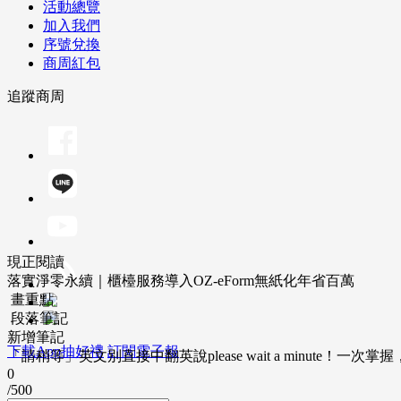
活動總覽
加入我們
序號兌換
商周紅包
追蹤商周
現正閱讀
落實淨零永續｜櫃檯服務導入OZ-eForm無紙化年省百萬
畫重點
段落筆記
新增筆記
下載App抽好禮
訂閱電子報
「請稍等」英文別直接中翻英說please wait a minute！一
0
/500