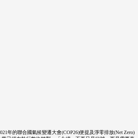
合國氣候變遷大會(COP26)便提及淨零排放(Net Zero)