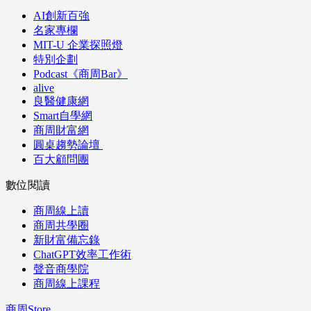
AI創新百強
名家專欄
MIT-U 企業探照燈
特別企劃
Podcast《商周Bar》
alive
良醫健康網
Smart自學網
商周財富網
圓桌趨勢論壇
百大顧問團
數位閱讀
商周線上讀
商周共學圈
新財富備忘錄
ChatGPT效率工作術
聲音商學院
商周線上課程
商周Store