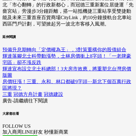
北「市心翻轉」的行政新都心，而冠德三重新案位居捷運「先
嗇宮站」旁漫步3分鐘距離，搭一站抵機捷三重站享受雙捷動
能及未來三重首座百貨商場CityLink，約10分鐘接軌台北車站
西區門戶計劃，可望掀起另一波北市客移入風潮。
延伸閱讀
預備升息期轉向「定價權為王」，3對策重構你的股債組合
輝達落腳北士科帶動漲勢，士林房價衝上8字頭！「一老牌豪
宅區」卻不漲反跌
輝達宣布設立北士科總部！3大房市效應，將重塑北台灣房價
版圖
房價狂漲！三重、永和、林口都破9字頭⋯新北下個百萬行政
區將現？
三重
冠德方舟計畫
冠德建設
廣告-請繼續往下閱讀
大家都在看
FOLLOW US
加入商周LINE好友 秒懂新商業