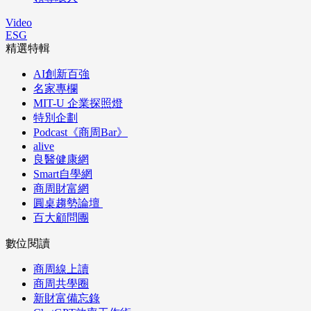
Video
ESG
精選特輯
AI創新百強
名家專欄
MIT-U 企業探照燈
特別企劃
Podcast《商周Bar》
alive
良醫健康網
Smart自學網
商周財富網
圓桌趨勢論壇
百大顧問團
數位閱讀
商周線上讀
商周共學圈
新財富備忘錄