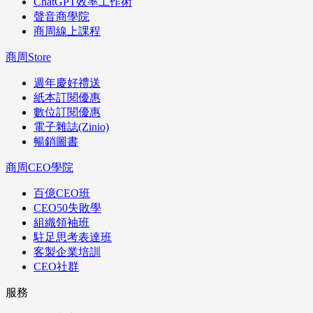
ChatGPT效率工作術
聲音商學院
商周線上課程
商周Store
週年慶好禮送
紙本訂閱優惠
數位訂閱優惠
電子雜誌(Zinio)
暢銷圖書
商周CEO學院
百億CEO班
CEO50失敗學
組織領袖班
駐足思考表達班
客製企業培訓
CEO社群
服務