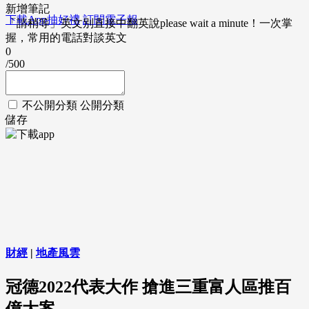
新增筆記
下載App抽好禮
訂閱電子報
「請稍等」英文別直接中翻英說please wait a minute！一次掌
握，常用的電話對談英文
0
/500
不公開分類
公開分類
儲存
財經
|
地產風雲
冠德2022代表大作 搶進三重富人區推百
億大案