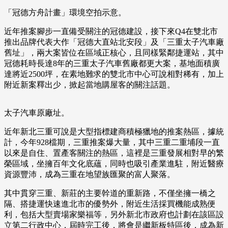
「冠德方舟計畫」環境空拍示意。
近年推案腳步一直備受關注的冠德建設，接下來Q4在雙北市
推出品牌代表大作「冠德大直站北安段」及「三重太子汽車廠
舊址」，兩大案皆位在區域正核心，且同樣緊鄰捷運站，其中
冠德耗時長達8年的三重太子汽車舊廠都更大案，基地面積廣
達將近2500坪，在素地難求的雙北市中心可說相對稀有，加上
附近新案釋出少，掀起當地購屋客的關注話題。
太子汽車原廠址。
近年新北三重可說是大型指標建商積極獵地的推案熱區，據統
計，今年928檔期，三重推案爆大量，其中三重二重埔段一直
以來是自住、置產客關注的熱區，這裡是三重發展相對早的繁
榮區域，坐擁百年文化底蘊，同時也吸引產業進駐，附近醫療
資源豐沛，成為三重在地望族匯聚的富人聚落。
其中貫穿三重、新莊的主要幹道的重新路，不僅坐擁一橋之
隔、搭捷運快速進北市的優勢外，附近生活採買機能成熟便
利，包括大型賣場家樂福等，另外新北市政府也計劃在該區設
立第二行政中心，屆時完工後，將會是繼新板特區後，成為新