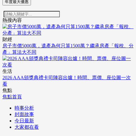
年度最大優惠
熱搜內容
財經
房子市價5000萬，遺產為何只算1500萬？繼承房產「報稅、分
產」算法大不同
生活
2026 AAA頒獎典禮卡司陣容出爐！時間、票價、座位圖一次
看
焦點
焦點首頁
時事分析
封面故事
今日最新
大家都在看