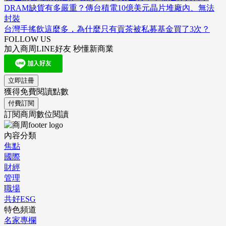
DRAM缺貨有多嚴重？傳台積電10億美元晶片堆廠內、無法
封裝
台灣手搖飲這麼多，為什麼只有貢茶被私募基金買了3次？
FOLLOW US
加入商周LINE好友 秒懂新商業
立即註冊
獲得免費閱讀點數
付費訂閱
訂閱商周數位閱讀
內容分類
焦點
國際
財經
管理
職場
共好ESG
特色頻道
名家專欄