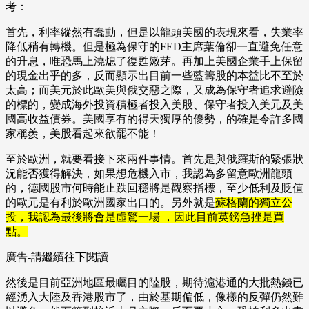
考：
首先，利率縱然有蠢動，但是以龍頭美國的表現來看，失業率
降低稍有轉機。但是極為保守的FED主席葉倫卻一直避免任意
的升息，唯恐馬上澆熄了復甦嫩芽。再加上美國企業手上保留
的現金出乎的多，反而顯示出目前一些藍籌股的本益比不至於
太高；而美元於此歐美與俄交惡之際，又成為保守者追求避險
的標的，變成海外投資積極者投入美股、保守者投入美元及美
國高收益債券。美國享有的得天獨厚的優勢，的確是令許多國
家稱羨，美股看起來欲罷不能！
至於歐洲，就要看接下來兩件事情。首先是與俄羅斯的緊張狀
況能否獲得解決，如果想危機入市，我認為多留意歐洲龍頭
的，德國股市何時能止跌回穩將是觀察指標，至少低利及貶值
的歐元是有利於歐洲國家出口的。另外就是
蘇格蘭的獨立公
投，我認為最後將會是虛驚一場 ，因此目前英鎊急挫是買
點。
廣告-請繼續往下閱讀
然後是目前亞洲地區最矚目的陸股，期待滬港通的大批熱錢已
經湧入大陸及香港股市了，由於基期偏低，像樣的反彈仍然難