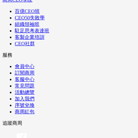
百億CEO班
CEO50失敗學
組織領袖班
駐足思考表達班
客製企業培訓
CEO社群
服務
會員中心
訂閱商周
客服中心
常見問題
活動總覽
加入我們
序號兌換
商周紅包
追蹤商周