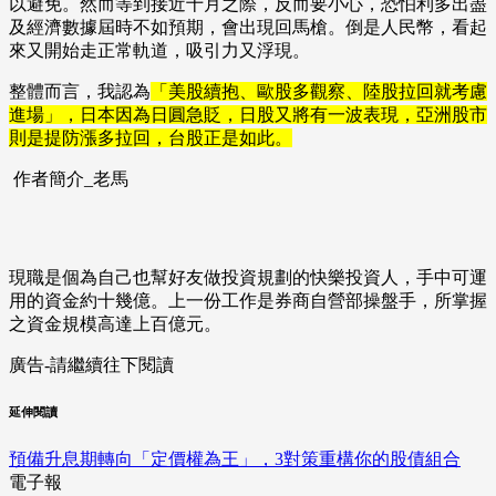
以避免。然而等到接近十月之際，反而要小心，恐怕利多出盡
及經濟數據屆時不如預期，會出現回馬槍。倒是人民幣，看起
來又開始走正常軌道，吸引力又浮現。
整體而言，我認為
「美股續抱、歐股多觀察、陸股拉回就考慮
進場」，日本因為日圓急貶，日股又將有一波表現，亞洲股市
則是提防漲多拉回，台股正是如此。
作者簡介_老馬
現職是個為自己也幫好友做投資規劃的快樂投資人，手中可運
用的資金約十幾億。上一份工作是券商自營部操盤手，所掌握
之資金規模高達上百億元。
廣告-請繼續往下閱讀
延伸閱讀
預備升息期轉向「定價權為王」，3對策重構你的股債組合
電子報