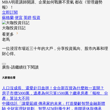
MBA明星講師開講、企業如何戰勝不景氣 都在《管理趨勢
報》！
立即訂閱
蘇格蘭
便宜
英鎊
投資
大咖投資日記
看更多
老馬
一位浸淫市場近三十年的大戶，分享投資風向、股市內幕和理
財心得。
廣告-請繼續往下閱讀
大家都在看
人口沒成長、還愛赴日血拼！全台新百貨為什麼敢一直開？
房子市價5000萬，遺產為何只算1500萬？繼承房產「報稅、分
產」算法大不同
中國信託「讓愛延續 傳承家的未來」打造樂齡智慧金融新體
驗 全財富理財規劃、智慧ATM到養生村，串聯退休與傳承