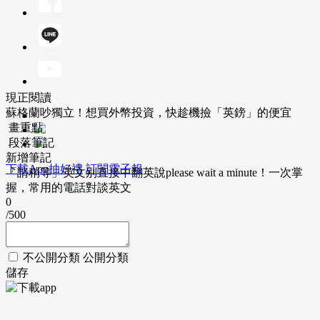
現正閱讀
蘇格蘭吵獨立！想買外幣投資，快趁機撿「英鎊」的便宜
畫重點
段落筆記
新增筆記
下載App抽好禮
訂閱電子報
「請稍等」英文別直接中翻英說please wait a minute！一次掌
握，常用的電話對談英文
0
/500
不公開分類
公開分類
儲存