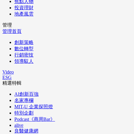
焦點人物
投資理財
地產風雲
管理
管理首頁
創新策略
數位轉型
行銷密技
領導馭人
Video
ESG
精選特輯
AI創新百強
名家專欄
MIT-U 企業探照燈
特別企劃
Podcast《商周Bar》
alive
良醫健康網