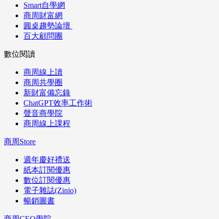
Smart自學網
商周財富網
圓桌趨勢論壇
百大顧問團
數位閱讀
商周線上讀
商周共學圈
新財富備忘錄
ChatGPT效率工作術
聲音商學院
商周線上課程
商周Store
週年慶好禮送
紙本訂閱優惠
數位訂閱優惠
電子雜誌(Zinio)
暢銷圖書
商周CEO學院