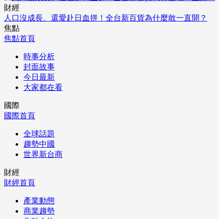
財經
人口沒成長、還愛赴日血拼！全台新百貨為什麼敢一直開？
焦點
焦點首頁
時事分析
封面故事
今日最新
大家都在看
國際
國際首頁
全球話題
趨勢中國
世界新台商
財經
財經首頁
產業動態
商業趨勢