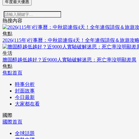
年度最大優惠
熱搜內容
焦點
2026(115年)行事曆：中秋節連假4天！全年連假請假＆旅遊攻
生活
膽固醇越低越好？近9000人實驗破解迷思：死亡率沒明顯差異
焦點
焦點首頁
時事分析
封面故事
今日最新
大家都在看
國際
國際首頁
全球話題