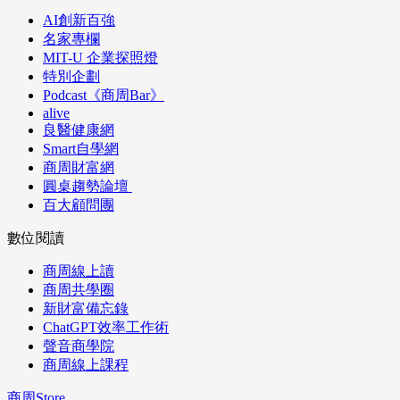
AI創新百強
名家專欄
MIT-U 企業探照燈
特別企劃
Podcast《商周Bar》
alive
良醫健康網
Smart自學網
商周財富網
圓桌趨勢論壇
百大顧問團
數位閱讀
商周線上讀
商周共學圈
新財富備忘錄
ChatGPT效率工作術
聲音商學院
商周線上課程
商周Store