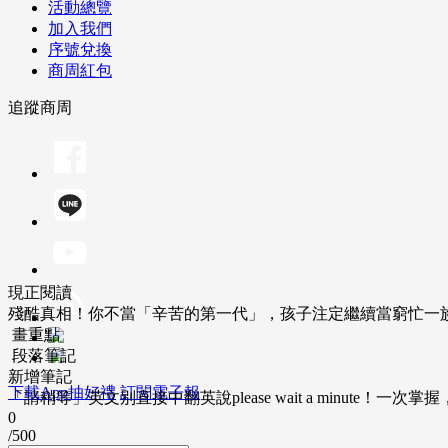
活動總覽
加入我們
序號兌換
商周紅包
追蹤商周
現正閱讀
殘酷真相！你不當「辛苦的第一代」，孩子注定繼續當窮忙一
畫重點
段落筆記
新增筆記
下載App抽好禮
訂閱電子報
「請稍等」英文別直接中翻英說please wait a minute！一
0
/500