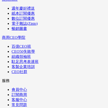
週年慶好禮送
紙本訂閱優惠
數位訂閱優惠
電子雜誌(Zinio)
暢銷圖書
商周CEO學院
百億CEO班
CEO50失敗學
組織領袖班
駐足思考表達班
客製企業培訓
CEO社群
服務
會員中心
訂閱商周
客服中心
常見問題