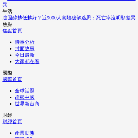
生活
膽固醇越低越好？近9000人實驗破解迷思：死亡率沒明顯差異
焦點
焦點首頁
時事分析
封面故事
今日最新
大家都在看
國際
國際首頁
全球話題
趨勢中國
世界新台商
財經
財經首頁
產業動態