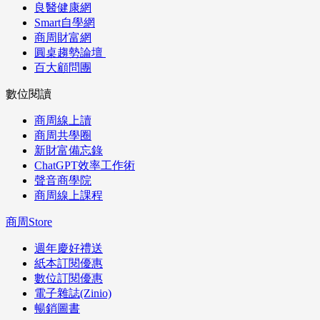
良醫健康網
Smart自學網
商周財富網
圓桌趨勢論壇
百大顧問團
數位閱讀
商周線上讀
商周共學圈
新財富備忘錄
ChatGPT效率工作術
聲音商學院
商周線上課程
商周Store
週年慶好禮送
紙本訂閱優惠
數位訂閱優惠
電子雜誌(Zinio)
暢銷圖書