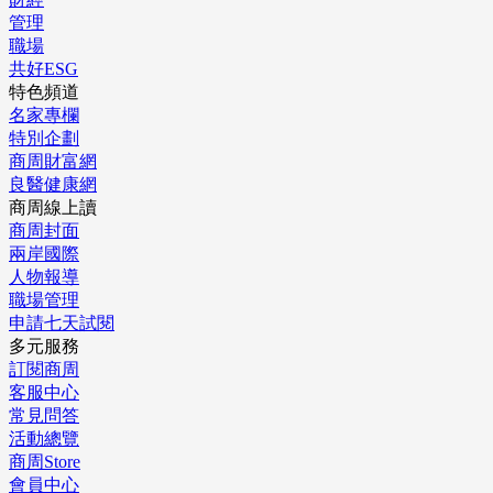
管理
職場
共好ESG
特色頻道
名家專欄
特別企劃
商周財富網
良醫健康網
商周線上讀
商周封面
兩岸國際
人物報導
職場管理
申請七天試閱
多元服務
訂閱商周
客服中心
常見問答
活動總覽
商周Store
會員中心