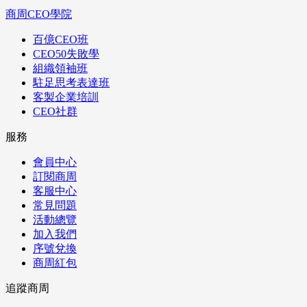
商周CEO學院
百億CEO班
CEO50失敗學
組織領袖班
駐足思考表達班
客製企業培訓
CEO社群
服務
會員中心
訂閱商周
客服中心
常見問題
活動總覽
加入我們
序號兌換
商周紅包
追蹤商周