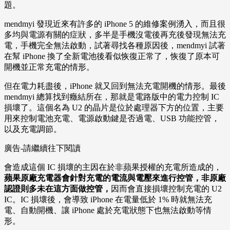
題。
mendmyi 發現近來有許多的 iPhone 5 的維修案例湧入，而且很
多均與電源有關的症狀，多半是手機沒電後再充後發現無法充
電，手機完全無法啟動，試著尋找各種原因後，mendmyi 試著
在幫 iPhone 換了全新電池後看似恢復正常了，恢復了原本可
開機並正常充電的情形。
但在電力耗盡後，iPhone 就又回到無法充電開機的情形。最後
mendmyi 總算找到癥結所在，那就是電路版中的電力控制 IC
損壞了。這個名為 U2 的晶片是位於處理器下方的位置，主要
用來控制電池充電、電源啟動鍵是否過電、USB 功能控管，
以及充電調節。
廣告-請繼續往下閱讀
會造成這個 IC 損壞的主因在於非蘋果授權的充電所造成的，
蘋果原廠充電器會針對充電的電流與電壓來進行控管，非原廠
認證則多未在這方面做控管，
因而會直接損壞控制充電的 U2
IC。IC 損壞後，會導致 iPhone 在電量低於 1% 時就無法充
電、自動開機、讓 iPhone 處於充電狀態下也無法啟動等情
形。