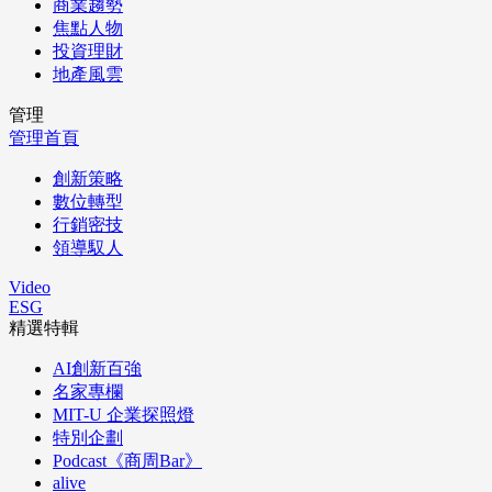
商業趨勢
焦點人物
投資理財
地產風雲
管理
管理首頁
創新策略
數位轉型
行銷密技
領導馭人
Video
ESG
精選特輯
AI創新百強
名家專欄
MIT-U 企業探照燈
特別企劃
Podcast《商周Bar》
alive