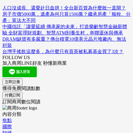
人口沒成長、還愛赴日血拼！全台新百貨為什麼敢一直開？
房子市價5000萬，遺產為何只算1500萬？繼承房產「報稅、分
產」算法大不同
中國信託「讓愛延續 傳承家的未來」打造樂齡智慧金融新體
驗 全財富理財規劃、智慧ATM到養生村，串聯退休與傳承
DRAM缺貨有多嚴重？傳台積電10億美元晶片堆廠內、無法
封裝
台灣手搖飲這麼多，為什麼只有貢茶被私募基金買了3次？
FOLLOW US
加入商周LINE好友 秒懂新商業
立即註冊
獲得免費閱讀點數
付費訂閱
訂閱商周數位閱讀
內容分類
焦點
國際
財經