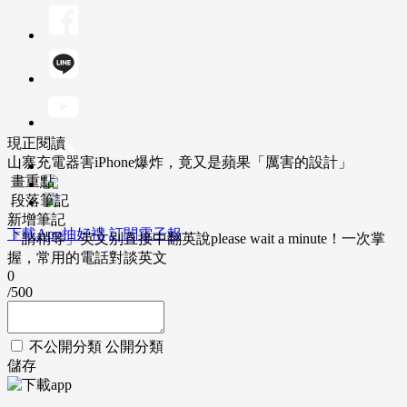
現正閱讀
山寨充電器害iPhone爆炸，竟又是蘋果「厲害的設計」
畫重點
段落筆記
新增筆記
下載App抽好禮
訂閱電子報
「請稍等」英文別直接中翻英說please wait a minute！一次掌
握，常用的電話對談英文
0
/500
不公開分類
公開分類
儲存