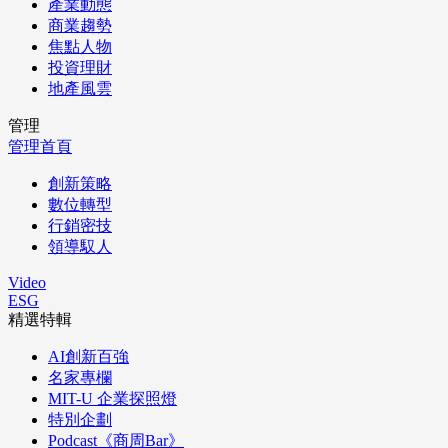
產業動態
商業趨勢
焦點人物
投資理財
地產風雲
管理
管理首頁
創新策略
數位轉型
行銷密技
領導馭人
Video
ESG
精選特輯
AI創新百強
名家專欄
MIT-U 企業探照燈
特別企劃
Podcast《商周Bar》