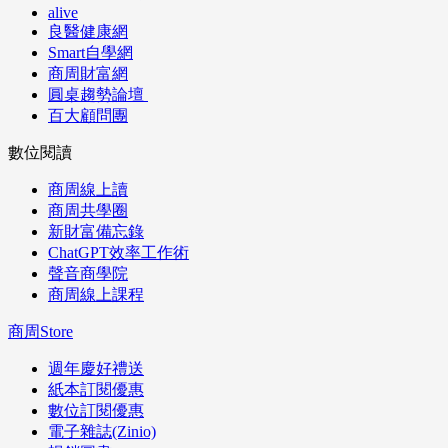
alive
良醫健康網
Smart自學網
商周財富網
圓桌趨勢論壇
百大顧問團
數位閱讀
商周線上讀
商周共學圈
新財富備忘錄
ChatGPT效率工作術
聲音商學院
商周線上課程
商周Store
週年慶好禮送
紙本訂閱優惠
數位訂閱優惠
電子雜誌(Zinio)