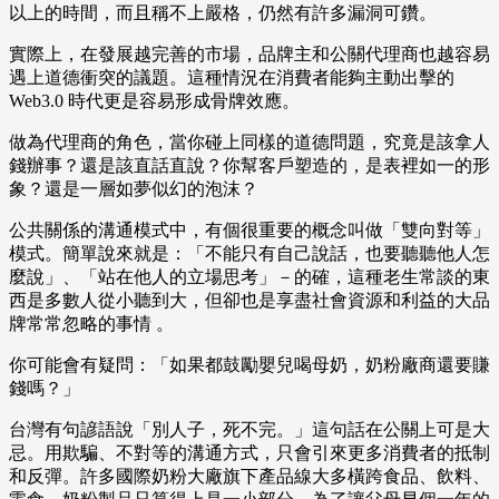
以上的時間，而且稱不上嚴格，仍然有許多漏洞可鑽。
實際上，在發展越完善的市場，品牌主和公關代理商也越容易
遇上道德衝突的議題。這種情況在消費者能夠主動出擊的
Web3.0 時代更是容易形成骨牌效應。
做為代理商的角色，當你碰上同樣的道德問題，究竟是該拿人
錢辦事？還是該直話直說？你幫客戶塑造的，是表裡如一的形
象？還是一層如夢似幻的泡沫？
公共關係的溝通模式中，有個很重要的概念叫做「雙向對等」
模式。簡單說來就是：「不能只有自己說話，也要聽聽他人怎
麼說」、「站在他人的立場思考」－的確，這種老生常談的東
西是多數人從小聽到大，但卻也是享盡社會資源和利益的大品
牌常常忽略的事情 。
你可能會有疑問：「如果都鼓勵嬰兒喝母奶，奶粉廠商還要賺
錢嗎？」
台灣有句諺語說「別人子，死不完。」這句話在公關上可是大
忌。用欺騙、不對等的溝通方式，只會引來更多消費者的抵制
和反彈。許多國際奶粉大廠旗下產品線大多橫跨食品、飲料、