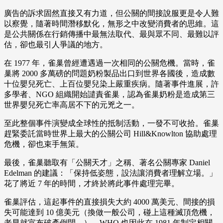
廣告的訴求固然直接又有力道，但公關的間接說服更是令人難
以察覺，隨著時間潛移默化，無形之中改變消費者的思維。這
是公共關係在行銷傳播中最無法取代、最與眾不同、最難以評
估，卻也最引人爭議的地方。
在 1977 年，雀巢曾經遭遇過一次相同的公關危機。當時，雀
巢將 2000 多萬磅的問題奶粉製品出口到世界各國後，造成數
十位嬰兒死亡、上百位嬰兒染上嚴重疾病。隨著事件進展，許
多學者、NGO 組織開始譴責雀巢，認為雀巢奶粉是造成第三
世界嬰兒死亡率高居不下的元兇之一。
至此整個事件演變成全球性的抵制活動，一發不可收拾。雀巢
趕緊委託當時世界上最大的公關公司 Hill&Knowlton 協助處理
危機，卻也束手無策。
最後，雀巢聽取有「公關天才」之稱、著名公關專家 Daniel
Edelman 的建議：「保持低姿態，設法讓消費者理解立場。」
花了將近 7 年的時間，才終於將此事件處理完畢。
雀巢評估，這起事件的直接損失大約 4000 萬美元、間接的損
失可能達到 10 億美元（換做一般公司，碰上這種滅頂危機，
老早就宣布破產倒閉。），WHO 也因此在 1981 年制定相關