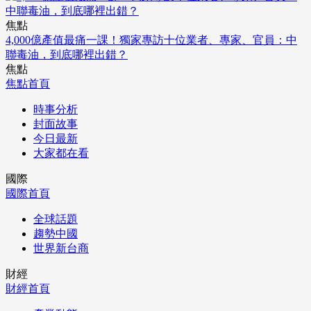
焦點
4,000億產值最痛一課！獨家專訪十位業者、專家、官員：中
聯毒油，到底哪裡出錯？
焦點
焦點首頁
時事分析
封面故事
今日最新
大家都在看
國際
國際首頁
全球話題
趨勢中國
世界新台商
財經
財經首頁