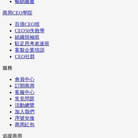
暢銷圖書
商周CEO學院
百億CEO班
CEO50失敗學
組織領袖班
駐足思考表達班
客製企業培訓
CEO社群
服務
會員中心
訂閱商周
客服中心
常見問題
活動總覽
加入我們
序號兌換
商周紅包
追蹤商周