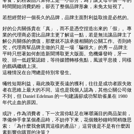
零食，奶粉製品只算得上是一小部分，為了讓父母早個一年的
時間開始消費奶粉，卻丟了整個品牌形象，未免太短視了。
若想經營好一個長久的品牌，品牌主面對利益取捨是必然的。
好的公共關係貴在「真」，而不是憑空捏造出來的「假」。專
業的代理商必需比品牌主更了解這一點，若是無法讓品牌主了
解公共關係的價值，那麼就不該承接相關的公關工作。否則終
究，代理商幫品牌主做的只是一場「騙很大」的秀 ─ 品牌主
平時只想著如何創造新聞博取更大版面。危機爆發時，牙一
咬、頭一低趕緊認錯，等待媒體轉移焦點，風波平息後，同樣
的戲碼繼續上演。
這種情況在台灣總是特別常發生。
犧牲短期利益，藉此換取更長遠的獲利，往往是成功者跟失敗
者在思維上最大的不同。這也是我個人認為，其他公關公司做
不到，但 Daniel Edelman 的一句建議卻成功幫助雀巢在 1980
年代止血的原因。
或許，作為消費者，下一次當你駐足在琳瑯滿目的商品架前，
準備伸手拿某個產品時，不妨停下來，花個幾秒鐘時間稍微思
索：「為什麼我會購買這樣的產品? 」這背後是不是有什麼因
素影響你購買的決策？