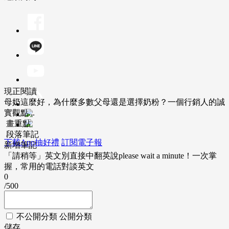
現正閱讀
母奶這麼好，為什麼多數父母還是選擇奶粉？一個行銷人的誠
實觀點...
畫重點
段落筆記
下載App抽好禮
訂閱電子報
新增筆記
「請稍等」英文別直接中翻英說please wait a minute！一次掌
握，常用的電話對談英文
0
/500
不公開分類
公開分類
儲存