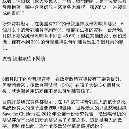
或者，你跟我（或大多數人）一樣，聯想到的，是一位嬰兒被
母親抱著，嘴中含著奶瓶－來至各大廠牌「獨家配方」冲製而
成的畫面？
研究資料顯示，在美國有77%的母親選擇以母乳哺育嬰兒，6
個月以下的母乳哺育率約50%。根據衛生署的資料，台灣6個
月以下嬰兒純母乳哺育率則是 45.6％；但在其他國家，例如澳
洲，僅有不到 39% 的母親選擇以母乳哺育出生 3 個月內的嬰
兒。
廣告-請繼續往下閱讀
6個月以下的母乳哺育率，在政府政策宣導後有了顯著提升。
但整體看來，多數台灣父母（54%）在孩子大約 5-6 個月大
後，就逐漸選用奶粉而不是以母乳哺育孩子。
目前許多研究資料都顯示，在 1-2 歲前喝母乳長大的孩子會比
喝奶粉長大的孩子還要聰明和健康。世界最大的兒童慈善組織
Save the Children 在 2012 年公佈一份研究報告，指出喝母奶的
嬰兒存活率比喝奶粉的嬰兒高了 6 倍之多。這是挺嚇人的數
字。但即便如此，為什麼多數父母還是選擇奶粉？