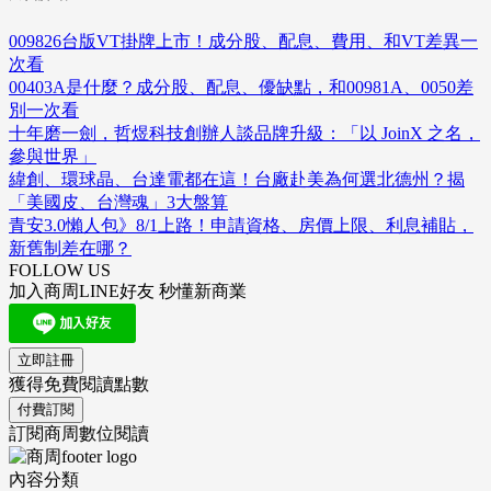
009826台版VT掛牌上市！成分股、配息、費用、和VT差異一
次看
00403A是什麼？成分股、配息、優缺點，和00981A、0050差
別一次看
十年磨一劍，哲煜科技創辦人談品牌升級：「以 JoinX 之名，
參與世界」
緯創、環球晶、台達電都在這！台廠赴美為何選北德州？揭
「美國皮、台灣魂」3大盤算
青安3.0懶人包》8/1上路！申請資格、房價上限、利息補貼，
新舊制差在哪？
FOLLOW US
加入商周LINE好友 秒懂新商業
立即註冊
獲得免費閱讀點數
付費訂閱
訂閱商周數位閱讀
內容分類