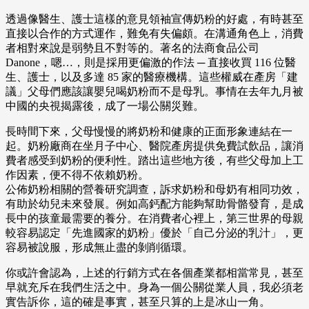
透過像醫生、護士這樣的意見領袖宣傳奶粉的好處，有時甚至
直接以合作的方式運作，難免有失偏頗。在溝通角色上，消費
者相對來說是弱勢且不對等的。著名的法商食品公司
Danone，嗯…，則是採用更偏激的作法 ─ 直接收買 116 位醫
生、護士，以及多達 85 家的醫療機構。這些權威在產房「建
議」父母們應該讓嬰兒喝奶粉而不是母乳。事情在去年九月被
中國的央視揭露後，成了一場公關災難。
長時間下來，父母慢慢的將奶粉和健康的正面形象連結在一
起。奶粉廠商在坐月子中心、醫院產房提供免費試飲品，讓消
費者感受到奶粉的便利性。踏出這些地方後，有些父母加上工
作因素，便不得不依賴奶粉。
公佈奶粉相關的營養研究調查，訴求奶粉和母奶有相同功效，
有助於幼兒未來發展。例如高鈣配方能夠幫助骨骼發育，是成
長中的孩童最需要的養分。在消費者心裡上，第三世界的母親
較容易認定「先進國家的奶粉」優於「自己分泌的乳汁」，更
容易被說服，形成無止盡的剝削循環。
你或許會認為，上述的行銷方式在各個產業都相當常見，甚至
早就充斥在我們生活之中。身為一個公關從業人員，我必須老
實告訴你，這的確是事實，甚至只算的上是冰山一角。