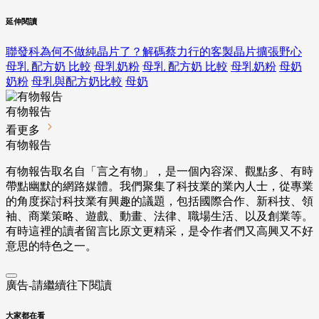
延伸閱讀
聯發科為何不做純晶片了？解碼蔡力行的客製晶片擴張野心
母乳 配方奶 比較
母乳奶粉
母乳 配方奶 比較
母乳奶粉
母奶
奶粉
母乳與配方奶比較
母奶
有物報告
看更多
有物報告
有物報告取名自「言之有物」，是一個內容深、觀點多、有時
帶點幽默的網路媒體。我們聚集了科技業的業內人士，從專業
的角度探討科技業有興趣的議題，包括國際合作、新科技、領
袖、商業策略、遊戲、動畫、法律、職場生活、以及創業等。
有時這裡的讀者留言比原文更精采，是令作者們又高興又不好
意思的特色之一。
廣告-請繼續往下閱讀
大家都在看