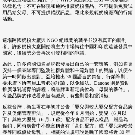
法律包含：不可在醫院和通路推廣奶粉產品、不可提供免費試
用品給父母、不可提供錯誤訊息。藉此來規範奶粉廠商的行銷
活動。
這場跨國奶粉大廠與 NGO 組織間的戰爭並沒有真正的勝利
者。許多奶粉大廠開始將主力市場轉往中國和印度這些發展中
國家，後續勢必會再次引發相同的爭議。
為此，許多跨國知名品牌都發展出自己的一套策略，例如雀巢
安排一個團隊專門監測社群媒體和主流媒體上的輿論，以便在
第一時間做出應對。亞培推出 36 國語言的銷售、行銷準則，
要求旗下所有員工皆必須詳讀，以免觸法。Danone 則是贊助
推廣母乳哺育的課程，將品牌重新定義位為「母親的夥伴」。
有些品牌的作法看來挺有誠意，有些則是相當消極。
反觀台灣，衛生署在年初才公告「嬰兒與較大嬰兒配方食品廣
告及促銷管理辦法」，規定從今年 9 月開始，嬰兒（6 月以
下）與較大嬰兒（6 月- 1 歲）配方食品不得以樣品、贈品為
促銷，同時廣告中不能宣稱含有「高鈣配方」或「嬰兒奶粉營
養等同或優於母乳」。相關的法規可說是晚了國際將近 30 年