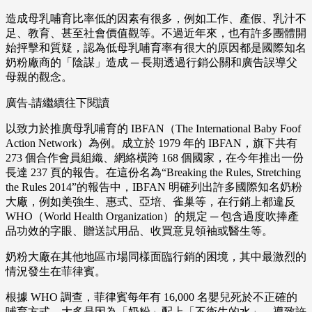
造成母乳哺育比率低的因素有很多，例如工作、產假、乳汁不
足、教育、甚至社會價值觀等。不過近年來，也有許多團體開
始抨擊和質疑，認為低母乳哺育率有很大的原因都是國際知名
奶粉廠商的「陰謀」造成 ─ 長期透過行銷公關和廣告誤導父
母親的觀念。
廣告-請繼續往下閱讀
以致力於推廣母乳哺育的 IBFAN（The International Baby Foof
Action Network）為例。成立於 1979 年的 IBFAN，旗下共有
273 個合作會員組織、網絡橫跨 168 個國家，在今年推出一份
長達 237 頁的報告。在這份名為“Breaking the Rules, Stretching
the Rules 2014”的報告中，IBFAN 明確列出許多國際知名奶粉
大廠，例如美強生、惠式、亞培、雀巢等，在行銷上都違反
WHO（World Health Organization）的規定 ─ 包含過度吹捧產
品功效的字眼、贈送試用品、收買意見領袖或醫生等。
奶粉大廠在其他地區市場同樣面臨行銷的困境，其中最激烈的
情況發生在菲律賓。
根據 WHO 調查，菲律賓每年有 16,000 名嬰兒死於不正確的
哺育方式。大多是因為「奶粉」配上「不衛生的水」，導致許