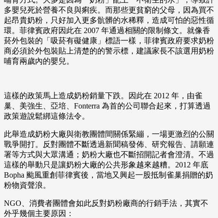
多嬰兒死於營養不良與痢疾。而那些更貧窮的父母，因為買不
起昂貴奶粉，只好加入更多骯髒的水稀釋，造成可怕的惡性循
環。菲律賓政府因此在 2007 年通過相關的限制條文。就像香
菸外包裝的「吸菸有礙健康」標語一樣，菲律賓政府要求奶粉
商必須於外包裝貼上清楚的的警示標，建議家長不該選用奶粉
哺育兩歲內的嬰兒。
這樣的政策馬上造成奶粉銷量下跌。因此在 2012 年，由雀
巢、美強生、亞培、Fonterra 為首的公司聯合起來，打算透過
政策遊說鬆綁這條法令。
此舉造成奶粉大廠與衛教團體間關係緊繃，一場更激烈的公關
戰爭開打。反對團體不斷透過新聞稿發佈、研究報告、請願連
署等方式與大眾溝通；奶粉大廠也不斷招開記者會澄清。不過
這樣的舉動只是讓奶粉大廠的公共形象越來越糟。2012 年底
Bopha 颱風重創菲律賓後，當地又興起一股抵制雀巢捐贈的奶
粉物資聲浪。
NGO、消費者團體會如此反對奶粉廠商的行銷手法，其實不
外乎幾個主要原因：