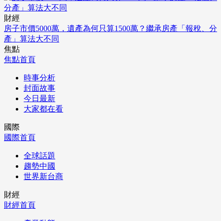
財經
房子市價5000萬，遺產為何只算1500萬？繼承房產「報稅、分
產」算法大不同
焦點
焦點首頁
時事分析
封面故事
今日最新
大家都在看
國際
國際首頁
全球話題
趨勢中國
世界新台商
財經
財經首頁