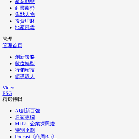
產業動態
商業趨勢
焦點人物
投資理財
地產風雲
管理
管理首頁
創新策略
數位轉型
行銷密技
領導馭人
Video
ESG
精選特輯
AI創新百強
名家專欄
MIT-U 企業探照燈
特別企劃
Podcast《商周Bar》