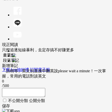
現正閱讀
只想追逐短線暴利，去定存搞不好賺更多
畫重點
段落筆記
新增筆記
下載App抽好禮
訂閱電子報
「請稍等」英文別直接中翻英說please wait a minute！一次掌
握，常用的電話對談英文
0
/500
不公開分類
公開分類
儲存