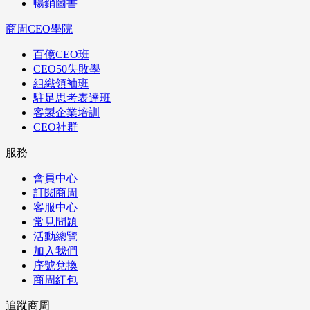
暢銷圖書
商周CEO學院
百億CEO班
CEO50失敗學
組織領袖班
駐足思考表達班
客製企業培訓
CEO社群
服務
會員中心
訂閱商周
客服中心
常見問題
活動總覽
加入我們
序號兌換
商周紅包
追蹤商周