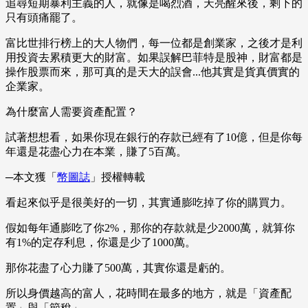
追尋短期暴利主義的人，就像是喝烈酒，天亮醒來後，剩下的
只有頭痛罷了。
富比世排行榜上的大人物們，每一位都是創業家，之後才是利
用投資去累積更大的財富。如果誤解巴菲特是股神，財富都是
操作股票而來，那可真的是天大的誤會...他其實是貨真價實的
企業家。
為什麼富人需要資產配置？
試著想想看，如果你現在銀行的存款已經有了10億，但是你每
年還是花盡心力在本業，賺了5百萬。
─本文獲「
幣圖誌
」授權轉載
看起來似乎是很美好的一切，其實通膨吃掉了你的購買力。
假如每年通膨吃了你2%，那你的存款就是少2000萬，就算你
有1%的定存利息，你還是少了1000萬。
那你花盡了心力賺了500萬，其實你還是虧的。
所以身價越高的富人，花時間在最多的地方，就是「資產配
置」與「節稅」。