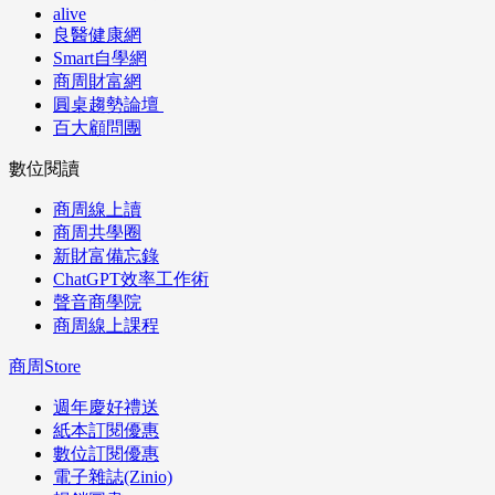
alive
良醫健康網
Smart自學網
商周財富網
圓桌趨勢論壇
百大顧問團
數位閱讀
商周線上讀
商周共學圈
新財富備忘錄
ChatGPT效率工作術
聲音商學院
商周線上課程
商周Store
週年慶好禮送
紙本訂閱優惠
數位訂閱優惠
電子雜誌(Zinio)