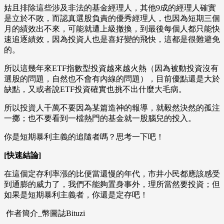
姑且排除這些涉及非法的基金經理人，其他9成的經理人確實
是立於不敗，而認真選股負責的優秀經理人，也因為短期三個
月的績效出不來，可能就遭上級撤換，到最後每個人都只能快
速追逐績效，因為投資人也是喜好變的飛快，這都是很難避免
的。
所以這幾年來ETF指數型投資越來越火熱（因為被動投資沒有
選股的問題，自然也不會有內線的問題），目前優點還是大於
缺點，又或者說ETF投資確實也挑不出什麼大毛病。
所以投資人千萬不要因為某篇造神的報導，就毅然決然的孤注
一擲；也不要看到一檔熱門的基金就一股腦兒的投入。
你是短期暴利主義的追隨者嗎？思考一下吧！
[快速結論]
在這個定存利率漲的比便當還慢的年代，市井小民都應該感受
到通膨的威力了，我們不能夠置身事外，理所當然要投資；但
如果是短期暴利主義者，你還是定存吧！
作者簡介_幣圖誌Bituzi