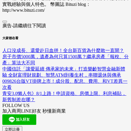
實戰經驗與個人特色。 幣圖誌 Bituzi blog：
http://www.bituzi.com/
廣告-請繼續往下閱讀
大家都在看
人口沒成長、還愛赴日血拼！全台新百貨為什麼敢一直開？
房子市價5000萬，遺產為何只算1500萬？繼承房產「報稅、分
產」算法大不同
中國信託「讓愛延續 傳承家的未來」打造樂齡智慧金融新體
驗 全財富理財規劃、智慧ATM到養生村，串聯退休與傳承
009826台版VT掛牌上市！成分股、配息、費用、和VT差異一
次看
青安3.0懶人包》8/1上路！申請資格、房價上限、利息補貼，
新舊制差在哪？
FOLLOW US
加入商周LINE好友 秒懂新商業
立即註冊