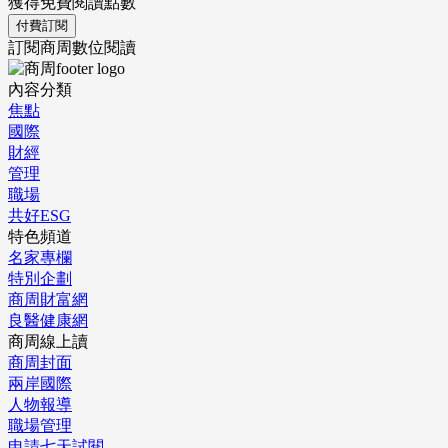
獲得免費閱讀點數
付費訂閱
訂閱商周數位閱讀
內容分類
焦點
國際
財經
管理
職場
共好ESG
特色頻道
名家專欄
特別企劃
商周財富網
良醫健康網
商周線上讀
商周封面
兩岸國際
人物報導
職場管理
申請七天試閱