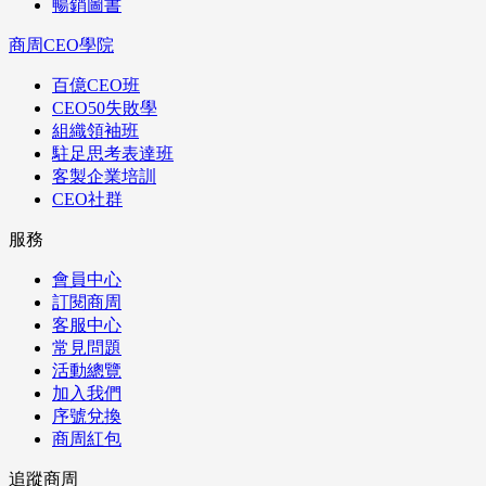
暢銷圖書
商周CEO學院
百億CEO班
CEO50失敗學
組織領袖班
駐足思考表達班
客製企業培訓
CEO社群
服務
會員中心
訂閱商周
客服中心
常見問題
活動總覽
加入我們
序號兌換
商周紅包
追蹤商周