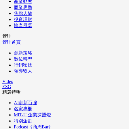
產業動態
商業趨勢
焦點人物
投資理財
地產風雲
管理
管理首頁
創新策略
數位轉型
行銷密技
領導馭人
Video
ESG
精選特輯
AI創新百強
名家專欄
MIT-U 企業探照燈
特別企劃
Podcast《商周Bar》