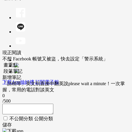
現正閱讀
不想 Facebook 帳號又被盜，快去設定「警示系統」
畫重點
段落筆記
新增筆記
下載App抽好禮
訂閱電子報
「請稍等」英文別直接中翻英說please wait a minute！一次掌
握，常用的電話對談英文
0
/500
不公開分類
公開分類
儲存