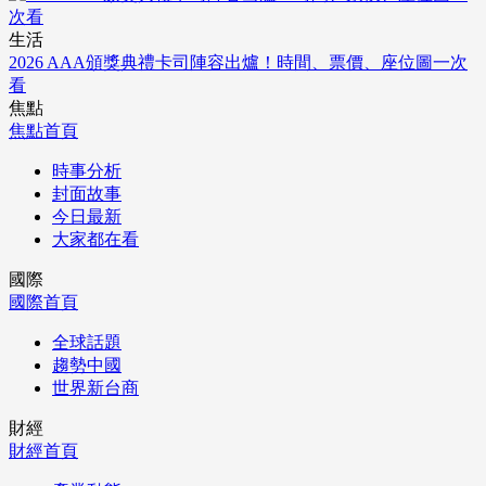
生活
2026 AAA頒獎典禮卡司陣容出爐！時間、票價、座位圖一次
看
焦點
焦點首頁
時事分析
封面故事
今日最新
大家都在看
國際
國際首頁
全球話題
趨勢中國
世界新台商
財經
財經首頁