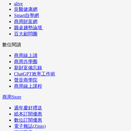
alive
良醫健康網
Smart自學網
商周財富網
圓桌趨勢論壇
百大顧問團
數位閱讀
商周線上讀
商周共學圈
新財富備忘錄
ChatGPT效率工作術
聲音商學院
商周線上課程
商周Store
週年慶好禮送
紙本訂閱優惠
數位訂閱優惠
電子雜誌(Zinio)