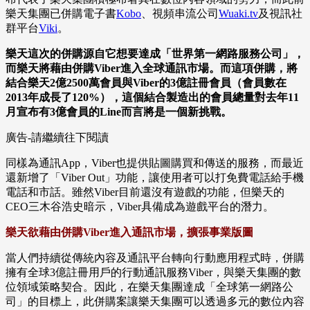
樂天集團已併購電子書
Kobo
、視頻串流公司
Wuaki.tv
及視訊社
群平台
Viki
。
樂天這次的併購源自它想要達成「世界第一網路服務公司」，
而樂天將藉由併購Viber進入全球通訊市場。而這項併購，將
結合樂天2億2500萬會員與Viber的3億註冊會員（會員數在
2013年成長了120%），這個結合製造出的會員總量對去年11
月宣布有3億會員的Line而言將是一個新挑戰。
廣告-請繼續往下閱讀
同樣為通訊App，Viber也提供貼圖購買和傳送的服務，而最近
還新增了「Viber Out」功能，讓使用者可以打免費電話給手機
電話和市話。雖然Viber目前還沒有遊戲的功能，但樂天的
CEO三木谷浩史暗示，Viber具備成為遊戲平台的潛力。
樂天欲藉由併購Viber進入通訊市場，擴張事業版圖
當人們持續從傳統內容及通訊平台轉向行動應用程式時，併購
擁有全球3億註冊用戶的行動通訊服務Viber，與樂天集團的數
位領域策略契合。因此，在樂天集團達成「全球第一網路公
司」的目標上，此併購案讓樂天集團可以透過多元的數位內容