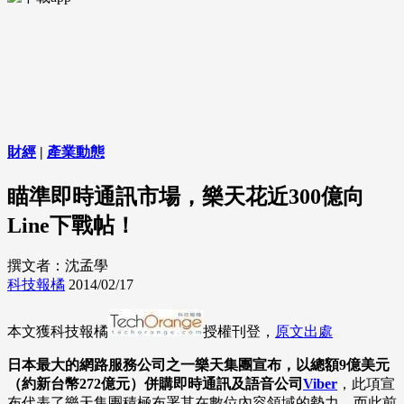
財經
|
產業動態
瞄準即時通訊市場，樂天花近300億向
Line下戰帖！
撰文者：沈孟學
科技報橘
2014/02/17
本文獲科技報橘
授權刊登，
原文出處
日本最大的網路服務公司之一樂天集團宣布，以總額9億美元
（約新台幣272億元）併購即時通訊及語音公司
Viber
，此項宣
布代表了樂天集團積極布署其在數位內容領域的勢力，而此前