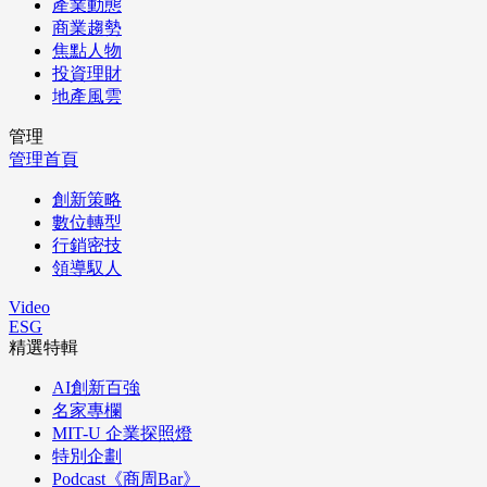
產業動態
商業趨勢
焦點人物
投資理財
地產風雲
管理
管理首頁
創新策略
數位轉型
行銷密技
領導馭人
Video
ESG
精選特輯
AI創新百強
名家專欄
MIT-U 企業探照燈
特別企劃
Podcast《商周Bar》