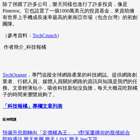
除了併購了許多公司，樂天同樣也進行了許多投資，像是
Pinterest。它也設置了一個1000萬美元的投資基金，來資助擁
有世界上手機成長速率最高的東南亞市場（包含台灣）的初創
團隊。
（參考資料：
TechCrunch
）
作者簡介_科技報橘
TechOrange
，專門追蹤全球網路產業的科技網誌。提供網路創
業者、行銷人員、媒體人員關於網路的資訊與知識是我們的任
務。文章輕薄短小，吸收科技新知沒負擔，每天大概花吃顆橘
子的時間來瀏覽就夠了。
「科技報橘」專欄文章列表
延伸閱讀
預備升息期轉向「定價權為王」，3對策重構你的股債組合
即時通訊
樂天集團
樂天
LINE
樂天
line下花