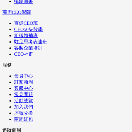
暢銷圖書
商周CEO學院
百億CEO班
CEO50失敗學
組織領袖班
駐足思考表達班
客製企業培訓
CEO社群
服務
會員中心
訂閱商周
客服中心
常見問題
活動總覽
加入我們
序號兌換
商周紅包
追蹤商周