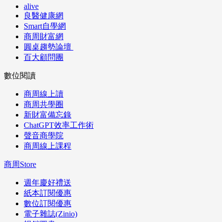
alive
良醫健康網
Smart自學網
商周財富網
圓桌趨勢論壇
百大顧問團
數位閱讀
商周線上讀
商周共學圈
新財富備忘錄
ChatGPT效率工作術
聲音商學院
商周線上課程
商周Store
週年慶好禮送
紙本訂閱優惠
數位訂閱優惠
電子雜誌(Zinio)