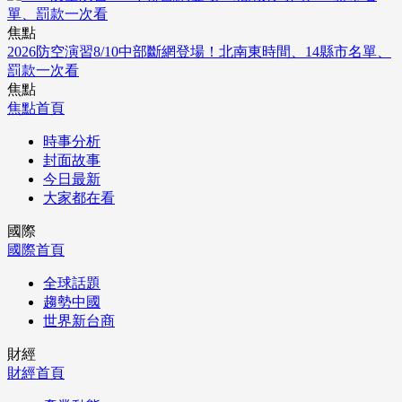
焦點
2026防空演習8/10中部斷網登場！北南東時間、14縣市名單、
罰款一次看
焦點
焦點首頁
時事分析
封面故事
今日最新
大家都在看
國際
國際首頁
全球話題
趨勢中國
世界新台商
財經
財經首頁