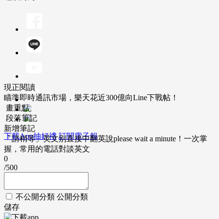
現正閱讀
瞄準即時通訊市場，樂天花近300億向Line下戰帖！
畫重點
段落筆記
新增筆記
下載App抽好禮
訂閱電子報
「請稍等」英文別直接中翻英說please wait a minute！一次掌
握，常用的電話對談英文
0
/500
不公開分類
公開分類
儲存