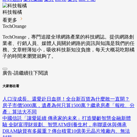
科技報橘
看更多
TechOrange
TechOrange，專門追蹤全球網路產業的科技網誌。提供網路創
業者、行銷人員、媒體人員關於網路的資訊與知識是我們的任
務。文章輕薄短小，吸收科技新知沒負擔，每天大概花吃顆橘
子的時間來瀏覽就夠了。
廣告-請繼續往下閱讀
大家都在看
人口沒成長、還愛赴日血拼！全台新百貨為什麼敢一直開？
房子市價5000萬，遺產為何只算1500萬？繼承房產「報稅、分
產」算法大不同
中國信託「讓愛延續 傳承家的未來」打造樂齡智慧金融新體
驗 全財富理財規劃、智慧ATM到養生村，串聯退休與傳承
DRAM缺貨有多嚴重？傳台積電10億美元晶片堆廠內、無法