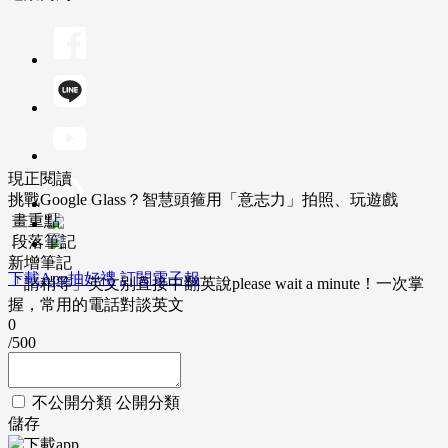
現正閱讀
挑戰Google Glass？智慧頭箍用「意志力」拍照、玩遊戲
畫重點
段落筆記
新增筆記
下載App抽好禮
訂閱電子報
「請稍等」英文別直接中翻英說please wait a minute！一次掌
握，常用的電話對談英文
0
/500
不公開分類
公開分類
儲存