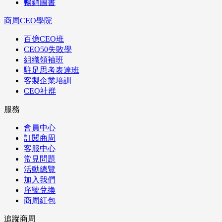
暢銷圖書
商周CEO學院
百億CEO班
CEO50失敗學
組織領袖班
駐足思考表達班
客製企業培訓
CEO社群
服務
會員中心
訂閱商周
客服中心
常見問題
活動總覽
加入我們
序號兌換
商周紅包
追蹤商周