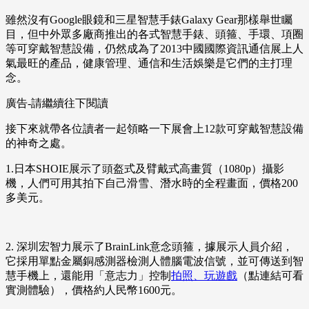
雖然沒有Google眼鏡和三星智慧手錶Galaxy Gear那樣舉世矚
目，但中外眾多廠商推出的各式智慧手錶、頭箍、手環、項圈
等可穿戴智慧設備，仍然成為了2013中國國際資訊通信展上人
氣最旺的產品，健康管理、通信和生活娛樂是它們的主打理
念。
廣告-請繼續往下閱讀
接下來就帶各位讀者一起領略一下展會上12款可穿戴智慧設備
的神奇之處。
1.日本SHOIE展示了頭盔式及臂戴式高畫質（1080p）攝影
機，人們可用其拍下自己滑雪、潛水時的全程畫面，價格200
多美元。
2. 深圳宏智力展示了BrainLink意念頭箍，據展示人員介紹，
它採用單點金屬銅感測器檢測人體腦電波信號，並可傳送到智
慧手機上，還能用「意志力」控制
拍照、玩遊戲
（點連結可看
實測體驗），價格約人民幣1600元。