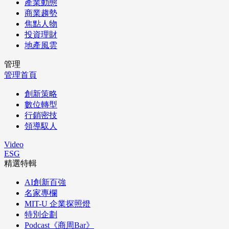
產業動態
商業趨勢
焦點人物
投資理財
地產風雲
管理
管理首頁
創新策略
數位轉型
行銷密技
領導馭人
Video
ESG
精選特輯
AI創新百強
名家專欄
MIT-U 企業探照燈
特別企劃
Podcast《商周Bar》