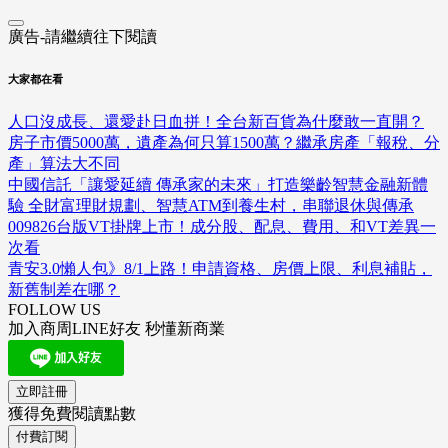
廣告-請繼續往下閱讀
大家都在看
人口沒成長、還愛赴日血拼！全台新百貨為什麼敢一直開？
房子市價5000萬，遺產為何只算1500萬？繼承房產「報稅、分
產」算法大不同
中國信託「讓愛延續 傳承家的未來」打造樂齡智慧金融新體
驗 全財富理財規劃、智慧ATM到養生村，串聯退休與傳承
009826台版VT掛牌上市！成分股、配息、費用、和VT差異一
次看
青安3.0懶人包》8/1上路！申請資格、房價上限、利息補貼，
新舊制差在哪？
FOLLOW US
加入商周LINE好友 秒懂新商業
立即註冊
獲得免費閱讀點數
付費訂閱