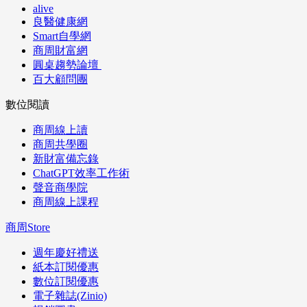
alive
良醫健康網
Smart自學網
商周財富網
圓桌趨勢論壇
百大顧問團
數位閱讀
商周線上讀
商周共學圈
新財富備忘錄
ChatGPT效率工作術
聲音商學院
商周線上課程
商周Store
週年慶好禮送
紙本訂閱優惠
數位訂閱優惠
電子雜誌(Zinio)