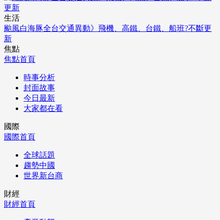
生活
颱風白海豚全台交通異動》飛機、高鐵、台鐵、船班?不斷更
新
焦點
焦點首頁
時事分析
封面故事
今日最新
大家都在看
國際
國際首頁
全球話題
趨勢中國
世界新台商
財經
財經首頁