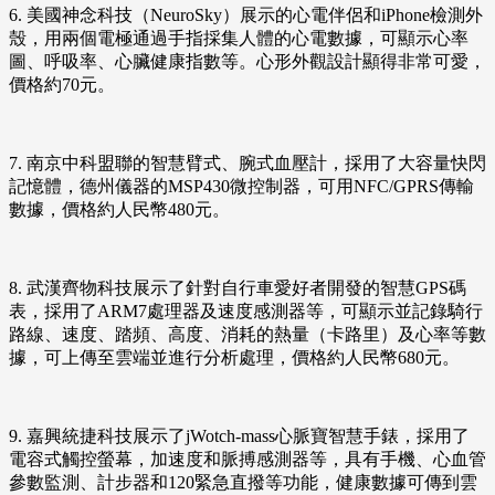
6. 美國神念科技（NeuroSky）展示的心電伴侶和iPhone檢測外
殼，用兩個電極通過手指採集人體的心電數據，可顯示心率
圖、呼吸率、心臟健康指數等。心形外觀設計顯得非常可愛，
價格約70元。
7. 南京中科盟聯的智慧臂式、腕式血壓計，採用了大容量快閃
記憶體，德州儀器的MSP430微控制器，可用NFC/GPRS傳輸
數據，價格約人民幣480元。
8. 武漢齊物科技展示了針對自行車愛好者開發的智慧GPS碼
表，採用了ARM7處理器及速度感測器等，可顯示並記錄騎行
路線、速度、踏頻、高度、消耗的熱量（卡路里）及心率等數
據，可上傳至雲端並進行分析處理，價格約人民幣680元。
9. 嘉興統捷科技展示了jWotch-mass心脈寶智慧手錶，採用了
電容式觸控螢幕，加速度和脈搏感測器等，具有手機、心血管
參數監測、計步器和120緊急直撥等功能，健康數據可傳到雲