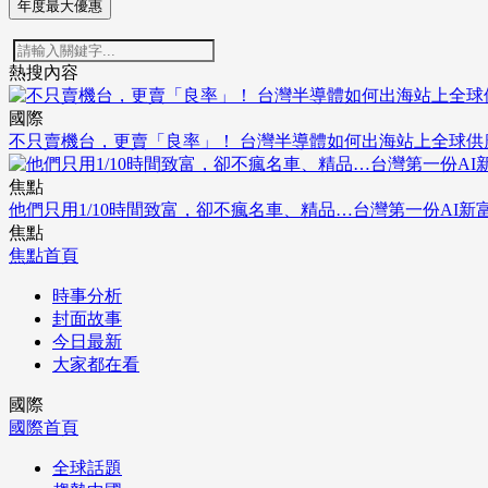
年度最大優惠
熱搜內容
國際
不只賣機台，更賣「良率」！ 台灣半導體如何出海站上全球供
焦點
他們只用1/10時間致富，卻不瘋名車、精品…台灣第一份AI新
焦點
焦點首頁
時事分析
封面故事
今日最新
大家都在看
國際
國際首頁
全球話題