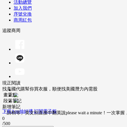
活動總覽
加入我們
序號兌換
商周紅包
追蹤商周
現正閱讀
找美國代購幫你買衣服，順便找美國潛力內需股
畫重點
段落筆記
新增筆記
下載App抽好禮
訂閱電子報
「請稍等」英文別直接中翻英說please wait a minute！一
0
/500