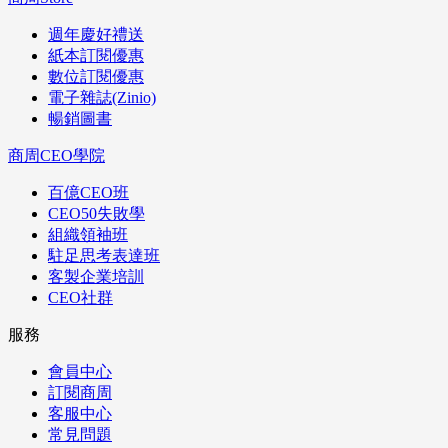
週年慶好禮送
紙本訂閱優惠
數位訂閱優惠
電子雜誌(Zinio)
暢銷圖書
商周CEO學院
百億CEO班
CEO50失敗學
組織領袖班
駐足思考表達班
客製企業培訓
CEO社群
服務
會員中心
訂閱商周
客服中心
常見問題