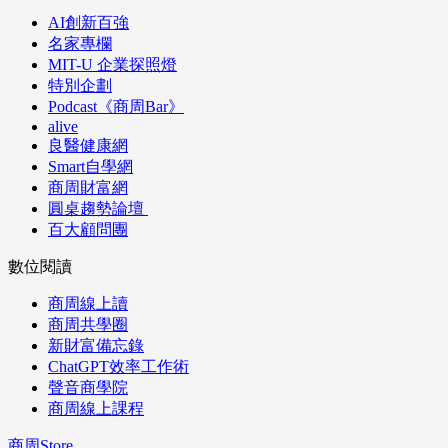
AI創新百強
名家專欄
MIT-U 企業探照燈
特別企劃
Podcast《商周Bar》
alive
良醫健康網
Smart自學網
商周財富網
圓桌趨勢論壇
百大顧問團
數位閱讀
商周線上讀
商周共學圈
新財富備忘錄
ChatGPT效率工作術
聲音商學院
商周線上課程
商周Store