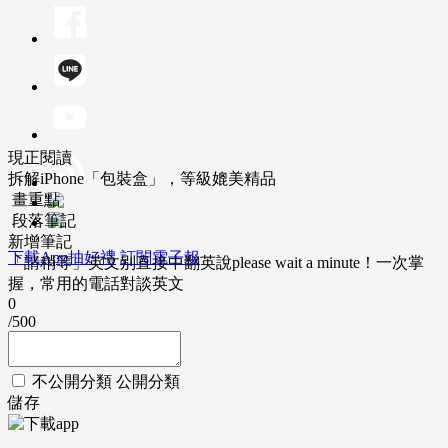
現正閱讀
拆解iPhone「包裝盒」，等級媲美精品
畫重點
段落筆記
新增筆記
下載App抽好禮
訂閱電子報
「請稍等」英文別直接中翻英說please wait a minute！一次掌
握，常用的電話對談英文
0
/500
不公開分類
公開分類
儲存