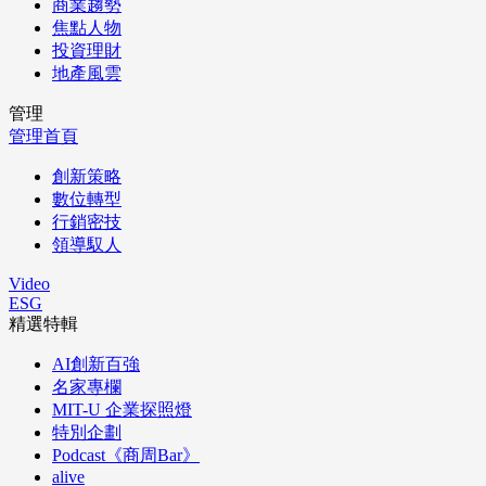
商業趨勢
焦點人物
投資理財
地產風雲
管理
管理首頁
創新策略
數位轉型
行銷密技
領導馭人
Video
ESG
精選特輯
AI創新百強
名家專欄
MIT-U 企業探照燈
特別企劃
Podcast《商周Bar》
alive