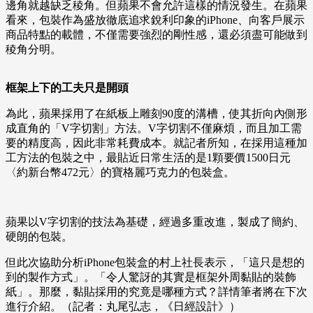
邊角就越缺乏稜角。但蘋果不會允許這樣的情況發生。在蘋果
看來，包裝作為盛放徹底追求銳利印象的iPhone、向客戶展示
商品特點的載體，不僅需要強烈的剛性感，還必須盡可能做到
稜角分明。
框架上下的工夫只是開頭
為此，蘋果採用了在紙板上雕刻90度的溝槽，使其折向內側形
成直角的「V字切割」方法。V字切割不僅麻煩，而且加工需
要的精度高，因此非常耗費成本。就記者所知，在採用這種加
工方法的包裝之中，最貼近日常生活的是1顆要價1500日元
〈約新台幣472元〉的寶格麗巧克力的包裝盒。
蘋果以V字切割的技法為基礎，經過多重改進，製成了簡約、
硬朗的包裝。
但此次協助分析iPhone包裝盒的村上社長表示，「這只是想的
到的製作方式」。「令人驚訝的其實是框架外周黏貼的裝飾
紙」。那麼，黏貼採用的究竟是哪種方式？詳情筆者將在下次
進行介紹。（記者：丸尾弘志，《日經設計》）