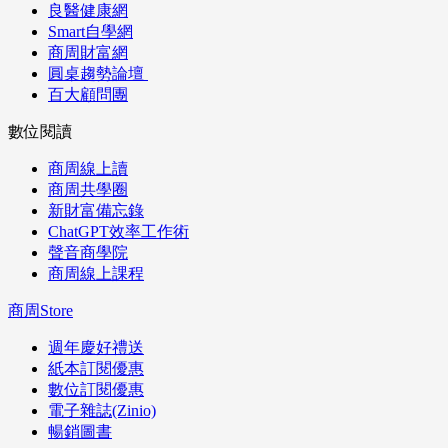
良醫健康網
Smart自學網
商周財富網
圓桌趨勢論壇
百大顧問團
數位閱讀
商周線上讀
商周共學圈
新財富備忘錄
ChatGPT效率工作術
聲音商學院
商周線上課程
商周Store
週年慶好禮送
紙本訂閱優惠
數位訂閱優惠
電子雜誌(Zinio)
暢銷圖書