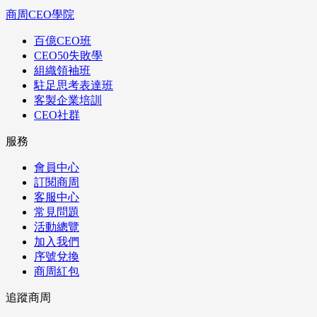
商周CEO學院
百億CEO班
CEO50失敗學
組織領袖班
駐足思考表達班
客製企業培訓
CEO社群
服務
會員中心
訂閱商周
客服中心
常見問題
活動總覽
加入我們
序號兌換
商周紅包
追蹤商周