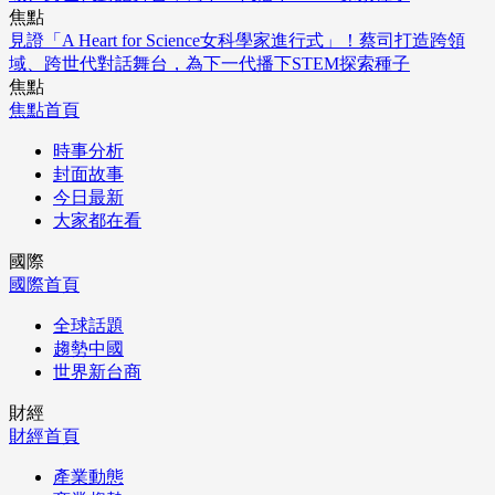
焦點
見證「A Heart for Science女科學家進行式」！蔡司打造跨領
域、跨世代對話舞台，為下一代播下STEM探索種子
焦點
焦點首頁
時事分析
封面故事
今日最新
大家都在看
國際
國際首頁
全球話題
趨勢中國
世界新台商
財經
財經首頁
產業動態