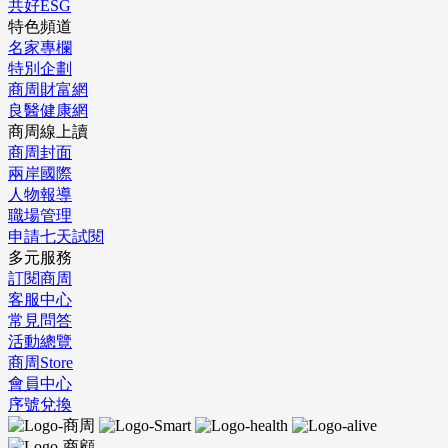
共好ESG
特色頻道
名家專欄
特別企劃
商周財富網
良醫健康網
商周線上讀
商周封面
兩岸國際
人物報導
職場管理
申請七天試閱
多元服務
訂閱商周
客服中心
常見問答
活動總覽
商周Store
會員中心
序號兌換