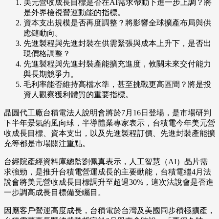
美元營收成長目標是否在AI需求帶動下進一步上調？將
是外界檢視營運動能的指標。
資本支出規模是否再度調整？將影響全球擴產布局與供
應鏈動向。
先進製程與先進封裝在供需緊張與成本上升下，是否出
現價格調整？
先進製程與先進封裝產能擴充進度，攸關未來交付能力
與長期競爭力。
毛利率能否維持高檔水準，甚至挑戰更高區間？將是投
資人觀察獲利體質的重要指標。
晶圓代工廠台積電法人說明會將於7月16日登場，是市場研判
下半年景氣的風向球，半導體業專家表示，台積電今年美元營
收成長目標、資本支出，以及先進製程訂價、先進封裝產能擴
充等都是市場關注重點。
台經院產經資料庫總監劉佩真表示，人工智慧（AI）晶片需
求強勁，是推升台積電營運成長的主要動能，台積電繼4月法
說會將美元營收成長目標調升至超過30%，這次法說會是否進
一步調高成長目標備受矚目。
因應客戶營運高度成長，台積電於台灣及美國同步積極擴產，