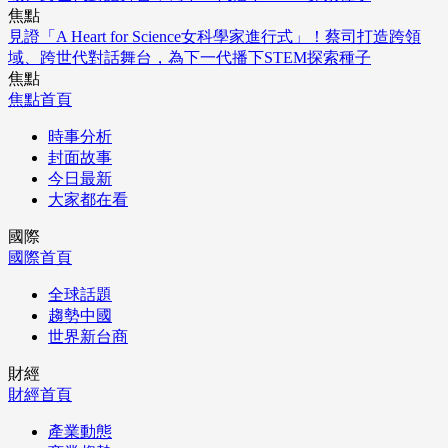
焦點
見證「A Heart for Science女科學家進行式」！蔡司打造跨領
域、跨世代對話舞台，為下一代播下STEM探索種子
焦點
焦點首頁
時事分析
封面故事
今日最新
大家都在看
國際
國際首頁
全球話題
趨勢中國
世界新台商
財經
財經首頁
產業動態