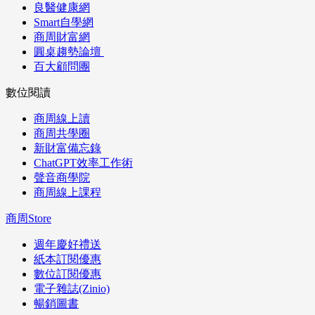
良醫健康網
Smart自學網
商周財富網
圓桌趨勢論壇
百大顧問團
數位閱讀
商周線上讀
商周共學圈
新財富備忘錄
ChatGPT效率工作術
聲音商學院
商周線上課程
商周Store
週年慶好禮送
紙本訂閱優惠
數位訂閱優惠
電子雜誌(Zinio)
暢銷圖書