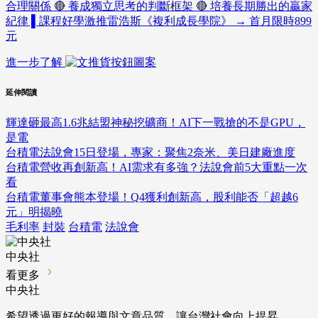
合理關係 🔴 養成獨立思考的判斷框架 🔴 培養長期勝出的贏家
紀律 ▌課程好學激推雷浩斯《複利成長學院》 → 首月限時899
元
進一步了解
延伸閱讀
輝達砸最高1.6兆結盟神秘挖礦商！AI下一戰搶的不是GPU，
是電
台積電法說會15日登場，專家：聚焦2奈米、美日建廠進度
台積電營收再創新高！AI需求有多強？法說會前5大重點一次
看
台積電董事會熊本登場！Q4獲利創新高，股利能否「超越6
元」明揭曉
毛利率
封裝
台積電
法說會
中央社
看更多
中央社
希望透過更好的報導與文章品質，讓台灣社會向上提昇。