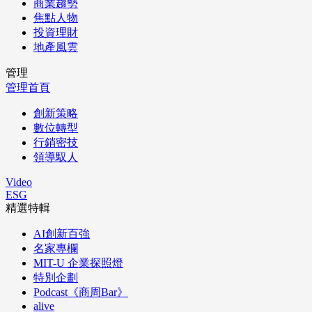
商業趨勢
焦點人物
投資理財
地產風雲
管理
管理首頁
創新策略
數位轉型
行銷密技
領導馭人
Video
ESG
精選特輯
AI創新百強
名家專欄
MIT-U 企業探照燈
特別企劃
Podcast《商周Bar》
alive