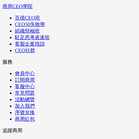
商周CEO學院
百億CEO班
CEO50失敗學
組織領袖班
駐足思考表達班
客製企業培訓
CEO社群
服務
會員中心
訂閱商周
客服中心
常見問題
活動總覽
加入我們
序號兌換
商周紅包
追蹤商周