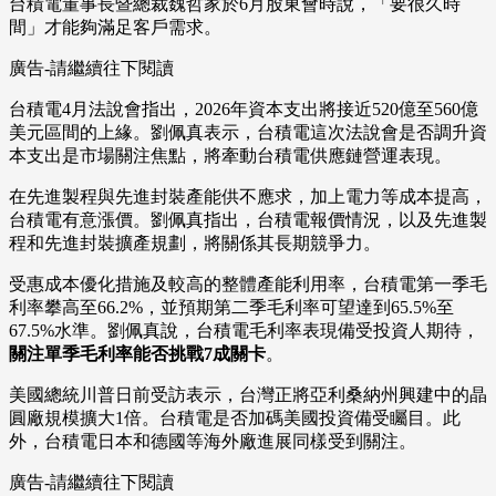
台積電董事長暨總裁魏哲家於6月股東會時說，「要很久時
間」才能夠滿足客戶需求。
廣告-請繼續往下閱讀
台積電4月法說會指出，2026年資本支出將接近520億至560億
美元區間的上緣。劉佩真表示，台積電這次法說會是否調升資
本支出是市場關注焦點，將牽動台積電供應鏈營運表現。
在先進製程與先進封裝產能供不應求，加上電力等成本提高，
台積電有意漲價。劉佩真指出，台積電報價情況，以及先進製
程和先進封裝擴產規劃，將關係其長期競爭力。
受惠成本優化措施及較高的整體產能利用率，台積電第一季毛
利率攀高至66.2%，並預期第二季毛利率可望達到65.5%至
67.5%水準。劉佩真說，台積電毛利率表現備受投資人期待，
關注單季毛利率能否挑戰7成關卡
。
美國總統川普日前受訪表示，台灣正將亞利桑納州興建中的晶
圓廠規模擴大1倍。台積電是否加碼美國投資備受矚目。此
外，台積電日本和德國等海外廠進展同樣受到關注。
廣告-請繼續往下閱讀