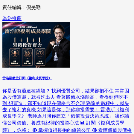
責任編輯：倪旻勤
為您推薦
雷浩斯數位訂閱《複利成長學院》
你是否有過這種經驗？ 找到優質公司，結果卻抱不住 常常因
為股價震盪，就被洗出去 看著股價水漲船高，看得到但吃不
到 想買進，卻不知道現在價格合不合理 猶豫的過程中，就失
去了複利的良機 如果這是你，那你非常需要！ 雷浩斯《複利
成長學院》 老師逐月陪你建立「價值投資決策系統」 讓你讀
懂公司價值、養成有紀律的投資心法 📊 訂閱《複利成長學
院》，你將： 🔴 掌握值得長抱的優質公司 🔴 看懂價值與價格