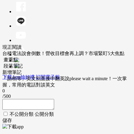
現正閱讀
台積電法說會倒數！營收目標會再上調？市場緊盯5大焦點
畫重點
段落筆記
新增筆記
下載App抽好禮
訂閱電子報
「請稍等」英文別直接中翻英說please wait a minute！一次掌
握，常用的電話對談英文
0
/500
不公開分類
公開分類
儲存