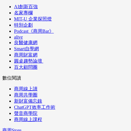
AI創新百強
名家專欄
MIT-U 企業探照燈
特別企劃
Podcast《商周Bar》
alive
良醫健康網
Smart自學網
商周財富網
圓桌趨勢論壇
百大顧問團
數位閱讀
商周線上讀
商周共學圈
新財富備忘錄
ChatGPT效率工作術
聲音商學院
商周線上課程
商周Store