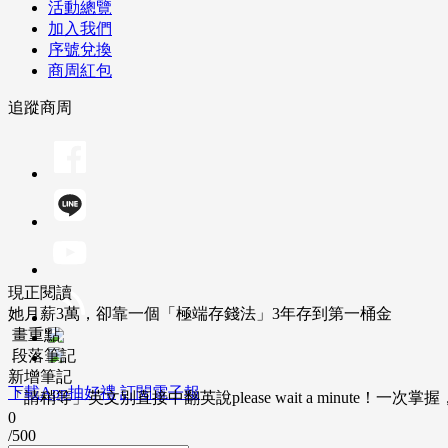
活動總覽
加入我們
序號兌換
商周紅包
追蹤商周
現正閱讀
她月薪3萬，卻靠一個「極端存錢法」3年存到第一桶金
畫重點
段落筆記
新增筆記
下載App抽好禮
訂閱電子報
「請稍等」英文別直接中翻英說please wait a minute！一
0
/500