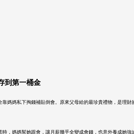
存到第一桶金
媽私下掏錢補貼倒會。原來父母給的最珍貴禮物，是理財的底氣。 (
業時，媽媽幫她跟會，讓月薪幾乎全變成會錢，也意外養成她強