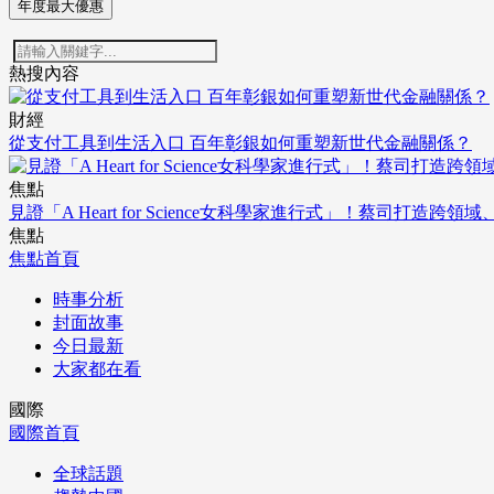
年度最大優惠
熱搜內容
財經
從支付工具到生活入口 百年彰銀如何重塑新世代金融關係？
焦點
見證「A Heart for Science女科學家進行式」！蔡司打
焦點
焦點首頁
時事分析
封面故事
今日最新
大家都在看
國際
國際首頁
全球話題