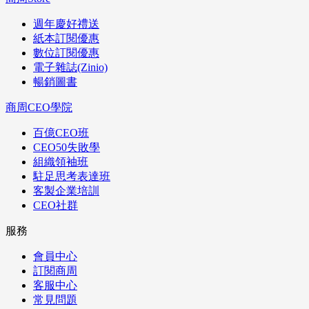
週年慶好禮送
紙本訂閱優惠
數位訂閱優惠
電子雜誌(Zinio)
暢銷圖書
商周CEO學院
百億CEO班
CEO50失敗學
組織領袖班
駐足思考表達班
客製企業培訓
CEO社群
服務
會員中心
訂閱商周
客服中心
常見問題