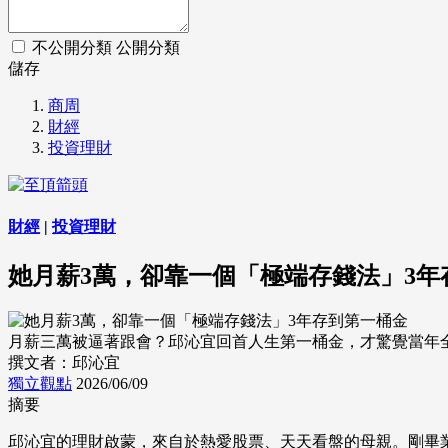
不公開分類
公開分類
儲存
商周
財經
投資理財
財經
|
投資理財
她月薪3萬，卻靠一個「極端存錢法」3年
月薪三萬被逼著跟會？邱沁宜回首人生第一桶金，才驚覺當年全靠媽
撰文者：邱沁宜
獨立觀點
2026/06/09
摘要
邱沁宜的理財啟蒙，來自於熱愛股票、天天看盤的母親。剛畢