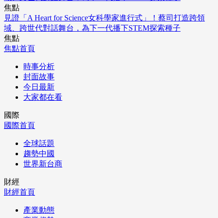
焦點
見證「A Heart for Science女科學家進行式」！蔡司打造跨領
域、跨世代對話舞台，為下一代播下STEM探索種子
焦點
焦點首頁
時事分析
封面故事
今日最新
大家都在看
國際
國際首頁
全球話題
趨勢中國
世界新台商
財經
財經首頁
產業動態