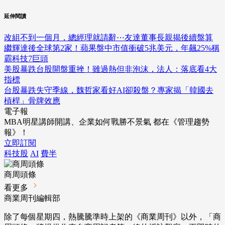
延伸閱讀
改組不到一個月，總經理就請辭⋯友達董事長親揭後續盤算
繼輝達後全球第2家！蘋果盤中市值衝破5兆美元，年飆25%稱
霸科技7巨頭
美股暴跌台股開盤重挫！雖過熱但非泡沫，法人：落底看4大
指標
台股暴跌失守季線，魏哲家看好AI卻殺盤？專家揭「韓國去
槓桿」骨牌效應
電子報
MBA明星講師開講、企業如何戰勝不景氣 都在《管理趨勢
報》！
立即訂閱
科技股
AI
費半
商周頭條
看更多
商業周刊編輯部
除了每個星期四，熱騰騰準時上架的《商業周刊》以外，「商