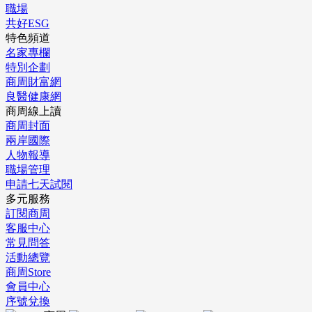
職場
共好ESG
特色頻道
名家專欄
特別企劃
商周財富網
良醫健康網
商周線上讀
商周封面
兩岸國際
人物報導
職場管理
申請七天試閱
多元服務
訂閱商周
客服中心
常見問答
活動總覽
商周Store
會員中心
序號兌換