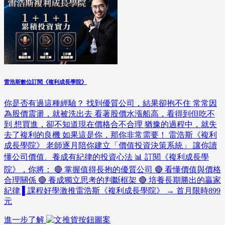
雷浩斯數位訂閱《複利成長學院》
你是否有過這種經驗？ 找到優質公司，結果卻抱不住 常常因
為股價震盪，就被洗出去 看著股價水漲船高，看得到但吃不
到 想買進，卻不知道現在價格合不合理 猶豫的過程中，就失
去了複利的良機 如果這是你，那你非常需要！ 雷浩斯《複利
成長學院》 老師逐月陪你建立「價值投資決策系統」 讓你讀
懂公司價值、養成有紀律的投資心法 📊 訂閱《複利成長學
院》，你將： 🔴 掌握值得長抱的優質公司 🔴 看懂價值與價格
合理關係 🔴 養成獨立思考的判斷框架 🔴 培養長期勝出的贏家
紀律 ▌課程好學激推雷浩斯《複利成長學院》 → 首月限時899
元
進一步了解