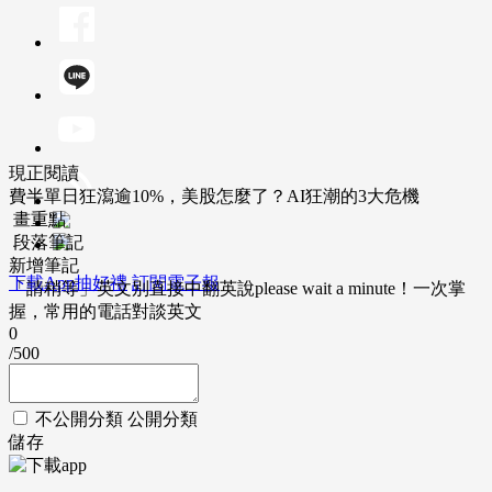
現正閱讀
費半單日狂瀉逾10%，美股怎麼了？AI狂潮的3大危機
畫重點
段落筆記
新增筆記
下載App抽好禮
訂閱電子報
「請稍等」英文別直接中翻英說please wait a minute！一次掌
握，常用的電話對談英文
0
/500
不公開分類
公開分類
儲存