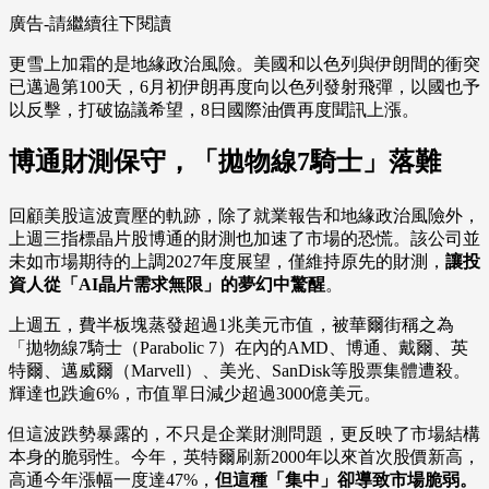
廣告-請繼續往下閱讀
更雪上加霜的是地緣政治風險。美國和以色列與伊朗間的衝突
已邁過第100天，6月初伊朗再度向以色列發射飛彈，以國也予
以反擊，打破協議希望，8日國際油價再度聞訊上漲。
博通財測保守，「拋物線7騎士」落難
回顧美股這波賣壓的軌跡，除了就業報告和地緣政治風險外，
上週三指標晶片股博通的財測也加速了市場的恐慌。該公司並
未如市場期待的上調2027年度展望，僅維持原先的財測，
讓投
資人從「AI晶片需求無限」的夢幻中驚醒
。
上週五，費半板塊蒸發超過1兆美元市值，被華爾街稱之為
「拋物線7騎士（Parabolic 7）在內的AMD、博通、戴爾、英
特爾、邁威爾（Marvell）、美光、SanDisk等股票集體遭殺。
輝達也跌逾6%，市值單日減少超過3000億美元。
但這波跌勢暴露的，不只是企業財測問題，更反映了市場結構
本身的脆弱性。今年，英特爾刷新2000年以來首次股價新高，
高通今年漲幅一度達47%，
但這種「集中」卻導致市場脆弱。