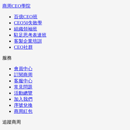
商周CEO學院
百億CEO班
CEO50失敗學
組織領袖班
駐足思考表達班
客製企業培訓
CEO社群
服務
會員中心
訂閱商周
客服中心
常見問題
活動總覽
加入我們
序號兌換
商周紅包
追蹤商周