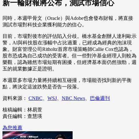
新一輪財報將公布，測試市場信心
同時，本週甲骨文（Oracle）與Adobe也會發布財報，將直接
測試市場對科技企業獲利能力的信心。
目前，市場對後市的評估陷入分歧。橋水基金創辦人達利歐示
警，AI與科技股在漲幅中占比過重，已經成為經典的泡沫現
象。財富管理公司Ritholtz首席市場策略師Callie Cox也認為，
股市恐成為自己成功的受害者。但一些對沖基金經理人則較為
樂觀，認為雖然市場短期有困擾，但經濟基本面仍然強勁，週
五的就業數據正是證明。
本週眾多市場力量將持續相互碰撞，市場能否找到新的平衡
點，將決定這波跌勢是否告一段落。
資料來源：
CNBC
、
WSJ
、
NBC News
、
巴倫週刊
核稿編輯：林易萱
責任編輯：查慧瑛
為您推薦