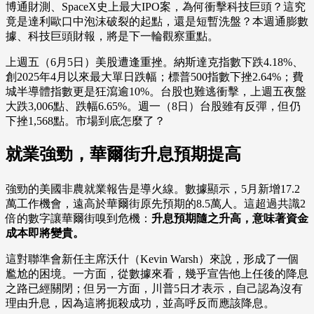
博通財測、SpaceX史上最大IPO案，為何衝擊科技巨頭？這究
竟是達利歐口中泡沫破裂的起點，還是短暫洗盤？本週通膨數
據、科技巨頭財報，將是下一輪觀察重點。
上週五（6月5日）美股遭逢重挫。納斯達克指數下跌4.18%、
創2025年4月以來最大單日跌幅；標普500指數下挫2.64%；費
城半導體指數更是狂瀉逾10%。台股也難逃衝擊，上週五夜盤
大跌3,006點、跌幅6.65%。週一（8日）台股雖有反彈，但仍
下挫1,568點。市場到底怎麼了？
就業強勁，華爾街升息預期提高
強勁的美國非農就業報告是導火線。數據顯示，5月新增17.2
萬工作機會，遠高於華爾街原先預期的8.5萬人。這超過共識2
倍的數字讓華爾街嗅到危機：
升息預期隨之升高，意味著資金
成本即將變貴。
這對聯準會新任主席沃什（Kevin Warsh）來說，形成了一個
尷尬的困境。一方面，從數據來看，幾乎宣告他上任後的降息
之路已經關閉；但另一方面，川普5日才表示，自己認為沒有
理由升息，因為這將扼殺成功，並高呼反而應該降息。