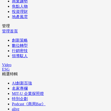
商業趨勢
焦點人物
投資理財
地產風雲
管理
管理首頁
創新策略
數位轉型
行銷密技
領導馭人
Video
ESG
精選特輯
AI創新百強
名家專欄
MIT-U 企業探照燈
特別企劃
Podcast《商周Bar》
alive