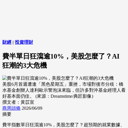
財經
|
投資理財
費半單日狂瀉逾10%，美股怎麼了？AI
狂潮的3大危機
美股6月首週遭逢「黑色星期五」重挫，市場對後市分歧：橋
水基金創辦人達利歐示警泡沫來臨，但許多對沖基金經理人看
好基本面仍佳。 (來源：Dreamstime/典匠影像)
撰文者：黃苡宣
商周頭條
2026/06/09
摘要
費半指數單日狂瀉逾10%，美股怎麼了？超預期的就業數據、