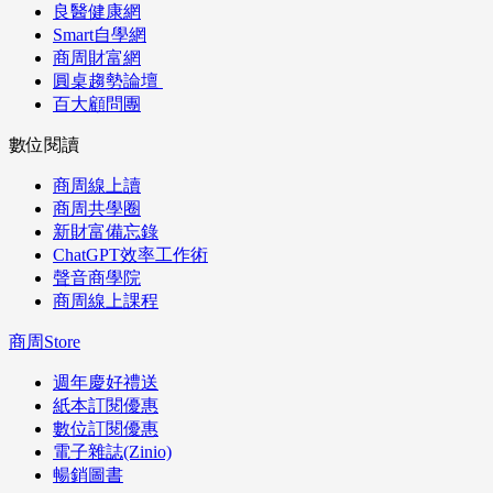
良醫健康網
Smart自學網
商周財富網
圓桌趨勢論壇
百大顧問團
數位閱讀
商周線上讀
商周共學圈
新財富備忘錄
ChatGPT效率工作術
聲音商學院
商周線上課程
商周Store
週年慶好禮送
紙本訂閱優惠
數位訂閱優惠
電子雜誌(Zinio)
暢銷圖書