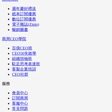
週年慶好禮送
紙本訂閱優惠
數位訂閱優惠
電子雜誌(Zinio)
暢銷圖書
商周CEO學院
百億CEO班
CEO50失敗學
組織領袖班
駐足思考表達班
客製企業培訓
CEO社群
服務
會員中心
訂閱商周
客服中心
常見問題