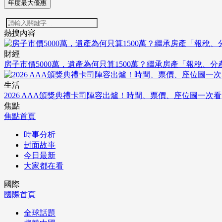
年度最大優惠
熱搜內容
財經
房子市價5000萬，遺產為何只算1500萬？繼承房產「報稅、
生活
2026 AAA頒獎典禮卡司陣容出爐！時間、票價、座位圖一次看
焦點
焦點首頁
時事分析
封面故事
今日最新
大家都在看
國際
國際首頁
全球話題