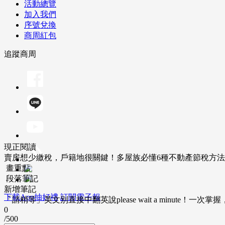
活動總覽
加入我們
序號兌換
商周紅包
追蹤商周
現正閱讀
賣房想少繳稅，戶籍地很關鍵！多屋族必懂6種不動產節稅方法
畫重點
段落筆記
新增筆記
下載App抽好禮
訂閱電子報
「請稍等」英文別直接中翻英說please wait a minute！一
0
/500