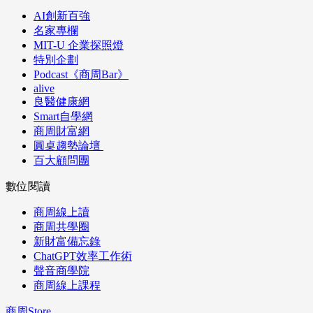
AI創新百強
名家專欄
MIT-U 企業探照燈
特別企劃
Podcast《商周Bar》
alive
良醫健康網
Smart自學網
商周財富網
圓桌趨勢論壇
百大顧問團
數位閱讀
商周線上讀
商周共學圈
新財富備忘錄
ChatGPT效率工作術
聲音商學院
商周線上課程
商周Store