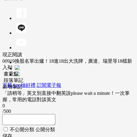
現正閱讀
00919換股名單出爐！18進18出大洗牌，廣達、瑞昱等18檔新
入列
畫重點
段落筆記
下載App抽好禮
訂閱電子報
新增筆記
「請稍等」英文別直接中翻英說please wait a minute！一次掌
握，常用的電話對談英文
0
/500
不公開分類
公開分類
儲存