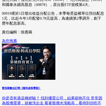
和國泰永續高股息（00878），居台股ETF規模第4大。
00919甫於1日發出收益分配公告，本季每受益權單位預估配息
1元，比起今年3月配發0.78元提高，為連續第2季調升，創下
歷年配息新高。
責任編輯：徐惠琬
為您推薦
雷浩斯數位訂閱《複利成長學院》
你是否有過這種經驗？ 找到優質公司，結果卻抱不住 常常因
為股價震盪，就被洗出去 看著股價水漲船高，看得到但吃不