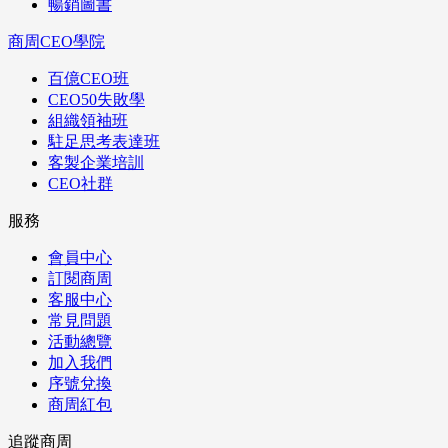
暢銷圖書
商周CEO學院
百億CEO班
CEO50失敗學
組織領袖班
駐足思考表達班
客製企業培訓
CEO社群
服務
會員中心
訂閱商周
客服中心
常見問題
活動總覽
加入我們
序號兌換
商周紅包
追蹤商周