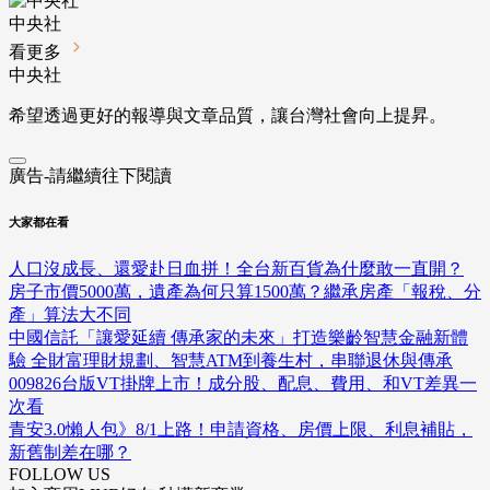
中央社
看更多
中央社
希望透過更好的報導與文章品質，讓台灣社會向上提昇。
廣告-請繼續往下閱讀
大家都在看
人口沒成長、還愛赴日血拼！全台新百貨為什麼敢一直開？
房子市價5000萬，遺產為何只算1500萬？繼承房產「報稅、分
產」算法大不同
中國信託「讓愛延續 傳承家的未來」打造樂齡智慧金融新體
驗 全財富理財規劃、智慧ATM到養生村，串聯退休與傳承
009826台版VT掛牌上市！成分股、配息、費用、和VT差異一
次看
青安3.0懶人包》8/1上路！申請資格、房價上限、利息補貼，
新舊制差在哪？
FOLLOW US