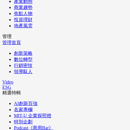
產業動態
商業趨勢
焦點人物
投資理財
地產風雲
管理
管理首頁
創新策略
數位轉型
行銷密技
領導馭人
Video
ESG
精選特輯
AI創新百強
名家專欄
MIT-U 企業探照燈
特別企劃
Podcast《商周Bar》