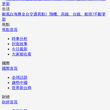
生活
颱風白海豚全台交通異動》飛機、高鐵、台鐵、船班?不斷更
新
焦點
焦點首頁
時事分析
封面故事
今日最新
大家都在看
國際
國際首頁
全球話題
趨勢中國
世界新台商
財經
財經首頁