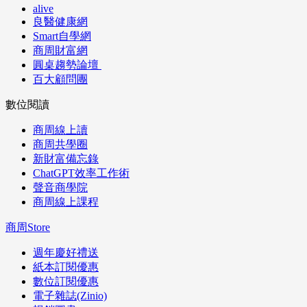
alive
良醫健康網
Smart自學網
商周財富網
圓桌趨勢論壇
百大顧問團
數位閱讀
商周線上讀
商周共學圈
新財富備忘錄
ChatGPT效率工作術
聲音商學院
商周線上課程
商周Store
週年慶好禮送
紙本訂閱優惠
數位訂閱優惠
電子雜誌(Zinio)