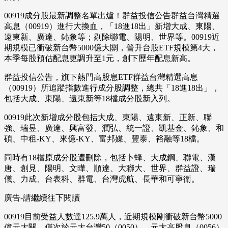
00919成分股最新調整名單出爐！群益投信公告群益台灣精選
高息（00919）進行大換血，「18進18出」新增大成、東陽、
遠東新、廣達、鈊象等；剔除聯電、陽明、世界等。00919近
期規模已衝破新台幣5000億大關，晉升台股ETF規模第4大，
本季每股預估配息更調升至1元，創下歷年配息新高。
群益投信公告，旗下熱門高股息ETF群益台灣精選高息
（00919）所追蹤指數進行成分股調整，總共「18進18出」，
包括大成、東陽、遠東新等18檔成分股新入列。
00919此次新增成分股包括大成、東陽、遠東新、正新、聯
強、瑞昱、廣達、興富發、潤弘、統一證、凱基金、鈊象、和
碩、中租-KY、來億-KY、富邦媒、豐泰、裕融等18檔。
同時有18檔原成分股遭刪除，包括卜蜂、大成鋼、聯電、漢
唐、創見、陽明、文曄、順達、大聯大、世界、群益證、瑞
儀、力成、台表科、群電、台灣虎航、長華和可寧衛。
廣告-請繼續往下閱讀
00919目前受益人數達125.9萬人，近期規模剛衝破新台幣5000
億元大關，僅次於元大台灣50（0050）、元大高股息（0056）