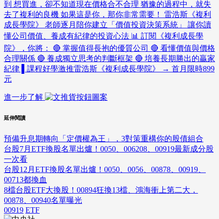
到 想買進，卻不知道現在價格合不合理 猶豫的過程中，就失
去了複利的良機 如果這是你，那你非常需要！ 雷浩斯《複利
成長學院》 老師逐月陪你建立「價值投資決策系統」 讓你讀
懂公司價值、養成有紀律的投資心法 📊 訂閱《複利成長學
院》，你將： 🔴 掌握值得長抱的優質公司 🔴 看懂價值與價格
合理關係 🔴 養成獨立思考的判斷框架 🔴 培養長期勝出的贏家
紀律 ▌課程好學激推雷浩斯《複利成長學院》 → 首月限時899
元
進一步了解
延伸閱讀
預備升息期轉向「定價權為王」，3對策重構你的股債組合
台股7月ETF換股名單出爐！0050、006208、00919最新成分股
一次看
台股12月ETF換股名單出爐！0050、0056、00878、00919、
00713都換血
8檔台股ETF大換股！00894狂換13檔、鴻海衝上第二大，
00878、00940名單曝光
00919
ETF