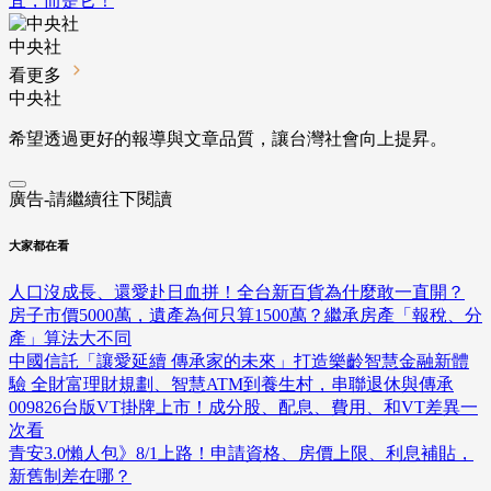
宜，而是它！
中央社
看更多
中央社
希望透過更好的報導與文章品質，讓台灣社會向上提昇。
廣告-請繼續往下閱讀
大家都在看
人口沒成長、還愛赴日血拼！全台新百貨為什麼敢一直開？
房子市價5000萬，遺產為何只算1500萬？繼承房產「報稅、分
產」算法大不同
中國信託「讓愛延續 傳承家的未來」打造樂齡智慧金融新體
驗 全財富理財規劃、智慧ATM到養生村，串聯退休與傳承
009826台版VT掛牌上市！成分股、配息、費用、和VT差異一
次看
青安3.0懶人包》8/1上路！申請資格、房價上限、利息補貼，
新舊制差在哪？