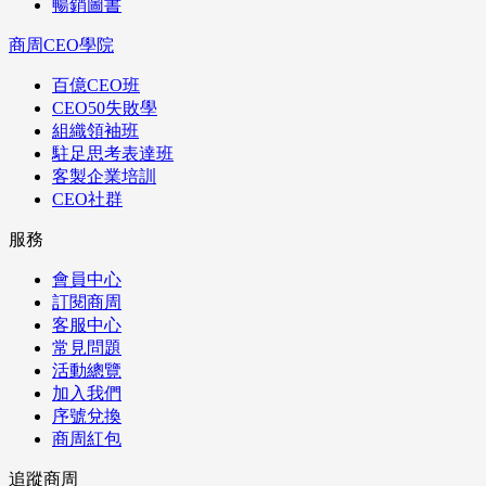
暢銷圖書
商周CEO學院
百億CEO班
CEO50失敗學
組織領袖班
駐足思考表達班
客製企業培訓
CEO社群
服務
會員中心
訂閱商周
客服中心
常見問題
活動總覽
加入我們
序號兌換
商周紅包
追蹤商周