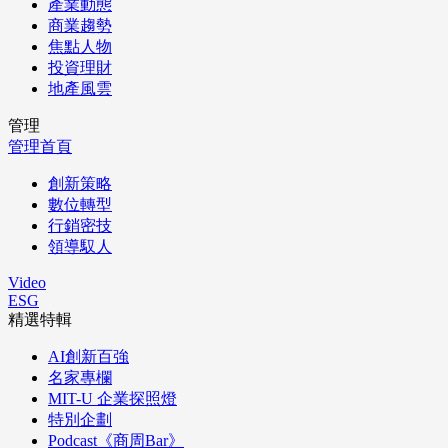
產業動態
商業趨勢
焦點人物
投資理財
地產風雲
管理
管理首頁
創新策略
數位轉型
行銷密技
領導馭人
Video
ESG
精選特輯
AI創新百強
名家專欄
MIT-U 企業探照燈
特別企劃
Podcast《商周Bar》