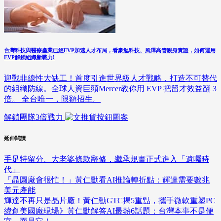
台灣科技與醫療產業已經EVP加速人才布局，看豪勉科技、風澤高管親身實證，如何運用
EVP解鎖組織新戰力!
迎戰非線性大缺工！首度引進世界級人才戰略，打造不可替代
的組織防線。全球人資巨頭Mercer教你用 EVP 把留才效益翻 3
倍。 全台唯一，限額招生。
解鎖團隊3倍戰力
延伸閱讀
手足特留分、大老婆條款翻修，繼承規畫正式進入「遺囑時
代」
「晶圓廠會很忙！」黃仁勳看AI推論轉折點：輝達需要數兆
美元產能
輝達不再只是晶片廠！黃仁勳GTC揭5重點，攜手微軟重塑PC
緯創美國廠現場》黃仁勳解答AI最熱6話題：台灣本事不是便