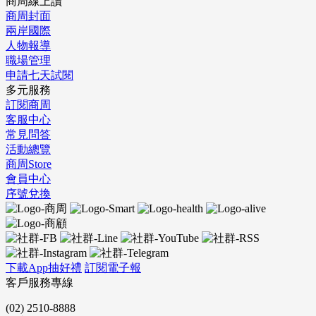
商周線上讀
商周封面
兩岸國際
人物報導
職場管理
申請七天試閱
多元服務
訂閱商周
客服中心
常見問答
活動總覽
商周Store
會員中心
序號兌換
下載App抽好禮
訂閱電子報
客戶服務專線
(02) 2510-8888