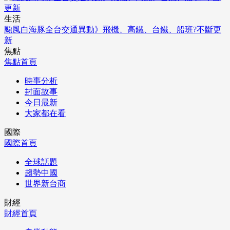
生活
颱風白海豚全台交通異動》飛機、高鐵、台鐵、船班?不斷更
新
焦點
焦點首頁
時事分析
封面故事
今日最新
大家都在看
國際
國際首頁
全球話題
趨勢中國
世界新台商
財經
財經首頁