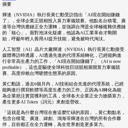
摘要
輝達（NVIDIA）執行長黃仁勳受訪指出「AI現在開始賺錢
了」，全球企業正競相投入算力軍備競賽。他點名台積電、廣
達等台灣供應鏈正全力運轉，並強調台灣是全球極複雜供應鏈
的「核心」。面對泡沫化疑慮，他認為AI工業革命才剛開
始，呼籲年輕人善用AI提升技能，避免被時代淘汰。
人工智慧（AI）晶片大廠輝達（NVIDIA）執行長黃仁勳接受
媒體專訪時透露，AI透過先進的代理系統轉化，已經能夠進
行非常高生產力的工作，「AI現在開始賺錢了」（AI is now
profitable），這也是驅使全球科技巨頭競相展開算力軍備競
賽、高度仰賴台灣硬體生態系的原因。
黃仁勳說，過去6個月內，AI技術結合先進的代理系統，已經
能夠進行撰寫軟體等高度生產力的工作。正因為AI轉化為能
為企業挹注實質獲利的工具，全球各大企業正全力搶購算力，
產生更多AI Token（詞元）來創造營收。
「這就是為什麼台灣現在會這麼忙碌的原因」，黃仁勳點名，
包含台積電、廣達、緯創、鴻海等輝達在台灣的所有合作夥
伴，目前都正在全力運轉，為全世界創造更多算力。