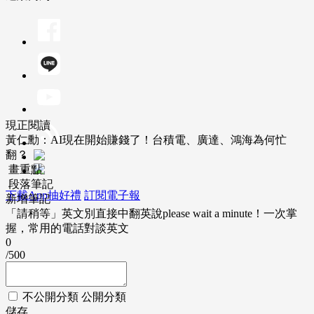
現正閱讀
黃仁勳：AI現在開始賺錢了！台積電、廣達、鴻海為何忙
翻？
畫重點
段落筆記
下載App抽好禮
訂閱電子報
新增筆記
「請稍等」英文別直接中翻英說please wait a minute！一次掌
握，常用的電話對談英文
0
/500
不公開分類
公開分類
儲存