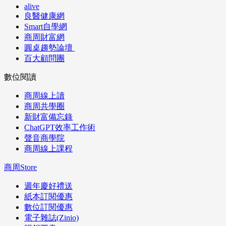
alive
良醫健康網
Smart自學網
商周財富網
圓桌趨勢論壇
百大顧問團
數位閱讀
商周線上讀
商周共學圈
新財富備忘錄
ChatGPT效率工作術
聲音商學院
商周線上課程
商周Store
週年慶好禮送
紙本訂閱優惠
數位訂閱優惠
電子雜誌(Zinio)