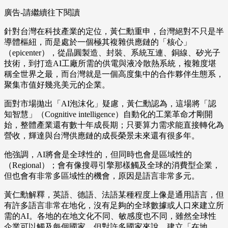
廣告-請繼續往下閱讀
針對台灣在科技產業的定位，黃仁勳重申，台灣絕對不只是半
導體樞紐，而是處於一個極其複雜供應鏈的「核心」
（epicenter），從晶圓製造、封裝、系統互連、銅線、矽光子
技術，到打造AI工廠所需的供電與液冷散熱系統，複雜度堪
稱全世界之最，而台灣就是一個高度集中的合作夥伴生態系，
聚集市值好幾兆美元的企業。
面對市場拋出「AI泡沫化」疑慮，黃仁勳認為，這場將「認
知智慧」（Cognitive intelligence）自動化的工業革命才剛開
始，整體產業還有數十年成長期；只要算力需求能直接轉化為
營收，輝達與台灣供應鏈的成長榮景未來還有很多年。
他強調，AI將會是全球性的，但同時也會是區域性的
（Regional）；會有像搜尋引擎那樣觸及全球的消費型企業，
但也會有非常多區域性的機會，原因是語言非常多元。
黃仁勳解釋，英語、德語、法語某種程度上像是通用語言，但
有許多語言非常在地化，沒有足夠的全球數據或人口來建立所
需的AI。各地的在地文化不同、敏感度也不同，雖然全球性
企業可以觸及每個國家，但對許多國家來說，建立「在地