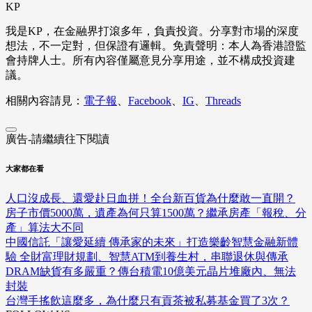
KP
我是KP，在金融界打滾多年，負責投資。分享對市場的深度
想法，不一定對，但保證有邏輯。免責聲明：本人為香港證監
會持牌人士。所有內容僅屬意見分享用途，並不構成投資建
議。
相關內容請見：
電子報
、
Facebook
、
IG
、
Threads
廣告-請繼續往下閱讀
大家都在看
人口沒成長、還愛赴日血拼！全台新百貨為什麼敢一直開？
房子市價5000萬，遺產為何只算1500萬？繼承房產「報稅、分
產」算法大不同
中國信託「讓愛延續 傳承家的未來」打造樂齡智慧金融新體
驗 全財富理財規劃、智慧ATM到養生村，串聯退休與傳承
DRAM缺貨有多嚴重？傳台積電10億美元晶片堆廠內、無法
封裝
台灣手搖飲這麼多，為什麼只有貢茶被私募基金買了3次？