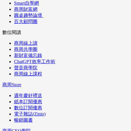
Smart自學網
商周財富網
圓桌趨勢論壇
百大顧問團
數位閱讀
商周線上讀
商周共學圈
新財富備忘錄
ChatGPT效率工作術
聲音商學院
商周線上課程
商周Store
週年慶好禮送
紙本訂閱優惠
數位訂閱優惠
電子雜誌(Zinio)
暢銷圖書
商周CEO學院