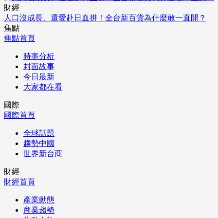
財經
人口沒成長、還愛赴日血拼！全台新百貨為什麼敢一直開？
焦點
焦點首頁
時事分析
封面故事
今日最新
大家都在看
國際
國際首頁
全球話題
趨勢中國
世界新台商
財經
財經首頁
產業動態
商業趨勢