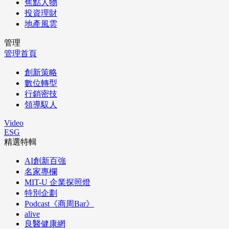
焦點人物
投資理財
地產風雲
管理
管理首頁
創新策略
數位轉型
行銷密技
領導馭人
Video
ESG
精選特輯
AI創新百強
名家專欄
MIT-U 企業探照燈
特別企劃
Podcast《商周Bar》
alive
良醫健康網