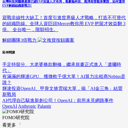
台灣科技與醫療產業已經EVP加速人才布局，看豪勉科技、風澤高管親身實證，如何運用
EVP解鎖組織新戰力!
迎戰非線性大缺工！首度引進世界級人才戰略，打造不可替代
的組織防線。全球人資巨頭Mercer教你用 EVP 把留才效益翻 3
倍。 全台唯一，限額招生。
解鎖團隊3倍戰力
延伸閱讀
手足特留分、大老婆條款翻修，繼承規畫正式進入「遺囑時
代」
有滿滿的輝達GPU、獲微軟千億大單！AI算力出租商Nebius是
誰？
輝達投資OpenAI、甲骨文搶雲端大單，揭「AI金三角」結盟
新戰局
AI代理自己駭進新創公司！OpenAI：前所未見網路事件
OpenAI
Anthropic
Palantir
FOMO研究院
看更多