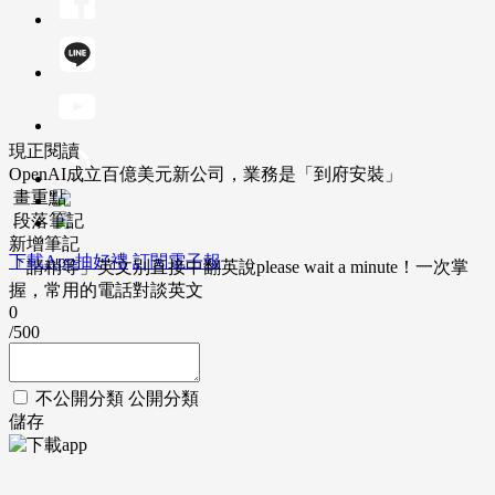
現正閱讀
OpenAI成立百億美元新公司，業務是「到府安裝」
畫重點
段落筆記
新增筆記
下載App抽好禮
訂閱電子報
「請稍等」英文別直接中翻英說please wait a minute！一次掌
握，常用的電話對談英文
0
/500
不公開分類
公開分類
儲存