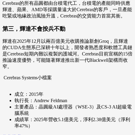
Cerebras的所有晶圓都由台積電代工，台積電的產能同時供應
輝達、蘋果、AMD等採購量遠大於Cerebras的客戶，一旦產能
吃緊或地緣政治風險升溫，Cerebras的交貨能力首當其衝。
第三，輝達不會按兵不動
輝達在2025年12月以兩百億美元收購推論新創Groq，且輝達
的CUDA生態系已深耕十年以上，開發者熟悉度和軟體工具鏈
是Cerebras短期內難以複製的護城河。Cerebras目前宣稱的15倍
推論速度優勢，可能隨著輝達推出新一代Blackwell架構而收
窄。
Cerebras Systems小檔案
成立：2015年
執行長：Andrew Feldman
主要產品：晶圓級AI處理器（WSE-3）及CS-3 AI超級電
腦系統
成績單：2025年營收5.1億美元，淨利2.38億美元（淨利
率47%）