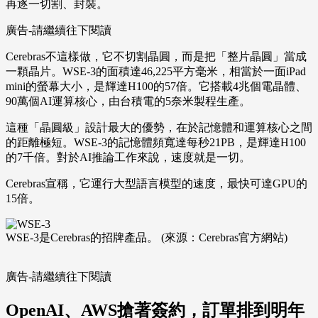
再逐一切割、封裝。
廣告-請繼續往下閱讀
Cerebras不這樣做，它不切割晶圓，而是把「整片晶圓」當成
一顆晶片。WSE-3的面積達46,225平方毫米，相當於一面iPad
mini的螢幕大小，是輝達H100的57倍。它搭載4兆個電晶體、
90萬個AI運算核心，由台積電的5奈米製程生產。
這種「晶圓級」設計最大的優勢，在於記憶體和運算核心之間
的距離極短。WSE-3的記憶體頻寬達每秒21PB，是輝達H100
的7千倍。對於AI推論工作來說，速度就是一切。
Cerebras宣稱，它運行大型語言模型的速度，最快可達GPU的
15倍。
WSE-3是Cerebras的招牌產品。 (來源：Cerebras官方網站)
廣告-請繼續往下閱讀
OpenAI、AWS搶著簽約，訂單排到明年