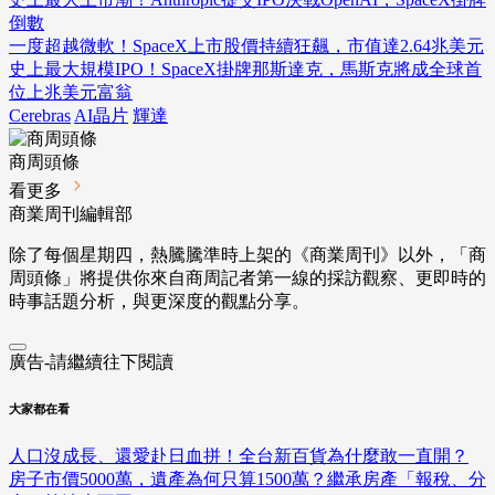
倒數
一度超越微軟！SpaceX上市股價持續狂飆，市值達2.64兆美元
史上最大規模IPO！SpaceX掛牌那斯達克，馬斯克將成全球首
位上兆美元富翁
Cerebras
AI晶片
輝達
商周頭條
看更多
商業周刊編輯部
除了每個星期四，熱騰騰準時上架的《商業周刊》以外，「商
周頭條」將提供你來自商周記者第一線的採訪觀察、
更即時的
時事話題分析，與更深度的觀點分享。
廣告-請繼續往下閱讀
大家都在看
人口沒成長、還愛赴日血拼！全台新百貨為什麼敢一直開？
房子市價5000萬，遺產為何只算1500萬？繼承房產「報稅、分