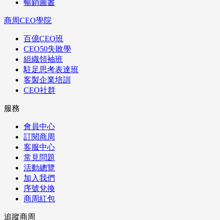
暢銷圖書
商周CEO學院
百億CEO班
CEO50失敗學
組織領袖班
駐足思考表達班
客製企業培訓
CEO社群
服務
會員中心
訂閱商周
客服中心
常見問題
活動總覽
加入我們
序號兌換
商周紅包
追蹤商周