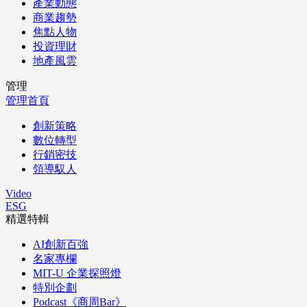
產業動態
商業趨勢
焦點人物
投資理財
地產風雲
管理
管理首頁
創新策略
數位轉型
行銷密技
領導馭人
Video
ESG
精選特輯
AI創新百強
名家專欄
MIT-U 企業探照燈
特別企劃
Podcast《商周Bar》