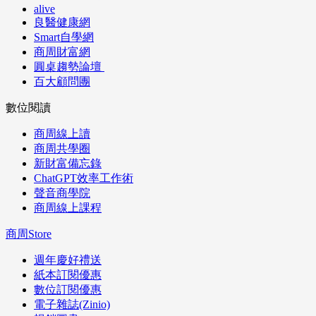
alive
良醫健康網
Smart自學網
商周財富網
圓桌趨勢論壇
百大顧問團
數位閱讀
商周線上讀
商周共學圈
新財富備忘錄
ChatGPT效率工作術
聲音商學院
商周線上課程
商周Store
週年慶好禮送
紙本訂閱優惠
數位訂閱優惠
電子雜誌(Zinio)