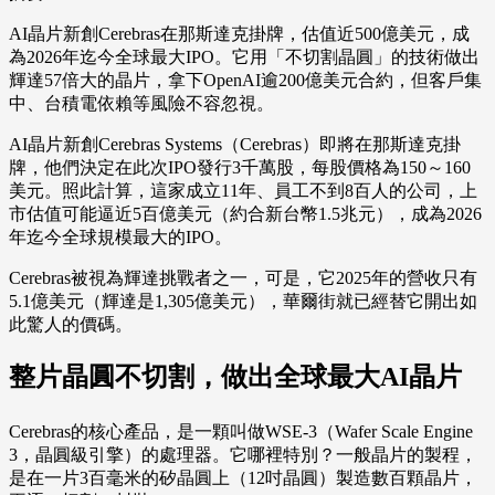
AI晶片新創Cerebras在那斯達克掛牌，估值近500億美元，成
為2026年迄今全球最大IPO。它用「不切割晶圓」的技術做出
輝達57倍大的晶片，拿下OpenAI逾200億美元合約，但客戶集
中、台積電依賴等風險不容忽視。
AI晶片新創Cerebras Systems（Cerebras）即將在那斯達克掛
牌，他們決定在此次IPO發行3千萬股，每股價格為150～160
美元。照此計算，這家成立11年、員工不到8百人的公司，上
市估值可能逼近5百億美元（約合新台幣1.5兆元），成為2026
年迄今全球規模最大的IPO。
Cerebras被視為輝達挑戰者之一，可是，它2025年的營收只有
5.1億美元（輝達是1,305億美元），華爾街就已經替它開出如
此驚人的價碼。
整片晶圓不切割，做出全球最大AI晶片
Cerebras的核心產品，是一顆叫做WSE-3（Wafer Scale Engine
3，晶圓級引擎）的處理器。它哪裡特別？一般晶片的製程，
是在一片3百毫米的矽晶圓上（12吋晶圓）製造數百顆晶片，