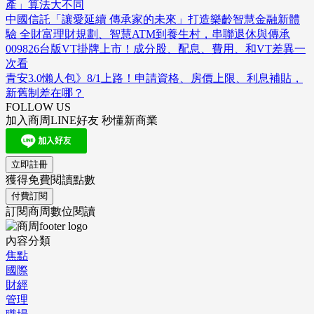
產」算法大不同
中國信託「讓愛延續 傳承家的未來」打造樂齡智慧金融新體
驗 全財富理財規劃、智慧ATM到養生村，串聯退休與傳承
009826台版VT掛牌上市！成分股、配息、費用、和VT差異一
次看
青安3.0懶人包》8/1上路！申請資格、房價上限、利息補貼，
新舊制差在哪？
FOLLOW US
加入商周LINE好友 秒懂新商業
立即註冊
獲得免費閱讀點數
付費訂閱
訂閱商周數位閱讀
內容分類
焦點
國際
財經
管理