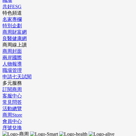
職場
共好ESG
特色頻道
名家專欄
特別企劃
商周財富網
良醫健康網
商周線上讀
商周封面
兩岸國際
人物報導
職場管理
申請七天試閱
多元服務
訂閱商周
客服中心
常見問答
活動總覽
商周Store
會員中心
序號兌換