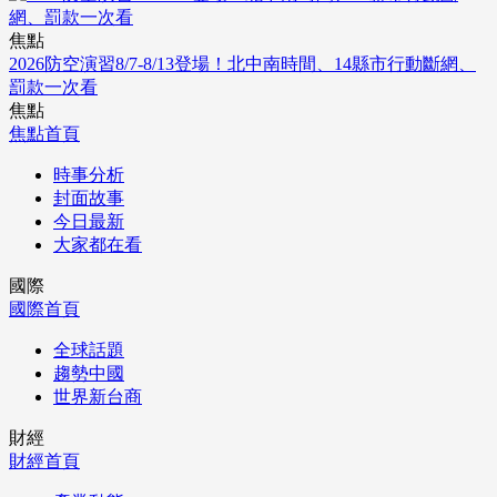
焦點
2026防空演習8/7-8/13登場！北中南時間、14縣市行動斷網、
罰款一次看
焦點
焦點首頁
時事分析
封面故事
今日最新
大家都在看
國際
國際首頁
全球話題
趨勢中國
世界新台商
財經
財經首頁