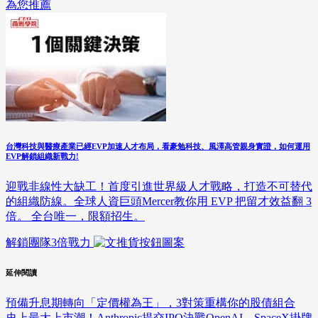
為您推薦
台灣科技與醫療產業已經EVP加速人才布局，看豪勉科技、風澤高管親身實證，如何運用
EVP解鎖組織新戰力!
迎戰非線性大缺工！首度引進世界級人才戰略，打造不可替代
的組織防線。全球人資巨頭Mercer教你用 EVP 把留才效益翻 3
倍。 全台唯一，限額招生。
解鎖團隊3倍戰力
延伸閱讀
預備升息期轉向「定價權為王」，3對策重構你的股債組合
史上最大上市潮！Anthropic提交IPO決戰OpenAI，SpaceX掛牌