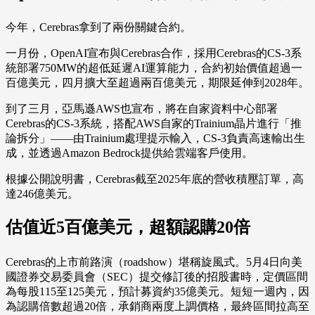
今年，Cerebras拿到了兩份關鍵合約。
一月份，OpenAI宣布與Cerebras合作，採用Cerebras的CS-3系
統部署750MW的超低延遲AI運算能力，合約初始價值超過一
百億美元，四月擴大至超過兩百億美元，期限延伸到2028年。
到了三月，亞馬遜AWS也宣布，將在自家資料中心部署
Cerebras的CS-3系統，搭配AWS自家的Trainium晶片進行「推
論拆分」——由Trainium處理提示輸入，CS-3負責高速輸出生
成，並透過Amazon Bedrock提供給雲端客戶使用。
根據公開說明書，Cerebras截至2025年底的營收積壓訂單，高
達246億美元。
估值近5百億美元，超額認購20倍
Cerebras的上市前路演（roadshow）堪稱旋風式。5月4日向美
國證券交易委員會（SEC）提交修訂後的招股書時，定價區間
為每股115至125美元，預計募資約35億美元。短短一週內，因
為認購倍數超過20倍，承銷商兩度上調價格，最終區間拉高至