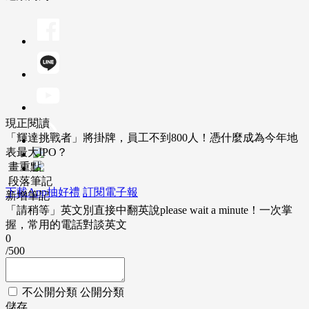
現正閱讀
「輝達挑戰者」將掛牌，員工不到800人！憑什麼成為今年地
表最大IPO？
畫重點
段落筆記
下載App抽好禮
訂閱電子報
新增筆記
「請稍等」英文別直接中翻英說please wait a minute！一次掌
握，常用的電話對談英文
0
/500
不公開分類
公開分類
儲存