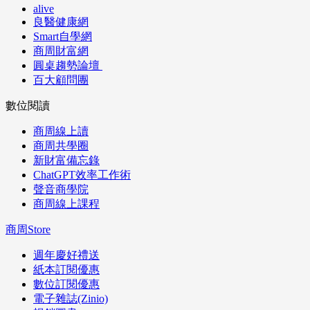
alive
良醫健康網
Smart自學網
商周財富網
圓桌趨勢論壇
百大顧問團
數位閱讀
商周線上讀
商周共學圈
新財富備忘錄
ChatGPT效率工作術
聲音商學院
商周線上課程
商周Store
週年慶好禮送
紙本訂閱優惠
數位訂閱優惠
電子雜誌(Zinio)