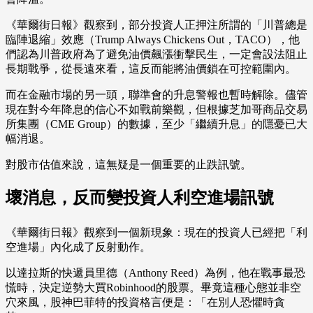
《華爾街日報》觀察到，部分投資人正押注所謂的「川普總是
臨陣退縮」效應（Trump Always Chickens Out，TACO），他
們認為川普政府為了避免油價飆漲衝擊民生，一定會設法阻止
長期戰爭，從長遠來看，這反而能將油價鎖在可控範圍內。
而在金融市場的另一頭，聯準會的升息警報也暫時解除。儘管
現在對今年降息的信心不如戰前樂觀，但根據芝加哥商品交易
所集團（CME Group）的數據，至少「繼續升息」的隱憂已大
幅消退。
對股市估值來說，這無疑是一個重要的止跌訊號。
壞消息，反而變投資人利空進場訊號
《華爾街日報》觀察到一個新現象：現在的投資人已經把「利
空進場」內化成了反射動作。
以達拉斯的快遞員里德（Anthony Reed）為例，他在戰事最恐
慌時，決定逆勢大買Robinhood的股票。畢竟這種心態並非空
穴來風，股神巴菲特的投資格言便是：「在別人恐懼時貪