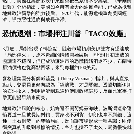
然而，美國在經歷多次中東衝突後已累積不少經驗。《華爾街
日報》分析指出，美國如今擁有龐大的油氣產能，已成為抵禦
地緣政治衝擊的強力後盾。1970年代，能源危機重創美國經
濟，導致惡性通膨與成長停滯。
恐慌退潮：市場押注川普「TACO效應」
3月底，局勢出現了轉捩點，隨著市場預期美伊雙方有望達成
「局部停火」，原本緊繃的情緒開始緩解。即便4月初達成的
協議還不穩固，但已成功讓油市的恐慌情緒消退不少，布蘭特
原油價格也從高點回落，來到每桶約100美元。
麥格理集團分析師威茲曼（Thierry Wizman）指出，與其直接
動武，交易員更傾向認為「經濟戰」才是關鍵。透過切斷伊朗
的石油收入，利用經濟制裁逼迫伊朗政權讓步，反而比軍事打
擊更能提早結束衝突。
地緣政治風險的核心，始終避不開荷姆茲海峽。波斯灣這條運
輸要道一旦被長期封鎖，買家收不到貨、伊朗也拿不到錢，這
種「玉石俱焚」的雙輸局面，反而讓市場形成一種共識：即使
衝突真的升級到最慘的情況，各方也撐不了太久，局勢很快就
會降溫。