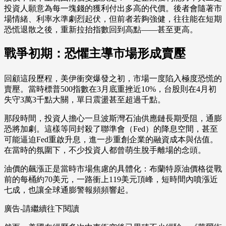
投資人願意為每一塊錢的獲利付出多高的代價。後者會隨著市
場情緒、利率水準劇烈起伏，但前者若夠強健，往往能在短期
恐慌退散之後，重新拉抬指數回到高點——甚至更高。
戰爭初期：恐懼主導市場形成賣壓
回顧這段歷程，美伊衝突爆發之初，市場一度陷入極度恐慌的
賣壓。當時標普500指數在3月底重挫近10%，台股則在4月初
失守3萬3千點大關，單日震盪甚至超過千點。
那段時間，投資人擔心一旦波斯灣石油供應鏈長期受阻，通膨
恐將加劇。這樣等同封殺了聯準會（Fed）的降息空間，甚至
可能逼迫Fed重啟升息，進一步重創企業的融資成本與估值。
在當時的氛圍下，不少投資人都曾萌生脫手離場的念頭。
油價的飆漲正是當時市場焦慮的具體化：布蘭特原油價格從戰
前的每桶約70美元，一路衝上119美元頂峰，短時間內噴漲近
七成，也讓全球通膨警報頻頻響起。
廣告-請繼續往下閱讀