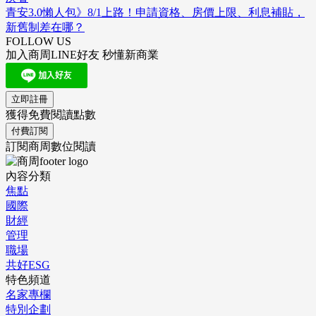
青安3.0懶人包》8/1上路！申請資格、房價上限、利息補貼，
新舊制差在哪？
FOLLOW US
加入商周LINE好友 秒懂新商業
立即註冊
獲得免費閱讀點數
付費訂閱
訂閱商周數位閱讀
內容分類
焦點
國際
財經
管理
職場
共好ESG
特色頻道
名家專欄
特別企劃