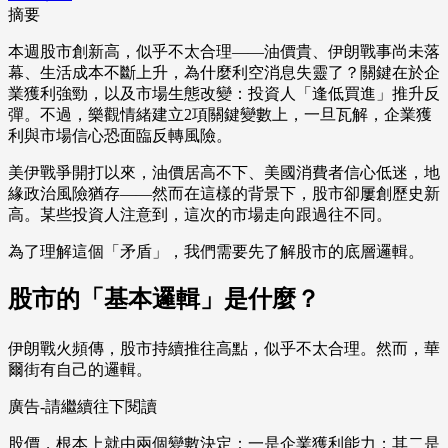
摘要
本週股市創新高，似乎不太合理——油價貴、伊朗戰事尚未落
幕、生活成本不斷上升，為什麼利空消息失靈了？關鍵在於企
業獲利強勁，以及市場生態改變：投資人「逢低買進」推升反
彈。不過，樂觀情緒建立2項關鍵變數上，一旦瓦解，企業獲
利與市場信心恐面臨反轉風險。
美伊戰爭開打以來，油價居高不下、美國消費者信心低迷，地
緣政治風險猶存——然而在這樣的背景下，股市卻屢創歷史新
高。某些投資人注意到，這次的市場走向跟過往不同。
為了理解這個「矛盾」，我們需要先了解股市的底層邏輯。
股市的「基本邏輯」是什麼？
伊朗戰火頻傳，股市持續推往高點，似乎不太合理。然而，華
爾街有自己的邏輯。
廣告-請繼續往下閱讀
股價，根本上就由兩個變數決定：一是企業獲利能力；其二是