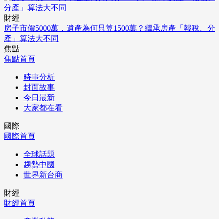
財經
房子市價5000萬，遺產為何只算1500萬？繼承房產「報稅、分
產」算法大不同
焦點
焦點首頁
時事分析
封面故事
今日最新
大家都在看
國際
國際首頁
全球話題
趨勢中國
世界新台商
財經
財經首頁