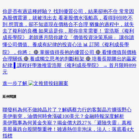
你是否有過這種經驗？ 找到優質公司，結果卻抱不住 常常因
為股價震盪，就被洗出去 看著股價水漲船高，看得到但吃不
到 想買進，卻不知道現在價格合不合理 猶豫的過程中，就失
去了複利的良機 如果這是你，那你非常需要！ 雷浩斯《複利
成長學院》 老師逐月陪你建立「價值投資決策系統」 讓你讀
懂公司價值、養成有紀律的投資心法 📊 訂閱《複利成長學
院》，你將： 🔴 掌握值得長抱的優質公司 🔴 看懂價值與價格
合理關係 🔴 養成獨立思考的判斷框架 🔴 培養長期勝出的贏家
紀律 ▌課程好學激推雷浩斯《複利成長學院》 → 首月限時899
元
進一步了解
延伸閱讀
聯發科為何不做純晶片了？解碼蔡力行的客製晶片擴張野心
美伊衝突，油價何時會漲破100美元？金融時報深度解析
美伊戰事為何黃金失寵？揭金價大跌27％「避險失靈」真相
美股暴跌台股開盤重挫！雖過熱但非泡沫，法人：落底看4大
指標