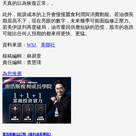
天真的以為恢復正常」。
此外，能源成本的上升會慢慢蠶食利潤與消費動能。若油價長
期居高不下，現在亮眼的數字，未來幾季可能面臨修正壓力。
若美伊談判再度破局，油市重回供應短缺的恐慌，股市的急跌
可能比任何人預期的都來得更快、更猛。
資料來源：
WSJ
、
美聯社
核稿編輯：林易萱
責任編輯：查慧瑛
為您推薦
雷浩斯數位訂閱《複利成長學院》