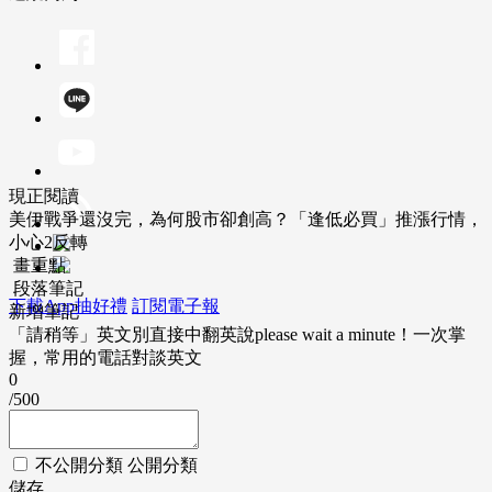
現正閱讀
美伊戰爭還沒完，為何股市卻創高？「逢低必買」推漲行情，
小心2反轉
畫重點
段落筆記
下載App抽好禮
訂閱電子報
新增筆記
「請稍等」英文別直接中翻英說please wait a minute！一次掌
握，常用的電話對談英文
0
/500
不公開分類
公開分類
儲存