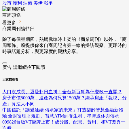
股市
獲利
油價
美伊
戰爭
商周頭條
看更多
商業周刊編輯部
除了每個星期四，熱騰騰準時上架的《商業周刊》以外，「商
周頭條」將提供你來自商周記者第一線的採訪觀察、
更即時的
時事話題分析，與更深度的觀點分享。
廣告-請繼續往下閱讀
大家都在看
人口沒成長、還愛赴日血拼！全台新百貨為什麼敢一直開？
房子市價5000萬，遺產為何只算1500萬？繼承房產「報稅、分
產」算法大不同
中國信託「讓愛延續 傳承家的未來」打造樂齡智慧金融新體
驗 全財富理財規劃、智慧ATM到養生村，串聯退休與傳承
009826台版VT掛牌上市！成分股、配息、費用、和VT差異一
次看