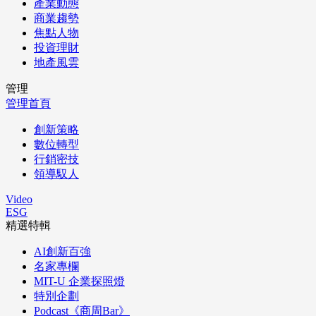
產業動態
商業趨勢
焦點人物
投資理財
地產風雲
管理
管理首頁
創新策略
數位轉型
行銷密技
領導馭人
Video
ESG
精選特輯
AI創新百強
名家專欄
MIT-U 企業探照燈
特別企劃
Podcast《商周Bar》