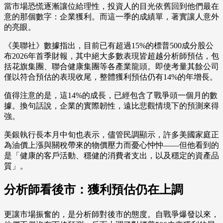
當市場恐慌逐漸讓位給理性，投資人的目光依舊回到他們最在
意的那個數字：企業獲利。而這一季的成績單，著實讓人意外
的亮眼。
《美聯社》數據指出，目前已有超過15%的標普500成分股公
布2026年首季財報，其中絕大多數表現皆超越分析師預估，包
括花旗集團、聯合健康集團等各產業龍頭。即使考量其餘公司
僅以符合預估的表現收尾，整體獲利預估仍有14%的年增長。
值得注意的是，這14%的成長，已經包含了戰爭頭一個月的數
據。換句話說，企業的實際韌性，遠比悲觀情境下的預測來得
強。
美銀執行長本月中旬也表示，儘管民調顯示，許多美國家庭正
為油價上漲與關稅帶來的物價壓力而憂心忡忡——但他看到的
是「健康的客戶活動、穩健的消費者支出，以及穩定的資產品
質」。
分析師看後市：獲利預估仍在上調
更讓市場振奮的，是分析師對後市的態度。自戰爭爆發以來，