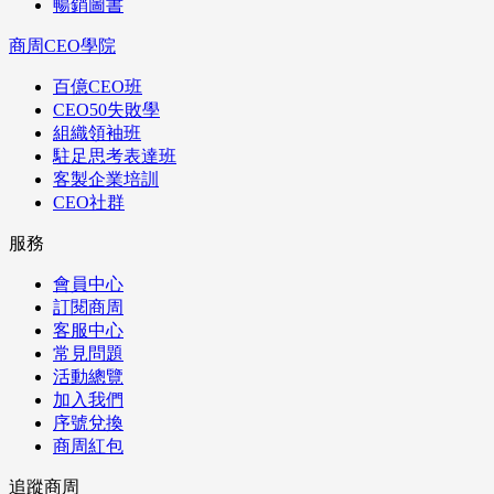
暢銷圖書
商周CEO學院
百億CEO班
CEO50失敗學
組織領袖班
駐足思考表達班
客製企業培訓
CEO社群
服務
會員中心
訂閱商周
客服中心
常見問題
活動總覽
加入我們
序號兌換
商周紅包
追蹤商周