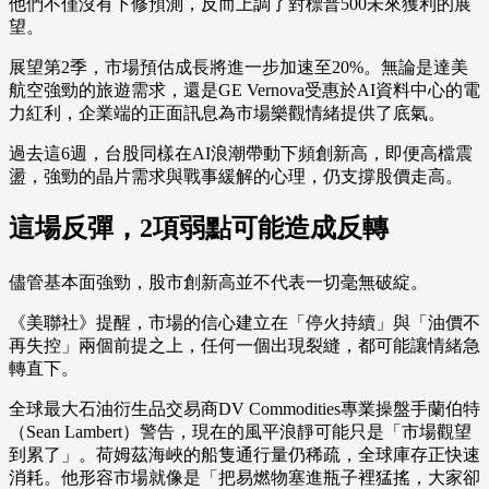
他們不僅沒有下修預測，反而上調了對標普500未來獲利的展
望。
展望第2季，市場預估成長將進一步加速至20%。無論是達美
航空強勁的旅遊需求，還是GE Vernova受惠於AI資料中心的電
力紅利，企業端的正面訊息為市場樂觀情緒提供了底氣。
過去這6週，台股同樣在AI浪潮帶動下頻創新高，即便高檔震
盪，強勁的晶片需求與戰事緩解的心理，仍支撐股價走高。
這場反彈，2項弱點可能造成反轉
儘管基本面強勁，股市創新高並不代表一切毫無破綻。
《美聯社》提醒，市場的信心建立在「停火持續」與「油價不
再失控」兩個前提之上，任何一個出現裂縫，都可能讓情緒急
轉直下。
全球最大石油衍生品交易商DV Commodities專業操盤手蘭伯特
（Sean Lambert）警告，現在的風平浪靜可能只是「市場觀望
到累了」。荷姆茲海峽的船隻通行量仍稀疏，全球庫存正快速
消耗。他形容市場就像是「把易燃物塞進瓶子裡猛搖，大家卻