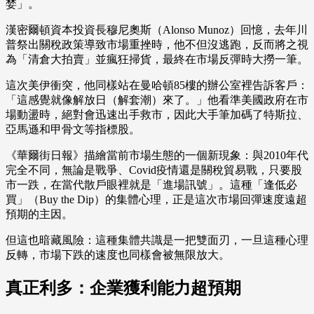
婪」。
漢密爾頓資本投資長穆尼奧斯（Alonso Munoz）回憶，去年川
普祭出關稅政策導致市場重挫時，他不但沒逃跑，反而將之視
為「清倉大拍賣」並瘋狂掃貨，最終在市場反彈時大撈一筆。
這次美伊衝突，他同樣站在曼哈頓85樓的辦公室裡告訴客戶：
「這感覺就像解放日（解套潮）來了。」他看準美國政府在市
場動盪時，絕對會迅速出手救市，因此大手筆加碼了特斯拉、
亞馬遜和甲骨文等指標股。
《華爾街日報》描繪當前市場生態的一個新現象：與2010年代
完全不同，無論是戰爭、Covid疫情還是關稅貿易戰，只要股
市一跌，在當代散戶眼裡就是「進場訊號」。這種「逢低必
買」（Buy the Dip）的集體心理，正是這次市場回彈速度遠超
預期的主因。
但這也暗藏風險：這種集體共識是一把雙面刃，一旦這種心理
反轉，市場下跌的速度也同樣會被無限放大。
真正利多：企業獲利能力超預期