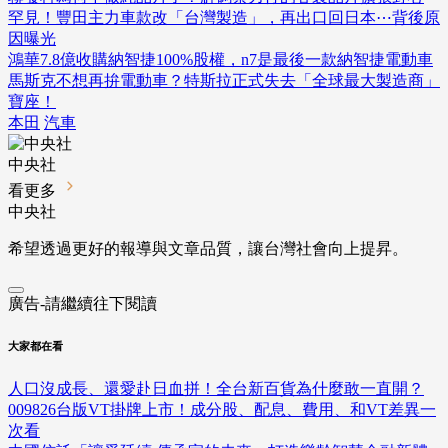
罕見！豐田主力車款改「台灣製造」，再出口回日本⋯背後原
因曝光
鴻華7.8億收購納智捷100%股權，n7是最後一款納智捷電動車
馬斯克不想再拚電動車？特斯拉正式失去「全球最大製造商」
寶座！
本田
汽車
中央社
看更多
中央社
希望透過更好的報導與文章品質，讓台灣社會向上提昇。
廣告-請繼續往下閱讀
大家都在看
人口沒成長、還愛赴日血拼！全台新百貨為什麼敢一直開？
009826台版VT掛牌上市！成分股、配息、費用、和VT差異一
次看