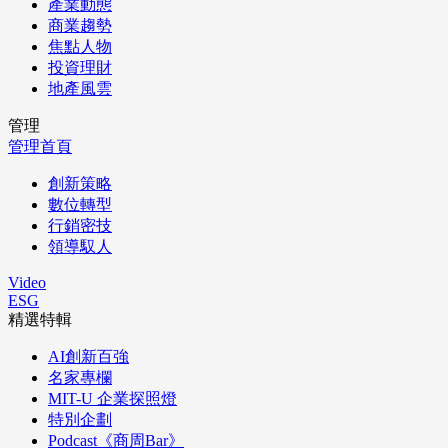
產業動態
商業趨勢
焦點人物
投資理財
地產風雲
管理
管理首頁
創新策略
數位轉型
行銷密技
領導馭人
Video
ESG
精選特輯
AI創新百強
名家專欄
MIT-U 企業探照燈
特別企劃
Podcast《商周Bar》