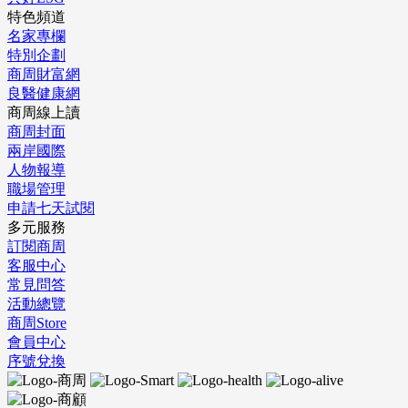
特色頻道
名家專欄
特別企劃
商周財富網
良醫健康網
商周線上讀
商周封面
兩岸國際
人物報導
職場管理
申請七天試閱
多元服務
訂閱商周
客服中心
常見問答
活動總覽
商周Store
會員中心
序號兌換