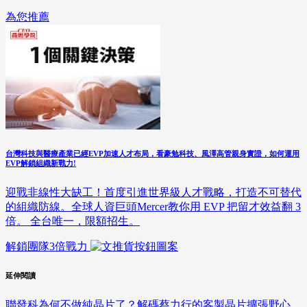
為您推薦
台灣科技與醫療產業已經EVP加速人才布局，看豪勉科技、風澤高管親身實證，如何運用
EVP解鎖組織新戰力!
迎戰非線性大缺工！首度引進世界級人才戰略，打造不可替代
的組織防線。全球人資巨頭Mercer教你用 EVP 把留才效益翻 3
倍。 全台唯一，限額招生。
解鎖團隊3倍戰力
延伸閱讀
聯發科為何不做純晶片了？解碼蔡力行的客製晶片擴張野心