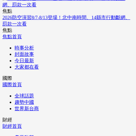
焦點
2026防空演習8/7-8/13登場！北中南時間、14縣市行動斷網、
罰款一次看
焦點
焦點首頁
時事分析
封面故事
今日最新
大家都在看
國際
國際首頁
全球話題
趨勢中國
世界新台商
財經
財經首頁