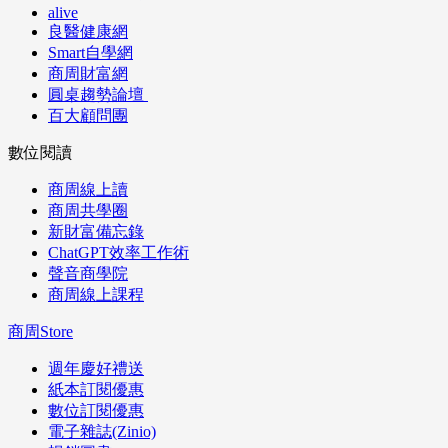
alive
良醫健康網
Smart自學網
商周財富網
圓桌趨勢論壇
百大顧問團
數位閱讀
商周線上讀
商周共學圈
新財富備忘錄
ChatGPT效率工作術
聲音商學院
商周線上課程
商周Store
週年慶好禮送
紙本訂閱優惠
數位訂閱優惠
電子雜誌(Zinio)