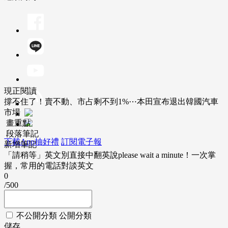
現正閱讀
撐不住了！賣不動、市占剩不到1%⋯本田宣布退出韓國汽車
市場
畫重點
段落筆記
下載App抽好禮
訂閱電子報
新增筆記
「請稍等」英文別直接中翻英說please wait a minute！一次掌
握，常用的電話對談英文
0
/500
不公開分類
公開分類
儲存