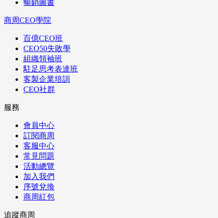
暢銷圖書
商周CEO學院
百億CEO班
CEO50失敗學
組織領袖班
駐足思考表達班
客製企業培訓
CEO社群
服務
會員中心
訂閱商周
客服中心
常見問題
活動總覽
加入我們
序號兌換
商周紅包
追蹤商周