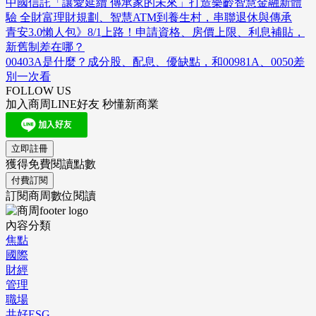
中國信託「讓愛延續 傳承家的未來」打造樂齡智慧金融新體
驗 全財富理財規劃、智慧ATM到養生村，串聯退休與傳承
青安3.0懶人包》8/1上路！申請資格、房價上限、利息補貼，
新舊制差在哪？
00403A是什麼？成分股、配息、優缺點，和00981A、0050差
別一次看
FOLLOW US
加入商周LINE好友 秒懂新商業
立即註冊
獲得免費閱讀點數
付費訂閱
訂閱商周數位閱讀
內容分類
焦點
國際
財經
管理
職場
共好ESG