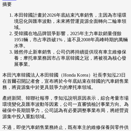
摘要
本田韓國計畫於2026年底結束汽車銷售，主因為市場環
境惡化與匯率波動，未來將營運資源全面轉向二輪車領
域。
受韓國在地品牌競爭影響，2025年主力車款銷量僅餘
1951輛，市占率跌破1%，遠不及2008年高峰時期的萬輛
水準。
雖然停止新車銷售，公司仍將持續提供現有車主維修保
養；摩托車業務因市占率居韓國之冠，將被視為核心發
展事業。
本田汽車韓國法人本田韓國（Honda Korea）社長李知泓23日
在首爾召開記者會，宣布將於今年底結束在韓國的汽車銷售業
務，將資源集中於更具競爭力的摩托車領域。
產經新聞、韓聯社報導，李知泓說明原因表示，綜合考量市場
環境變化及匯率波動等因素，公司一直審慎檢討事業方向。為
確保中長期競爭力，公司認為有必要調整事業布局，將經營資
源集中投入重點領域。
不過，即使汽車銷售業務終止，既有車主的維修保養與零件供