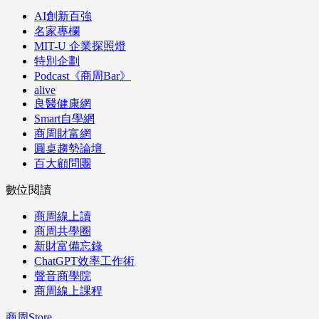
AI創新百強
名家專欄
MIT-U 企業探照燈
特別企劃
Podcast《商周Bar》
alive
良醫健康網
Smart自學網
商周財富網
圓桌趨勢論壇
百大顧問團
數位閱讀
商周線上讀
商周共學圈
新財富備忘錄
ChatGPT效率工作術
聲音商學院
商周線上課程
商周Store