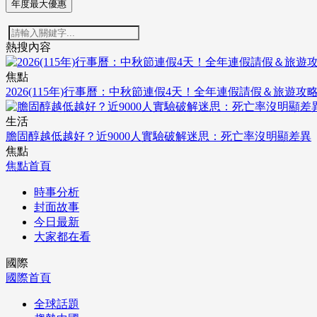
年度最大優惠
熱搜內容
焦點
2026(115年)行事曆：中秋節連假4天！全年連假請假＆旅遊攻
生活
膽固醇越低越好？近9000人實驗破解迷思：死亡率沒明顯差異
焦點
焦點首頁
時事分析
封面故事
今日最新
大家都在看
國際
國際首頁
全球話題