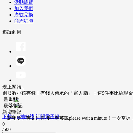
活動總覽
加入我們
序號兌換
商周紅包
追蹤商周
現正閱讀
別只教小孩存錢！有錢人傳承的「富人腦」：這5件事比給現
畫重點
段落筆記
新增筆記
下載App抽好禮
訂閱電子報
「請稍等」英文別直接中翻英說please wait a minute！一
0
/500