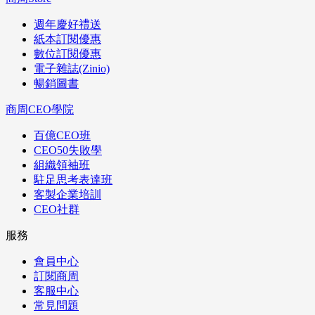
週年慶好禮送
紙本訂閱優惠
數位訂閱優惠
電子雜誌(Zinio)
暢銷圖書
商周CEO學院
百億CEO班
CEO50失敗學
組織領袖班
駐足思考表達班
客製企業培訓
CEO社群
服務
會員中心
訂閱商周
客服中心
常見問題