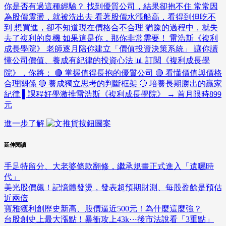
你是否有過這種經驗？ 找到優質公司，結果卻抱不住 常常因
為股價震盪，就被洗出去 看著股價水漲船高，看得到但吃不
到 想買進，卻不知道現在價格合不合理 猶豫的過程中，就失
去了複利的良機 如果這是你，那你非常需要！ 雷浩斯《複利
成長學院》 老師逐月陪你建立「價值投資決策系統」 讓你讀
懂公司價值、養成有紀律的投資心法 📊 訂閱《複利成長學
院》，你將： 🔴 掌握值得長抱的優質公司 🔴 看懂價值與價格
合理關係 🔴 養成獨立思考的判斷框架 🔴 培養長期勝出的贏家
紀律 ▌課程好學激推雷浩斯《複利成長學院》 → 首月限時899
元
進一步了解
延伸閱讀
手足特留分、大老婆條款翻修，繼承規畫正式進入「遺囑時
代」
美光股價飆！記憶體發燙，發表超預期財測、每股盈餘是預估
近兩倍
寶雅獲利創歷史新高、股價逼近500元！為什麼這麼強？
台股創史上最大漲點！暴衝攻上43k⋯後市法說看「3重點」