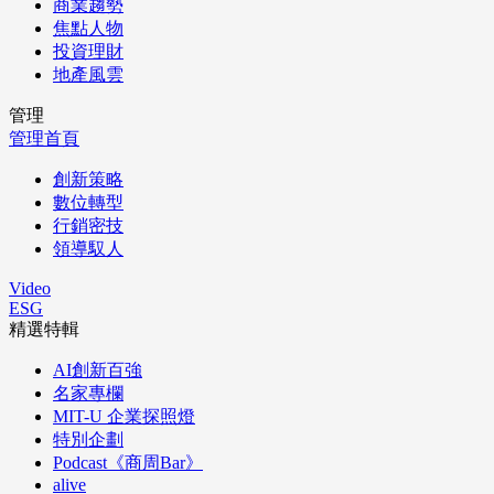
商業趨勢
焦點人物
投資理財
地產風雲
管理
管理首頁
創新策略
數位轉型
行銷密技
領導馭人
Video
ESG
精選特輯
AI創新百強
名家專欄
MIT-U 企業探照燈
特別企劃
Podcast《商周Bar》
alive