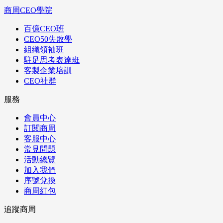
商周CEO學院
百億CEO班
CEO50失敗學
組織領袖班
駐足思考表達班
客製企業培訓
CEO社群
服務
會員中心
訂閱商周
客服中心
常見問題
活動總覽
加入我們
序號兌換
商周紅包
追蹤商周