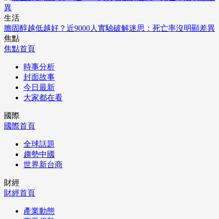
生活
膽固醇越低越好？近9000人實驗破解迷思：死亡率沒明顯差異
焦點
焦點首頁
時事分析
封面故事
今日最新
大家都在看
國際
國際首頁
全球話題
趨勢中國
世界新台商
財經
財經首頁
產業動態