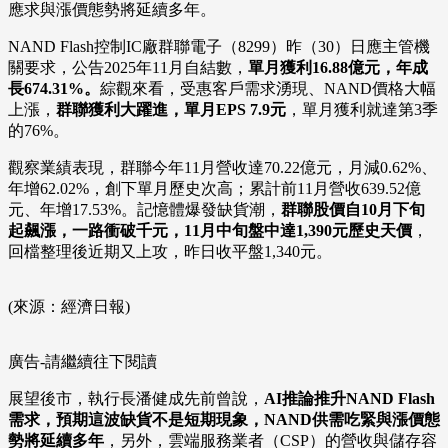
應求與漲價態勢將延續多年。
NAND Flash控制IC廠群聯電子（8299）昨（30）日應主管機
關要求，公告2025年11月自結數，
單月獲利16.88億元，年成
長674.31%。
綜觀來看，受惠客戶需求湧現、NAND價格大幅
上漲，
群聯獲利大躍進，單月EPS 7.9元
，單月獲利就達第3季
的76%。
觀察業績表現，群聯今年11月營收達70.22億元，月減0.62%、
年增62.02%，創下單月歷史次高；累計前11月營收639.52億
元、年增17.53%。記憶體爆發缺貨潮，
群聯股價自10月下旬
起飆漲，一路衝破千元，11月中旬盤中達1,390元歷史天價
，
回檔整理後近期又上攻，昨日收平盤1,340元。
(來源：經濟日報)
廣告-請繼續往下閱讀
展望後市，執行長潘健成先前曾說，
AI推論推升NAND Flash
需求，預期這波缺貨不是短期現象，NAND供需吃緊與漲價態
勢將延續多年
，另外，雲端服務業者（CSP）的營收與儲存容