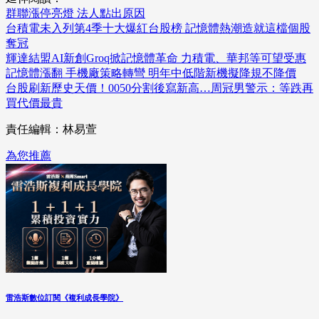
群聯漲停亮燈 法人點出原因
台積電未入列第4季十大爆紅台股榜 記憶體熱潮造就這檔個股
奪冠
輝達結盟AI新創Groq掀記憶體革命 力積電、華邦等可望受惠
記憶體漲翻 手機廠策略轉彎 明年中低階新機擬降規不降價
台股刷新歷史天價！0050分割後寫新高…周冠男警示：等跌再
買代價最貴
責任編輯：林易萱
為您推薦
雷浩斯數位訂閱《複利成長學院》