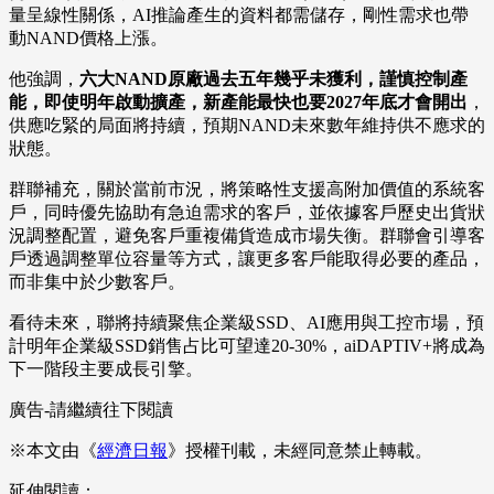
量呈線性關係，AI推論產生的資料都需儲存，剛性需求也帶
動NAND價格上漲。
他強調，
六大NAND原廠過去五年幾乎未獲利，謹慎控制產
能，即使明年啟動擴產，新產能最快也要2027年底才會開出
，
供應吃緊的局面將持續，預期NAND未來數年維持供不應求的
狀態。
群聯補充，關於當前市況，將策略性支援高附加價值的系統客
戶，同時優先協助有急迫需求的客戶，並依據客戶歷史出貨狀
況調整配置，避免客戶重複備貨造成市場失衡。群聯會引導客
戶透過調整單位容量等方式，讓更多客戶能取得必要的產品，
而非集中於少數客戶。
看待未來，聯將持續聚焦企業級SSD、AI應用與工控市場，預
計明年企業級SSD銷售占比可望達20-30%，aiDAPTIV+將成為
下一階段主要成長引擎。
廣告-請繼續往下閱讀
※本文由《
經濟日報
》授權刊載，未經同意禁止轉載。
延伸閱讀：