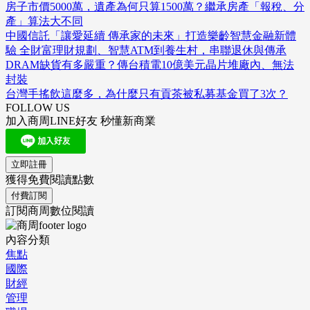
房子市價5000萬，遺產為何只算1500萬？繼承房產「報稅、分
產」算法大不同
中國信託「讓愛延續 傳承家的未來」打造樂齡智慧金融新體
驗 全財富理財規劃、智慧ATM到養生村，串聯退休與傳承
DRAM缺貨有多嚴重？傳台積電10億美元晶片堆廠內、無法
封裝
台灣手搖飲這麼多，為什麼只有貢茶被私募基金買了3次？
FOLLOW US
加入商周LINE好友 秒懂新商業
立即註冊
獲得免費閱讀點數
付費訂閱
訂閱商周數位閱讀
內容分類
焦點
國際
財經
管理