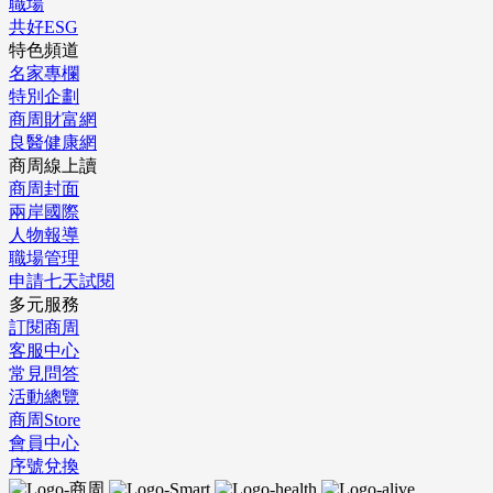
職場
共好ESG
特色頻道
名家專欄
特別企劃
商周財富網
良醫健康網
商周線上讀
商周封面
兩岸國際
人物報導
職場管理
申請七天試閱
多元服務
訂閱商周
客服中心
常見問答
活動總覽
商周Store
會員中心
序號兌換