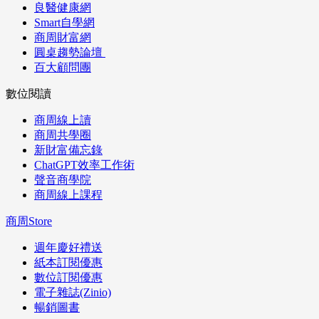
良醫健康網
Smart自學網
商周財富網
圓桌趨勢論壇
百大顧問團
數位閱讀
商周線上讀
商周共學圈
新財富備忘錄
ChatGPT效率工作術
聲音商學院
商周線上課程
商周Store
週年慶好禮送
紙本訂閱優惠
數位訂閱優惠
電子雜誌(Zinio)
暢銷圖書