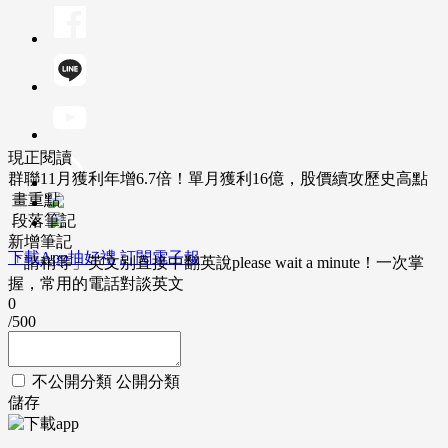
現正閱讀
群聯11月獲利年增6.7倍！單月獲利16億，股價續攻歷史高點
畫重點
段落筆記
新增筆記
下載App抽好禮
訂閱電子報
「請稍等」英文別直接中翻英說please wait a minute！一次掌
握，常用的電話對談英文
0
/500
不公開分類
公開分類
儲存