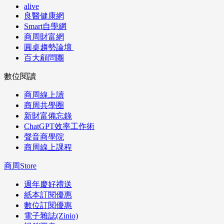
alive
良醫健康網
Smart自學網
商周財富網
圓桌趨勢論壇
百大顧問團
數位閱讀
商周線上讀
商周共學圈
新財富備忘錄
ChatGPT效率工作術
聲音商學院
商周線上課程
商周Store
週年慶好禮送
紙本訂閱優惠
數位訂閱優惠
電子雜誌(Zinio)