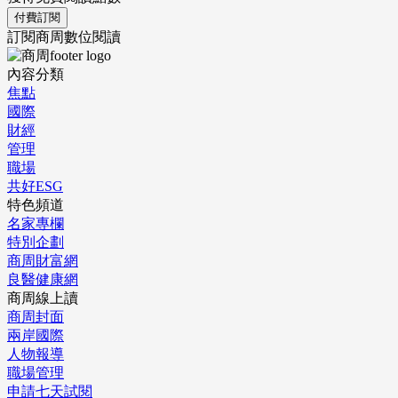
付費訂閱
訂閱商周數位閱讀
內容分類
焦點
國際
財經
管理
職場
共好ESG
特色頻道
名家專欄
特別企劃
商周財富網
良醫健康網
商周線上讀
商周封面
兩岸國際
人物報導
職場管理
申請七天試閱