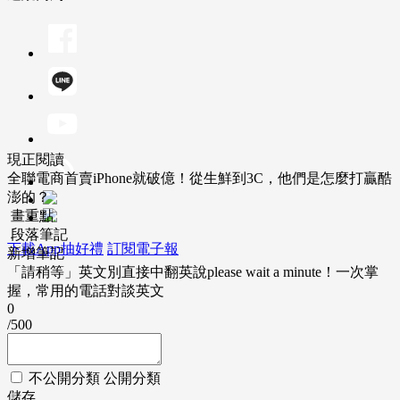
現正閱讀
全聯電商首賣iPhone就破億！從生鮮到3C，他們是怎麼打贏酷
澎的？
畫重點
段落筆記
下載App抽好禮
訂閱電子報
新增筆記
「請稍等」英文別直接中翻英說please wait a minute！一次掌
握，常用的電話對談英文
0
/500
不公開分類
公開分類
儲存