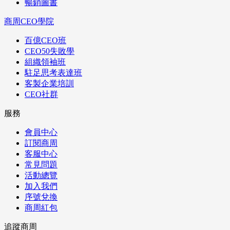
暢銷圖書
商周CEO學院
百億CEO班
CEO50失敗學
組織領袖班
駐足思考表達班
客製企業培訓
CEO社群
服務
會員中心
訂閱商周
客服中心
常見問題
活動總覽
加入我們
序號兌換
商周紅包
追蹤商周