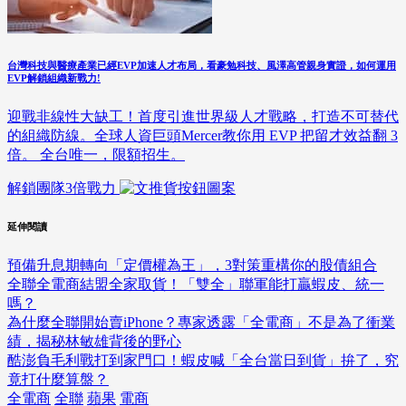
台灣科技與醫療產業已經EVP加速人才布局，看豪勉科技、風澤高管親身實證，如何運用
EVP解鎖組織新戰力!
迎戰非線性大缺工！首度引進世界級人才戰略，打造不可替代
的組織防線。全球人資巨頭Mercer教你用 EVP 把留才效益翻 3
倍。 全台唯一，限額招生。
解鎖團隊3倍戰力
延伸閱讀
預備升息期轉向「定價權為王」，3對策重構你的股債組合
全聯全電商結盟全家取貨！「雙全」聯軍能打贏蝦皮、統一
嗎？
為什麼全聯開始賣iPhone？專家透露「全電商」不是為了衝業
績，揭秘林敏雄背後的野心
酷澎負毛利戰打到家門口！蝦皮喊「全台當日到貨」拚了，究
竟打什麼算盤？
全電商
全聯
蘋果
電商