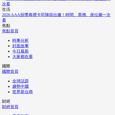
生活
2026 AAA頒獎典禮卡司陣容出爐！時間、票價、座位圖一次
看
焦點
焦點首頁
時事分析
封面故事
今日最新
大家都在看
國際
國際首頁
全球話題
趨勢中國
世界新台商
財經
財經首頁