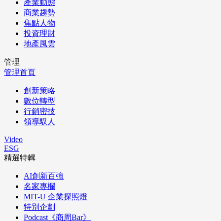
產業動態
商業趨勢
焦點人物
投資理財
地產風雲
管理
管理首頁
創新策略
數位轉型
行銷密技
領導馭人
Video
ESG
精選特輯
AI創新百強
名家專欄
MIT-U 企業探照燈
特別企劃
Podcast《商周Bar》