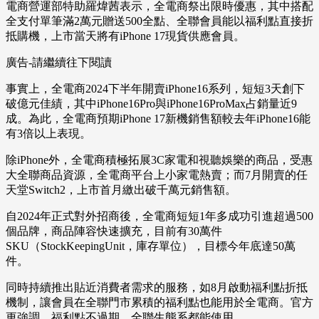
電商營運部特助羅煒茜表示，全電商祭出限時優惠，其中搭配
全支付單筆滿2萬元贈送500全點、全聯會員能以福利點直接折
抵購機，上市當天將有iPhone 17現貨供應會員。
廣告-請繼續往下閱讀
事實上，全電商2024下半年開賣iPhone16系列，短短3天創下
破億元佳績，其中iPhone16Pro與iPhone16ProMax占銷量近9
成。為此，全電商預期iPhone 17新機銷售額較去年iPhone16能
有3倍以上表現。
除iPhone外，全電商積極拓展3C家電和視聽娛樂的商品，受惠
大全聯商品資源，全電商平台上小家電熱賣；而7月開賣的任
天堂Switch2，上市首月繳出破千萬元銷售額。
自2024年正式對外招商後，全電商短短1年多成功引進超過500
個品牌，商品陣容快速擴充，目前有30萬件
SKU（StockKeepingUnit，庫存單位），目標今年底達50萬
件。
同時持續推出貼近消費者需求的服務，如8月啟動福利點折抵
機制，讓會員在全聯門市累積的福利點也能用於全電商。官方
更強調，福利點不過期，全聯生態系都能使用。