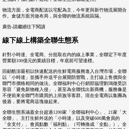
物流方面，全電商配送以宅配為主，今年更與新竹物流展開合
作。倉儲方面另做布局，與全聯的物流系統區隔。
廣告-請繼續往下閱讀
線下線上構築全聯生態系
針對小時達、全電商、分批取在內的線上事業，全聯定下年度
營業額100億元的業績目標，年底前可望達標。
回顧酷澎最初以快速配送的生鮮電商服務進入台灣市場，全聯
以「小時達」並攜手外送平台展開防禦戰，主打線上售價與全
聯門市價格相同的做法。全聯福利中心行銷部協理劉鴻徵受訪
形容「避免新物種入侵」，甚至為全聯找出新商機，服務像是
不便前來全聯門市購買的上班族等客群。現在全電商以集團為
後盾，要將電商這塊做起來。
全聯生態系涵蓋全台超過1200家「全聯福利中心」、21家「大
全聯」、主打生鮮外送的「小時達」以及突破600萬會員的
「全支付」、會員點數「福利點」（可轉換成「全點」）。全