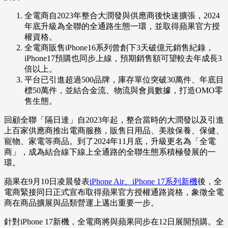
全電商自2023年整合大潤發與供應商後快速擴張，2024
年底升級為全聯的全通路生態一環，並取得蘋果官方授
權資格。
全電商販售iPhone16系列曾創下3天破億元銷售紀錄，
iPhone17預購也同步上線，預期銷售額可望較去年成長3
倍以上。
平台已引進超過500品牌，庫存單位突破30萬件、年底目
標50萬件，並結合金流、物流與會員數據，打造OMO零
售生態。
回顧全聯「隔日達」自2023年起，整合當時的大潤發以及引進
上百家供應商推出電商服務，販售日用品、美妝保養、保健、
寵物、家電等商品。到了2024年11月底，升級更名為「全電
商」，成為結合線下線上全通路的全聯生態系積極發展的一
環。
蘋果在9月10日凌晨發表
iPhone Air、iPhone 17系列新機
後，全
電商緊接同日正式宣布取得蘋果官方授權通路資格，象徵全電
商在商品擴展與品類營運上邁出重要一步。
針對iPhone 17新機，全電商將與蘋果同步在12日展開預購。全