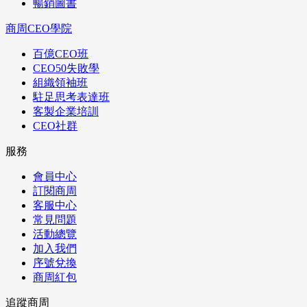
暢銷圖書
商周CEO學院
百億CEO班
CEO50失敗學
組織領袖班
駐足思考表達班
客製企業培訓
CEO社群
服務
會員中心
訂閱商周
客服中心
常見問題
活動總覽
加入我們
序號兌換
商周紅包
追蹤商周