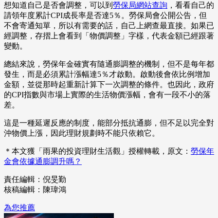
想知道自己是否會調整，可以到
勞保局網站查詢
，看看自己的
請領年度累計CPI成長率是否達5％。勞保局會公開公告，但
不會寄通知單，所以有需要的話，自己上網查最直接。如果已
經調整，存摺上會看到「物價調整」字樣，代表金額已經跟著
變動。
總結來說，勞保年金確實有隨通膨調整的機制，但不是每年都
發生，而是必須累計漲幅達5％才啟動。啟動後會依比例增加
金額，並從那時起重新計算下一次調整的條件。也因此，政府
的CPI指數與市場上實際的生活物價漲幅，會有一段不小的落
差。
這是一種延遲反應的制度，能部分抵抗通膨，但不足以完全對
沖物價上漲，因此理財規劃時不能只依賴它。
＊本文獲「雨果的投資理財生活觀」授權轉載，原文：
勞保年
金會依據通膨調升嗎？
責任編輯：倪旻勤
核稿編輯：陳瑋鴻
為您推薦