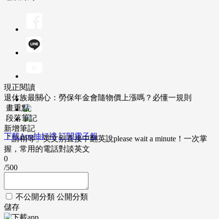
現正閱讀
退休族最關心：勞保年金會隨物價上漲嗎？必懂一規則
畫重點
段落筆記
新增筆記
下載App抽好禮
訂閱電子報
「請稍等」英文別直接中翻英說please wait a minute！一次掌
握，常用的電話對談英文
0
/500
不公開分類
公開分類
儲存