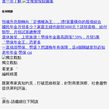
進一步了解
延伸閱讀
預備升息期轉向「定價權為王」，3對策重構你的股債組合
國民年金月領多少？家庭主婦也能領5000元？請領資格、給付
類型、月領試算總整理
退休族笑、上班族淚！勞保年金最高調漲7.59%，月領5萬
「勞保年金王」恐更多
一直搞混勞保、勞退？想讓晚年有保障，這4個關鍵差別必知
老年年金
勞保
cpi
獨立觀點
看更多
編輯精選
匯聚專家真知灼見，打破思維框架，針對商業洞察、社會趨勢
提供犀利評論。
廣告-請繼續往下閱讀