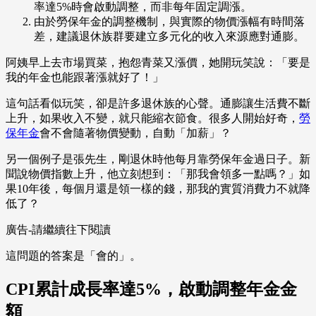
率達5%時會啟動調整，而非每年固定調漲。
由於勞保年金的調整機制，與實際的物價漲幅有時間落
差，建議退休族群要建立多元化的收入來源應對通膨。
阿姨早上去市場買菜，抱怨青菜又漲價，她開玩笑說：「要是
我的年金也能跟著漲就好了！」
這句話看似玩笑，卻是許多退休族的心聲。通膨讓生活費不斷
上升，如果收入不變，就只能縮衣節食。很多人開始好奇，
勞
保年金
會不會隨著物價變動，自動「加薪」？
另一個例子是張先生，剛退休時他每月靠勞保年金過日子。新
聞說物價指數上升，他立刻想到：「那我會領多一點嗎？」如
果10年後，每個月還是領一樣的錢，那我的實質消費力不就降
低了？
廣告-請繼續往下閱讀
這問題的答案是「會的」。
CPI累計成長率達5%，啟動調整年金金
額