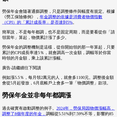
勞保年金會隨著通膨調整，只是調整條件與幅度有規定。根據
《勞工保險條例》，
年金調整的依據是消費者物價指數
（CPI）的「累計成長率」是否達到5%
。
簡單說，不是每年都調，也不是固定周期，而是要看從你「請
領當年」算起，物價累計漲了多少。
勞保年金的調整機制是這樣，從你開始領的那一年算起，只要
累計的CPI成長率達5％，就會調高一次金額，調幅等於你當
時領的月金額，乘上該累計漲幅。
廣告-請繼續往下閱讀
例如漲5.5％，每月領2萬元的人，就會多1100元。調整後金額
會從5月起發放，6月底帳戶上會多一筆「物價調整」款項。
勞保年金並非每年都調漲
過去確實有啟動調整的例子。
2024年，勞保局因物價漲幅高，
調整了8個年度的年金，
調幅從5.51%到7.59%不等，影響約85