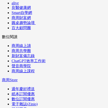
alive
良醫健康網
Smart自學網
商周財富網
圓桌趨勢論壇
百大顧問團
數位閱讀
商周線上讀
商周共學圈
新財富備忘錄
ChatGPT效率工作術
聲音商學院
商周線上課程
商周Store
週年慶好禮送
紙本訂閱優惠
數位訂閱優惠
電子雜誌(Zinio)