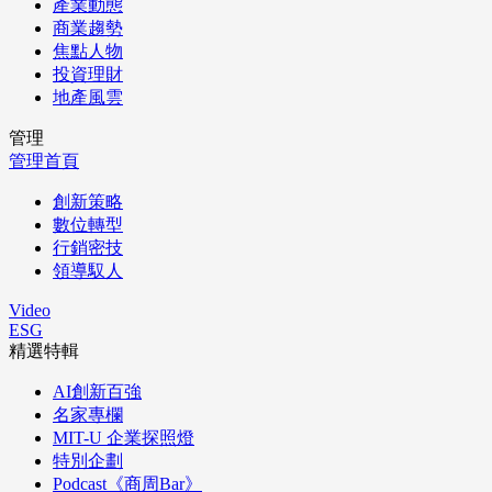
產業動態
商業趨勢
焦點人物
投資理財
地產風雲
管理
管理首頁
創新策略
數位轉型
行銷密技
領導馭人
Video
ESG
精選特輯
AI創新百強
名家專欄
MIT-U 企業探照燈
特別企劃
Podcast《商周Bar》