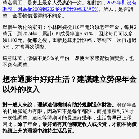
萬名勞工，是史上最多人受惠的一次。相對的，
2025年則沒有
調整，因為從2009到2024的累計漲幅未達5%
。所以，是否調
整，全看物價漲得夠不夠多。
舉個生活化的案例：小林阿姨從110年開始領老年年金，每月2
萬元。到2024年，累計CPI成長率達5.51％，因此每月可以多
領1102元。從那之後，重新起算累計漲幅，等到下一次再超過
5％，才會再次調整。
這意味著，漲幅不足5％的年份，即使大家感覺物價變貴，也
不會有調整。
想在通膨中好好生活？建議建立勞保年金
以外的收入
對一般人來說，理解這個機制有助於規劃退休財務。
勞保年金
的抗通膨能力有限，因為它不是每年都漲，而是累積到5％才
一次性調整。這段等待期可能長達好幾年，生活費早已上漲。
因此
，除了年金，最好還有其他穩定收入或投資，才能在物價
持續上升的環境中維持生活品質。