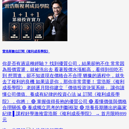
雷浩斯數位訂閱《複利成長學院》
你是否有過這種經驗？ 找到優質公司，結果卻抱不住 常常因
為股價震盪，就被洗出去 看著股價水漲船高，看得到但吃不
到 想買進，卻不知道現在價格合不合理 猶豫的過程中，就失
去了複利的良機 如果這是你，那你非常需要！ 雷浩斯《複利
成長學院》 老師逐月陪你建立「價值投資決策系統」 讓你讀
懂公司價值、養成有紀律的投資心法 📊 訂閱《複利成長學
院》，你將： 🔴 掌握值得長抱的優質公司 🔴 看懂價值與價格
合理關係 🔴 養成獨立思考的判斷框架 🔴 培養長期勝出的贏家
紀律 ▌課程好學激推雷浩斯《複利成長學院》 → 首月限時899
元