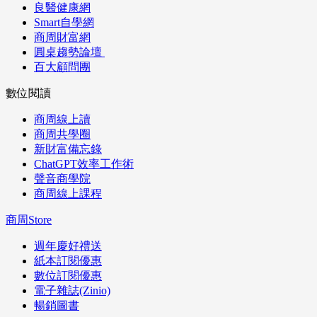
良醫健康網
Smart自學網
商周財富網
圓桌趨勢論壇
百大顧問團
數位閱讀
商周線上讀
商周共學圈
新財富備忘錄
ChatGPT效率工作術
聲音商學院
商周線上課程
商周Store
週年慶好禮送
紙本訂閱優惠
數位訂閱優惠
電子雜誌(Zinio)
暢銷圖書