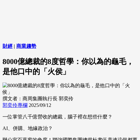
財經
|
商業趨勢
8000億總裁的8度哲學：你以為的龜毛，
是他口中的「火侯」
撰文者：商周集團執行長 郭奕伶
郭奕伶專欄
2025/09/12
一位掌管八千億營收的總裁，腦子裡在想些什麼？
AI、併購、地緣政治？
辦公室百葉窗的角度！聯強國際集團總裁杜書伍竟連這個都要