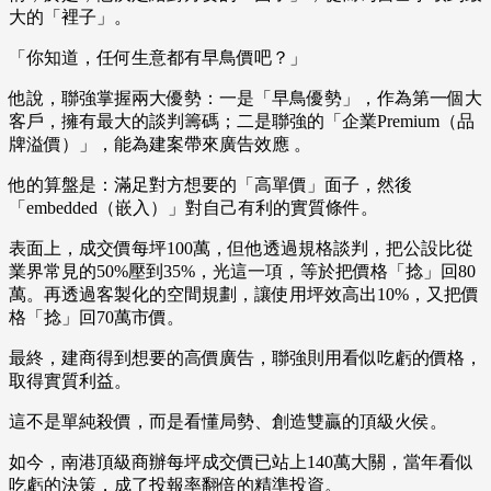
大的「裡子」。
「你知道，任何生意都有早鳥價吧？」
他說，聯強掌握兩大優勢：一是「早鳥優勢」，作為第一個大
客戶，擁有最大的談判籌碼；二是聯強的「企業Premium（品
牌溢價）」，能為建案帶來廣告效應 。
他的算盤是：滿足對方想要的「高單價」面子，然後
「embedded（嵌入）」對自己有利的實質條件。
表面上，成交價每坪100萬，但他透過規格談判，把公設比從
業界常見的50%壓到35%，光這一項，等於把價格「捻」回80
萬。再透過客製化的空間規劃，讓使用坪效高出10%，又把價
格「捻」回70萬市價。
最終，建商得到想要的高價廣告，聯強則用看似吃虧的價格，
取得實質利益。
這不是單純殺價，而是看懂局勢、創造雙贏的頂級火侯。
如今，南港頂級商辦每坪成交價已站上140萬大關，當年看似
吃虧的決策，成了投報率翻倍的精準投資。