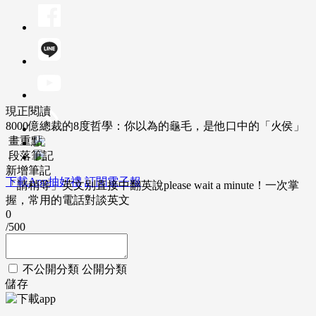
現正閱讀
8000億總裁的8度哲學：你以為的龜毛，是他口中的「火侯」
畫重點
段落筆記
新增筆記
下載App抽好禮
訂閱電子報
「請稍等」英文別直接中翻英說please wait a minute！一次掌
握，常用的電話對談英文
0
/500
不公開分類
公開分類
儲存