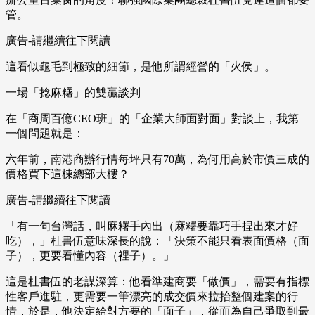
管。
廣告-請繼續往下閱讀
這看似龜毛到極致的細節，是他所謂經營的「火侯」。
一場「捻麻糬」的雙贏談判
在「商周百億CEO班」的「企業大師面對面」對談上，我第
一個問題就是：
六年前，南港商辦行情每坪只有70萬，為何用高於市價三成的
價格買下這棟總部大樓？
廣告-請繼續往下閱讀
「有一句台灣話，叫麻糬手內出（麻糬要靠巧手捏出來才好
吃），」杜書伍意味深長的說：「決策不能只看表面價格（面
子），更要看懂內容（裡子）。」
這是杜書伍的老謀深算：他看準建商要「做價」，需要有指標
性客戶進駐，更需要一筆漂亮的成交價來拉抬整個建案的行
情，於是，他決定給對方要的「面子」，從而為自己爭取到最