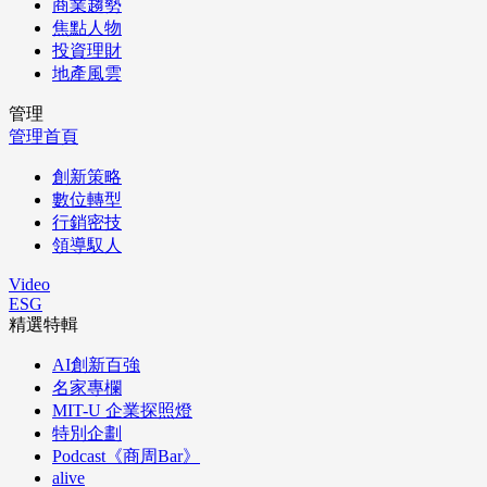
商業趨勢
焦點人物
投資理財
地產風雲
管理
管理首頁
創新策略
數位轉型
行銷密技
領導馭人
Video
ESG
精選特輯
AI創新百強
名家專欄
MIT-U 企業探照燈
特別企劃
Podcast《商周Bar》
alive