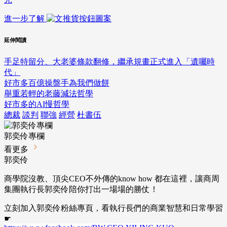
進一步了解
延伸閱讀
手足特留分、大老婆條款翻修，繼承規畫正式進入「遺囑時
代」
好市多百億操盤手為我們做餅
舉重若輕的老藤減法哲學
好市多的AI慢哲學
總裁
談判
聯強
經營
杜書伍
郭奕伶專欄
看更多
郭奕伶
商學院沒教、頂尖CEO不外傳的know how 都在這裡，讓商周
集團執行長郭奕伶陪你打出一場場的勝仗！
立刻加入郭奕伶粉絲專頁，看執行長們的商業智慧和日常學習
☛