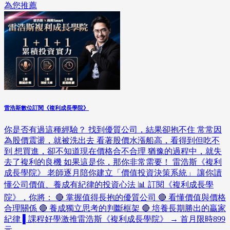
為您推薦
雷浩斯數位訂閱《複利成長學院》
你是否有過這種經驗？ 找到優質公司，結果卻抱不住 常常因
為股價震盪，就被洗出去 看著股價水漲船高，看得到但吃不
到 想買進，卻不知道現在價格合不合理 猶豫的過程中，就失
去了複利的良機 如果這是你，那你非常需要！ 雷浩斯《複利
成長學院》 老師逐月陪你建立「價值投資決策系統」 讓你讀
懂公司價值、養成有紀律的投資心法 📊 訂閱《複利成長學
院》，你將： 🔴 掌握值得長抱的優質公司 🔴 看懂價值與價格
合理關係 🔴 養成獨立思考的判斷框架 🔴 培養長期勝出的贏家
紀律 ▌課程好學激推雷浩斯《複利成長學院》 → 首月限時899
元