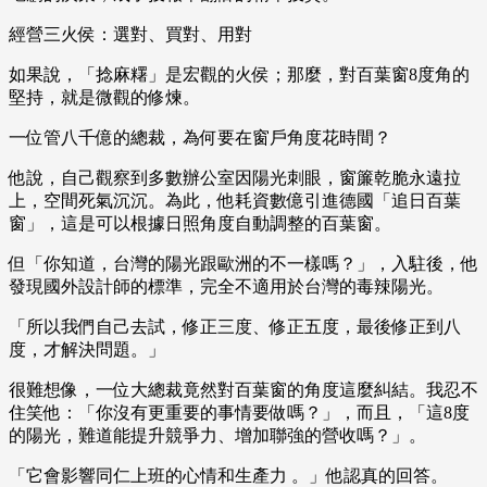
經營三火侯：選對、買對、用對
如果說，「捻麻糬」是宏觀的火侯；那麼，對百葉窗8度角的
堅持，就是微觀的修煉。
一位管八千億的總裁，為何要在窗戶角度花時間？
他說，自己觀察到多數辦公室因陽光刺眼，窗簾乾脆永遠拉
上，空間死氣沉沉。為此，他耗資數億引進德國「追日百葉
窗」，這是可以根據日照角度自動調整的百葉窗。
但「你知道，台灣的陽光跟歐洲的不一樣嗎？」，入駐後，他
發現國外設計師的標準，完全不適用於台灣的毒辣陽光。
「所以我們自己去試，修正三度、修正五度，最後修正到八
度，才解決問題。」
很難想像，一位大總裁竟然對百葉窗的角度這麼糾結。我忍不
住笑他：「你沒有更重要的事情要做嗎？」，而且，「這8度
的陽光，難道能提升競爭力、增加聯強的營收嗎？」。
「它會影響同仁上班的心情和生產力 。」他認真的回答。