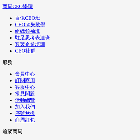
商周CEO學院
百億CEO班
CEO50失敗學
組織領袖班
駐足思考表達班
客製企業培訓
CEO社群
服務
會員中心
訂閱商周
客服中心
常見問題
活動總覽
加入我們
序號兌換
商周紅包
追蹤商周