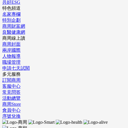
共好ESG
特色頻道
名家專欄
特別企劃
商周財富網
良醫健康網
商周線上讀
商周封面
兩岸國際
人物報導
職場管理
申請七天試閱
多元服務
訂閱商周
客服中心
常見問答
活動總覽
商周Store
會員中心
序號兌換