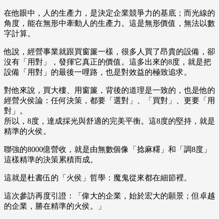
在他眼中，人的生產力，是決定企業競爭力的基底；而光線的
角度，能在無形中牽動人的生產力。這是無形價值，無法以數
字計算。
他說，經營事業就跟買窗簾一樣，很多人買了昂貴的設備，卻
沒有「用對」，發揮它真正的價值。這多出來的8度，就是把
設備「用對」的最後一哩路，也是對效益的極致追求。
對他來說，買大樓、用窗簾，背後的道理是一致的，也是他的
經營火侯論：任何決策，都要「選對」、「買對」、更要「用
對」。
所以，8度，達成採光與舒適的完美平衡。這8度的堅持，就是
精準的火侯。
聯強的8000億營收，就是由無數個像「捻麻糬」和「調8度」
這樣精準的決策累積而成。
這就是杜書伍的「火侯」哲學：魔鬼從來都在細節裡。
這次參訪再度引證：「偉大的企業，始於宏大的願景；但卓越
的企業，勝在精準的火侯。」