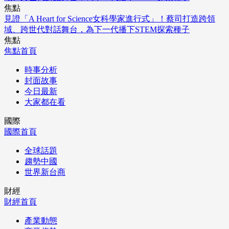
焦點
見證「A Heart for Science女科學家進行式」！蔡司打造跨領
域、跨世代對話舞台，為下一代播下STEM探索種子
焦點
焦點首頁
時事分析
封面故事
今日最新
大家都在看
國際
國際首頁
全球話題
趨勢中國
世界新台商
財經
財經首頁
產業動態