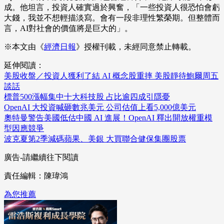
成。他坦言，投資人確實過於興奮，「一些投資人很恐怕會虧
大錢，我並不想輕描淡寫。會有一段非理性繁榮期。但整體而
言，AI對社會的價值將是巨大的」。
※本文由《
經濟日報
》授權刊載，未經同意禁止轉載。
延伸閱讀：
美股收盤／投資人獲利了結 AI 概念股重摔 美股靜待鮑爾周五
談話
標普500漲幅集中十大科技股 占比逾四成引隱憂
OpenAI 大投資喊砸數兆美元 公司估值上看5,000億美元
奧特曼警告美國低估中國 AI 進展！OpenAI 釋出開放權重模
型因應競爭
波克夏第2季減碼蘋果、美銀 大買聯合健保集團股票
廣告-請繼續往下閱讀
責任編輯：陳瑋鴻
為您推薦