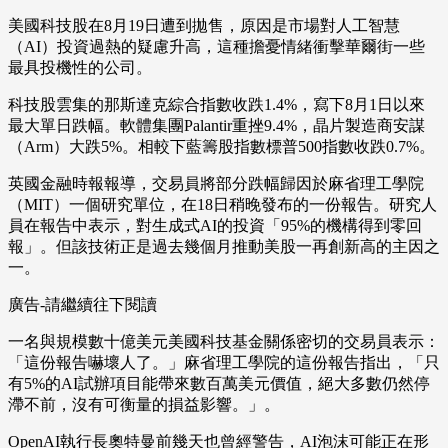
美國科技股在8月19日遭到拋售，原因是市場對人工智慧
（AI）投資過熱的疑慮升高，這種擔憂情緒衝擊華爾街一些
最具投機性的公司。
科技股雲集的那斯達克綜合指數收跌1.4%，寫下8月1日以來
最大單日跌幅。軟體集團Palantir重挫9.4%，晶片製造商安謀
（Arm）大跌5%。相較下藍籌股指數標普500指數收跌0.7%。
英國金融時報報導，交易員將部分跌幅歸因於麻省理工學院
（MIT）一個研究單位，在18日稍晚發布的一份報告。研究人
員在報告中表示，對生成式AI的投資「95%的機構得到零回
報」。但該技術正是過去幾個月推動美股一再創新高的主因之
一。
廣告-請繼續往下閱讀
一名與規模數十億美元美國科技基金關係密切的交易員表示：
「這份報告嚇壞人了。」麻省理工學院的這份報告指出，「只
有5%的AI試辦項目能帶來數百萬美元價值，絕大多數仍然停
滯不前，沒有可衡量的損益影響。」。
OpenAI執行長奧特曼前幾天也曾經警告，AI泡沫可能正在形