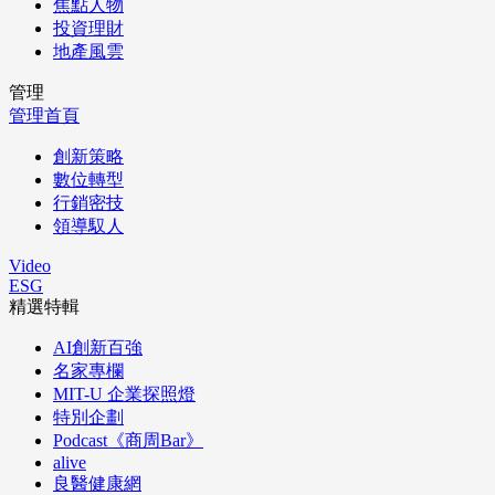
焦點人物
投資理財
地產風雲
管理
管理首頁
創新策略
數位轉型
行銷密技
領導馭人
Video
ESG
精選特輯
AI創新百強
名家專欄
MIT-U 企業探照燈
特別企劃
Podcast《商周Bar》
alive
良醫健康網