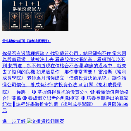
雷浩斯數位訂閱《複利成長學院》
你是否有過這種經驗？ 找到優質公司，結果卻抱不住 常常因
為股價震盪，就被洗出去 看著股價水漲船高，看得到但吃不
到 想買進，卻不知道現在價格合不合理 猶豫的過程中，就失
去了複利的良機 如果這是你，那你非常需要！ 雷浩斯《複利
成長學院》 老師逐月陪你建立「價值投資決策系統」 讓你讀
懂公司價值、養成有紀律的投資心法 📊 訂閱《複利成長學
院》，你將： 🔴 掌握值得長抱的優質公司 🔴 看懂價值與價格
合理關係 🔴 養成獨立思考的判斷框架 🔴 培養長期勝出的贏家
紀律 ▌課程好學激推雷浩斯《複利成長學院》 → 首月限時899
元
進一步了解