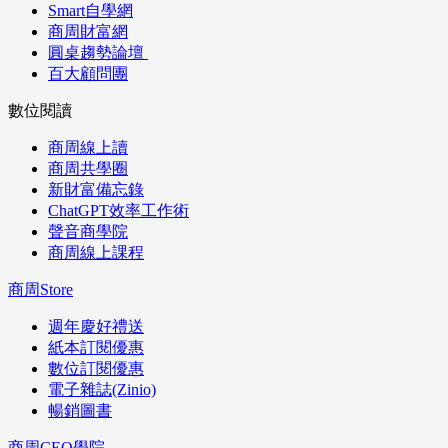
Smart自學網
商周財富網
圓桌趨勢論壇
百大顧問團
數位閱讀
商周線上讀
商周共學圈
新財富備忘錄
ChatGPT效率工作術
聲音商學院
商周線上課程
商周Store
週年慶好禮送
紙本訂閱優惠
數位訂閱優惠
電子雜誌(Zinio)
暢銷圖書
商周CEO學院