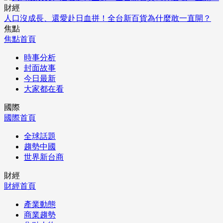
財經
人口沒成長、還愛赴日血拼！全台新百貨為什麼敢一直開？
焦點
焦點首頁
時事分析
封面故事
今日最新
大家都在看
國際
國際首頁
全球話題
趨勢中國
世界新台商
財經
財經首頁
產業動態
商業趨勢