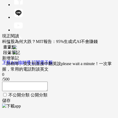
現正閱讀
科技股為何大跌？MIT報告：95%生成式AI不會賺錢
畫重點
段落筆記
新增筆記
下載App抽好禮
訂閱電子報
「請稍等」英文別直接中翻英說please wait a minute！一次掌
握，常用的電話對談英文
0
/500
不公開分類
公開分類
儲存