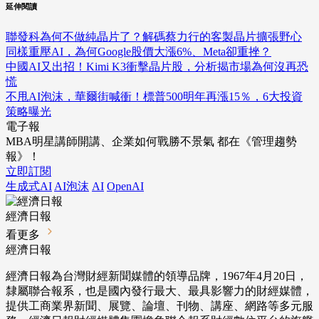
延伸閱讀
聯發科為何不做純晶片了？解碼蔡力行的客製晶片擴張野心
同樣重壓AI，為何Google股價大漲6%、Meta卻重挫？
中國AI又出招！Kimi K3衝擊晶片股，分析揭市場為何沒再恐
慌
不甩AI泡沫，華爾街喊衝！標普500明年再漲15％，6大投資
策略曝光
電子報
MBA明星講師開講、企業如何戰勝不景氣 都在《管理趨勢
報》！
立即訂閱
生成式AI
AI泡沫
AI
OpenAI
經濟日報
看更多
經濟日報
經濟日報為台灣財經新聞媒體的領導品牌，1967年4月20日，
隸屬聯合報系，也是國內發行最大、最具影響力的財經媒體，
提供工商業界新聞、展覽、論壇、刊物、講座、網路等多元服