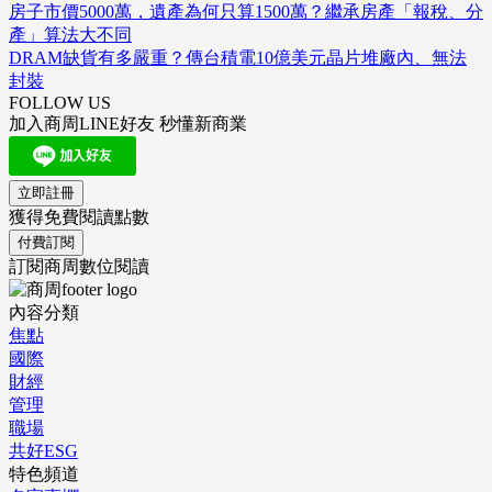
房子市價5000萬，遺產為何只算1500萬？繼承房產「報稅、分
產」算法大不同
DRAM缺貨有多嚴重？傳台積電10億美元晶片堆廠內、無法
封裝
FOLLOW US
加入商周LINE好友 秒懂新商業
立即註冊
獲得免費閱讀點數
付費訂閱
訂閱商周數位閱讀
內容分類
焦點
國際
財經
管理
職場
共好ESG
特色頻道