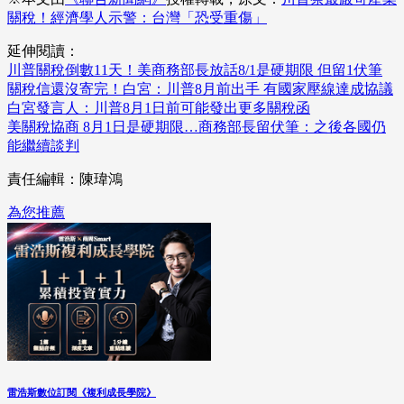
關稅！經濟學人示警：台灣「恐受重傷」
延伸閱讀：
川普關稅倒數11天！美商務部長放話8/1是硬期限 但留1伏筆
關稅信還沒寄完！白宮：川普8月前出手 有國家壓線達成協議
白宮發言人：川普8月1日前可能發出更多關稅函
美關稅協商 8月1日是硬期限…商務部長留伏筆：之後各國仍
能繼續談判
責任編輯：陳瑋鴻
為您推薦
雷浩斯數位訂閱《複利成長學院》