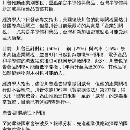
川普推動產業別關稅，重點鎖定半導體與藥品，台灣半導體與
新加坡高端藥品首當其衝。
經濟學人17日發表專文指出，美國總統川普的對等關稅固然引
發國際高度關注，但是川普目前最嚴苛的其實是「產業別關
稅」，尤其是半導體和藥品，台灣和新加坡都被點名可能受到
巨大衝擊。
目前，川普已針對鋁（50%）、鋼（25%）與汽車（25%）祭
出高額產業關稅，並自8月1日起對銅加徵50%關稅；電子產品
和半導體的調查結束後也可能同步課徵關稅。此外，川普也預
告藥品關稅可能自低率開徵，1年內升至高達200%。其他品項
如關鍵礦物與木材也可能納入。
經濟學人指出，儘管川普過去經常撤回威脅，但他的產業關稅
行動不容輕忽。川普依據1962年《貿易擴張法》第232條，得
以用「國安威脅」為由推動進口限制，至於「威脅」的定義相
當寬鬆，目前已有9項調查進行中。
廣告-請繼續往下閱讀
至於哪些國家會被波及？報導分析，先進產業供應鏈深厚的國
家將首當其衝。