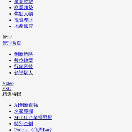
產業動態
商業趨勢
焦點人物
投資理財
地產風雲
管理
管理首頁
創新策略
數位轉型
行銷密技
領導馭人
Video
ESG
精選特輯
AI創新百強
名家專欄
MIT-U 企業探照燈
特別企劃
Podcast《商周Bar》