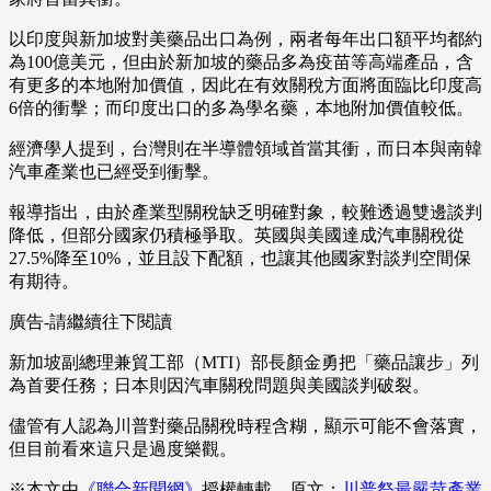
以印度與新加坡對美藥品出口為例，兩者每年出口額平均都約
為100億美元，但由於新加坡的藥品多為疫苗等高端產品，含
有更多的本地附加價值，因此在有效關稅方面將面臨比印度高
6倍的衝擊；而印度出口的多為學名藥，本地附加價值較低。
經濟學人提到，台灣則在半導體領域首當其衝，而日本與南韓
汽車產業也已經受到衝擊。
報導指出，由於產業型關稅缺乏明確對象，較難透過雙邊談判
降低，但部分國家仍積極爭取。英國與美國達成汽車關稅從
27.5%降至10%，並且設下配額，也讓其他國家對談判空間保
有期待。
廣告-請繼續往下閱讀
新加坡副總理兼貿工部（MTI）部長顏金勇把「藥品讓步」列
為首要任務；日本則因汽車關稅問題與美國談判破裂。
儘管有人認為川普對藥品關稅時程含糊，顯示可能不會落實，
但目前看來這只是過度樂觀。
※本文由
《聯合新聞網》
授權轉載，原文：
川普祭最嚴苛產業