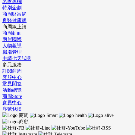
名家專欄
特別企劃
商周財富網
良醫健康網
商周線上讀
商周封面
兩岸國際
人物報導
職場管理
申請七天試閱
多元服務
訂閱商周
客服中心
常見問答
活動總覽
商周Store
會員中心
序號兌換