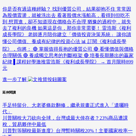
你是否有過這種經驗？ 找到優質公司，結果卻抱不住 常常因
為股價震盪，就被洗出去 看著股價水漲船高，看得到但吃不
到 想買進，卻不知道現在價格合不合理 猶豫的過程中，就失
去了複利的良機 如果這是你，那你非常需要！ 雷浩斯《複利
成長學院》 老師逐月陪你建立「價值投資決策系統」 讓你讀
懂公司價值、養成有紀律的投資心法 📊 訂閱《複利成長學
院》，你將： 🔴 掌握值得長抱的優質公司 🔴 看懂價值與價格
合理關係 🔴 養成獨立思考的判斷框架 🔴 培養長期勝出的贏家
紀律 ▌課程好學激推雷浩斯《複利成長學院》 → 首月限時899
元
進一步了解
延伸閱讀
手足特留分、大老婆條款翻修，繼承規畫正式進入「遺囑時
代」
川普關稅大刀砍向全球，台灣成最大倖存者？23%商品遭課
稅，貿易夥伴中最低
川普對等關稅最新進度》台灣暫時關稅20%！主要國家稅率一