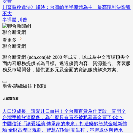
次看
川普關稅違法》紐時：台灣輸美半導體為主，最高院判決影響
不大
半導體
川普
聯合新聞網
看更多
聯合新聞網
聯合新聞網 (udn.com)於 2000 年成立，以成為中文市場頂尖全
面內容服務提供者為目標。透過優質內容、資源整合、客製服
務及市場開發，提供更多元及全面的資訊服務解決方案。
廣告-請繼續往下閱讀
大家都在看
人口沒成長、還愛赴日血拼！全台新百貨為什麼敢一直開？
台灣手搖飲這麼多，為什麼只有貢茶被私募基金買了3次？
中國信託「讓愛延續 傳承家的未來」打造樂齡智慧金融新體
驗 全財富理財規劃、智慧ATM到養生村，串聯退休與傳承