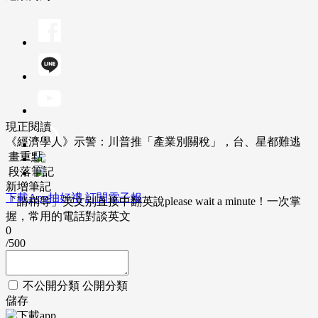
現正閱讀
《經濟學人》示警：川普推「產業別關稅」，台、星都難逃
畫重點
段落筆記
新增筆記
下載App抽好禮
訂閱電子報
「請稍等」英文別直接中翻英說please wait a minute！一次掌
握，常用的電話對談英文
0
/500
不公開分類
公開分類
儲存