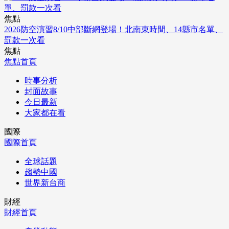
焦點
2026防空演習8/10中部斷網登場！北南東時間、14縣市名單、
罰款一次看
焦點
焦點首頁
時事分析
封面故事
今日最新
大家都在看
國際
國際首頁
全球話題
趨勢中國
世界新台商
財經
財經首頁