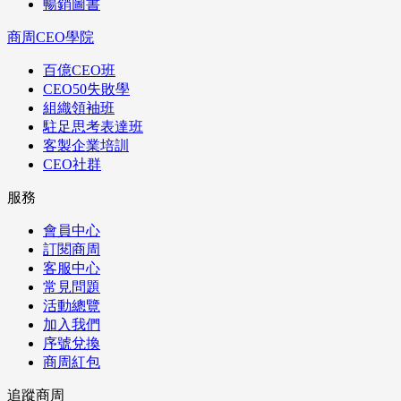
暢銷圖書
商周CEO學院
百億CEO班
CEO50失敗學
組織領袖班
駐足思考表達班
客製企業培訓
CEO社群
服務
會員中心
訂閱商周
客服中心
常見問題
活動總覽
加入我們
序號兌換
商周紅包
追蹤商周