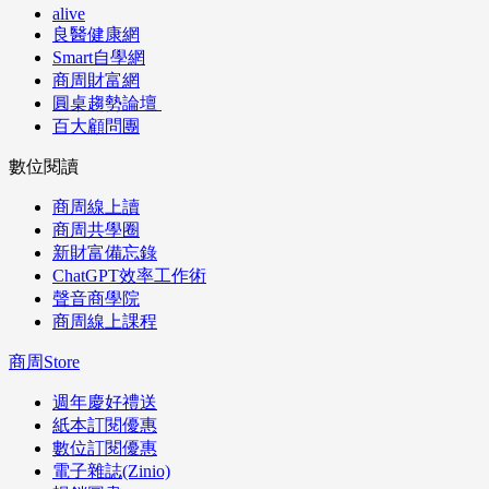
alive
良醫健康網
Smart自學網
商周財富網
圓桌趨勢論壇
百大顧問團
數位閱讀
商周線上讀
商周共學圈
新財富備忘錄
ChatGPT效率工作術
聲音商學院
商周線上課程
商周Store
週年慶好禮送
紙本訂閱優惠
數位訂閱優惠
電子雜誌(Zinio)