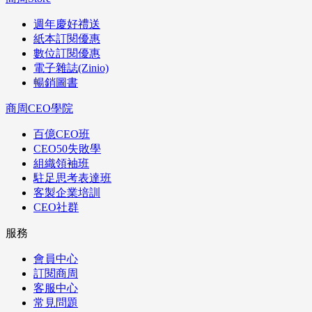
週年慶好禮送
紙本訂閱優惠
數位訂閱優惠
電子雜誌(Zinio)
暢銷圖書
商周CEO學院
百億CEO班
CEO50失敗學
組織領袖班
駐足思考表達班
客製企業培訓
CEO社群
服務
會員中心
訂閱商周
客服中心
常見問題