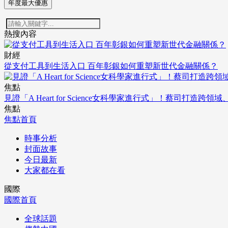
年度最大優惠
熱搜內容
財經
從支付工具到生活入口 百年彰銀如何重塑新世代金融關係？
焦點
見證「A Heart for Science女科學家進行式」！蔡司打
焦點
焦點首頁
時事分析
封面故事
今日最新
大家都在看
國際
國際首頁
全球話題