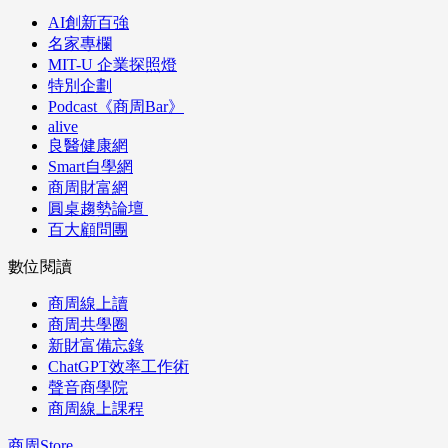
AI創新百強
名家專欄
MIT-U 企業探照燈
特別企劃
Podcast《商周Bar》
alive
良醫健康網
Smart自學網
商周財富網
圓桌趨勢論壇
百大顧問團
數位閱讀
商周線上讀
商周共學圈
新財富備忘錄
ChatGPT效率工作術
聲音商學院
商周線上課程
商周Store