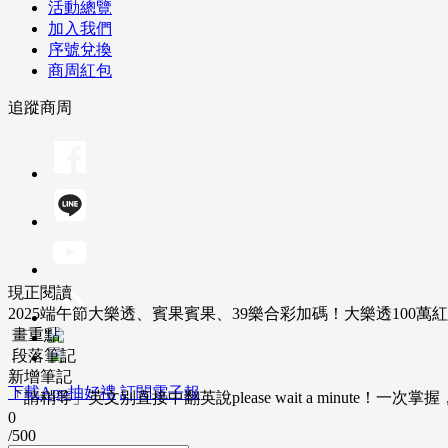
活動總覽
加入我們
序號兌換
商周紅包
追蹤商周
現正閱讀
2025端午節大樂透、賓果賓果、39樂合彩加碼！大樂透100
畫重點
段落筆記
新增筆記
下載App抽好禮
訂閱電子報
「請稍等」英文別直接中翻英說please wait a minute！一
0
/500