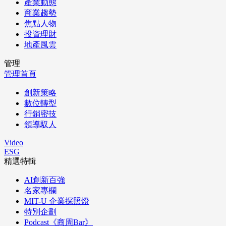
產業動態
商業趨勢
焦點人物
投資理財
地產風雲
管理
管理首頁
創新策略
數位轉型
行銷密技
領導馭人
Video
ESG
精選特輯
AI創新百強
名家專欄
MIT-U 企業探照燈
特別企劃
Podcast《商周Bar》