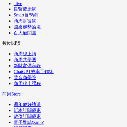
alive
良醫健康網
Smart自學網
商周財富網
圓桌趨勢論壇
百大顧問團
數位閱讀
商周線上讀
商周共學圈
新財富備忘錄
ChatGPT效率工作術
聲音商學院
商周線上課程
商周Store
週年慶好禮送
紙本訂閱優惠
數位訂閱優惠
電子雜誌(Zinio)