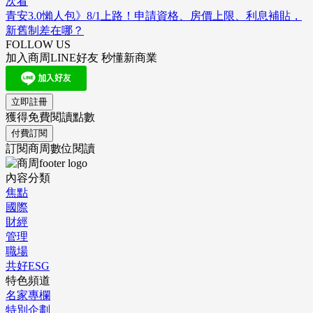
次看
青安3.0懶人包》8/1上路！申請資格、房價上限、利息補貼，
新舊制差在哪？
FOLLOW US
加入商周LINE好友 秒懂新商業
立即註冊
獲得免費閱讀點數
付費訂閱
訂閱商周數位閱讀
內容分類
焦點
國際
財經
管理
職場
共好ESG
特色頻道
名家專欄
特別企劃