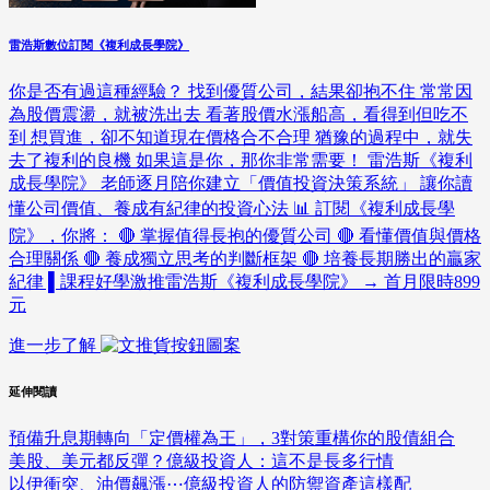
雷浩斯數位訂閱《複利成長學院》
你是否有過這種經驗？ 找到優質公司，結果卻抱不住 常常因
為股價震盪，就被洗出去 看著股價水漲船高，看得到但吃不
到 想買進，卻不知道現在價格合不合理 猶豫的過程中，就失
去了複利的良機 如果這是你，那你非常需要！ 雷浩斯《複利
成長學院》 老師逐月陪你建立「價值投資決策系統」 讓你讀
懂公司價值、養成有紀律的投資心法 📊 訂閱《複利成長學
院》，你將： 🔴 掌握值得長抱的優質公司 🔴 看懂價值與價格
合理關係 🔴 養成獨立思考的判斷框架 🔴 培養長期勝出的贏家
紀律 ▌課程好學激推雷浩斯《複利成長學院》 → 首月限時899
元
進一步了解
延伸閱讀
預備升息期轉向「定價權為王」，3對策重構你的股債組合
美股、美元都反彈？億級投資人：這不是長多行情
以伊衝突、油價飆漲⋯億級投資人的防禦資產這樣配