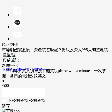
現正閱讀
市場劇烈震盪後，資產該怎麼配？億級投資人給5大調整建議
畫重點
段落筆記
新增筆記
下載App抽好禮
訂閱電子報
「請稍等」英文別直接中翻英說please wait a minute！一次掌
握，常用的電話對談英文
0
/500
不公開分類
公開分類
儲存