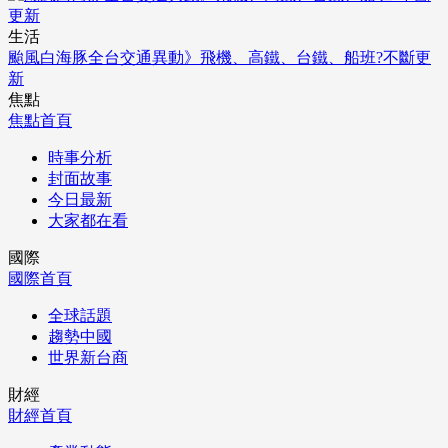
生活
颱風白海豚全台交通異動》飛機、高鐵、台鐵、船班?不斷更
新
焦點
焦點首頁
時事分析
封面故事
今日最新
大家都在看
國際
國際首頁
全球話題
趨勢中國
世界新台商
財經
財經首頁