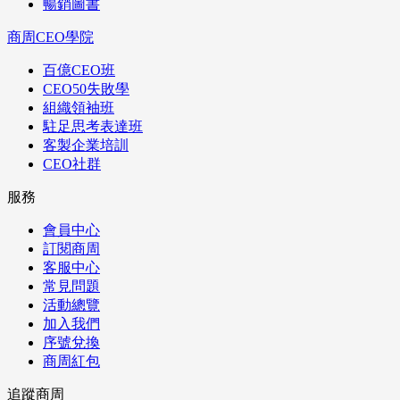
暢銷圖書
商周CEO學院
百億CEO班
CEO50失敗學
組織領袖班
駐足思考表達班
客製企業培訓
CEO社群
服務
會員中心
訂閱商周
客服中心
常見問題
活動總覽
加入我們
序號兌換
商周紅包
追蹤商周