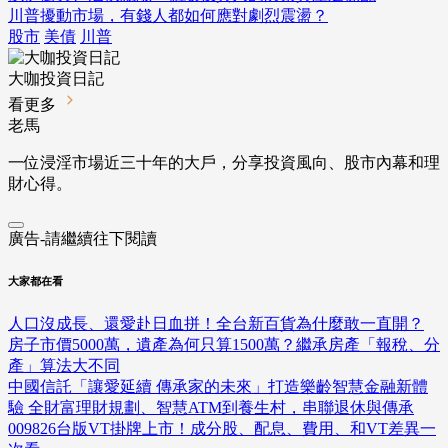
川普擾動市場，有錢人都如何應對劇烈震盪？
股市
美債
川普
大咖投資日記
看更多
老馬
一位浸淫市場近三十年的大戶，分享投資風向、股市內幕和理
財心得。
廣告-請繼續往下閱讀
大家都在看
人口沒成長、還愛赴日血拼！全台新百貨為什麼敢一直開？
房子市價5000萬，遺產為何只算1500萬？繼承房產「報稅、分
產」算法大不同
中國信託「讓愛延續 傳承家的未來」打造樂齡智慧金融新體
驗 全財富理財規劃、智慧ATM到養生村，串聯退休與傳承
009826台版VT掛牌上市！成分股、配息、費用、和VT差異一