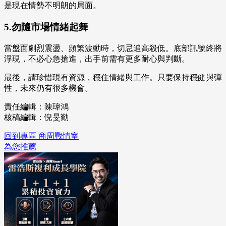
是現在情勢不明朗的局面。
5.勿隨市場情緒起舞
當盤面劇烈震盪、頻繁波動時，切忌追高殺低。底部訊號終將
浮現，不必心急搶進，出手前需有更多耐心與判斷。
最後，請珍惜現有資源，穩住情緒與工作。只要保持穩健與彈
性，未來仍有很多機會。
責任編輯：陳瑋鴻
核稿編輯：倪旻勤
回到專區 商周戰情室
為您推薦