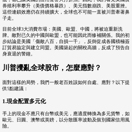
券殖利率攀升（美債價格暴跌）、美元指數崩跌、美股重挫。
這些連鎖效應仍在持續擴大，全球也不可能一直被川普牽著鼻
子走。
目前全球3大消費市場：美國、歐盟、中國，將被迫重新洗
牌。敵對已久的中國與歐盟，也可能因此而修補關係。我的初
步結論是美國「傷敵八百，自損一千」，反倒促成各國積極簽
訂貿易協定與建立同盟。美國築起的關稅高牆，反成了預告自
身衰退的警鐘。
川普攪亂全球股市，怎麼應對？
面對這樣的局勢，我們一般老百姓該如何自處、應對？以下提
供5點建議：
1.現金配置多元化
手上的現金不應只有台幣或美元，應適度轉換為多元貨幣，如
歐元、日圓、澳幣或英鎊，以分散匯率波動及個別國家信用風
險。