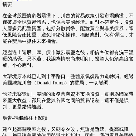
摘要
在全球股匯債劇烈震盪下，川普的貿易政策引發市場動盪，不
僅破壞全球貿易體系，也傷害美國經濟。面對不確定性，投資
人應多元配置資產，包括分散貨幣、配置黃金與非美債券，降
低風險資產比重，避免情緒化操作。穩健應對、保有彈性，才
能在變局中抓住未來機會。
經歷過上週股、匯、債市激烈震盪之後，相信各位都有洗三溫
暖的感覺。只不過，我認為情勢尚未明朗，投資人仍須高度警
戒、小心應對。
大環境原本就已走到十字路口，整體景氣復甦力道轉弱。經過
美國總統川普（Donald Trump）的攪局，一切變調。
他並未察覺到，美國的服務業與資本市場投資，實則為國家帶
來龐大收益，卻只在意與各國之間的貿易逆差，這不僅是誤
判，更是錯得離譜。
廣告-請繼續往下閱讀
建立起高關稅率之後，又朝令夕改，無論是暫緩、提高或降
低，都已讓美國的信用聲譽大打折扣。因此，我們看見美國債