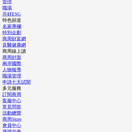
管理
職場
共好ESG
特色頻道
名家專欄
特別企劃
商周財富網
良醫健康網
商周線上讀
商周封面
兩岸國際
人物報導
職場管理
申請七天試閱
多元服務
訂閱商周
客服中心
常見問答
活動總覽
商周Store
會員中心
序號兌換