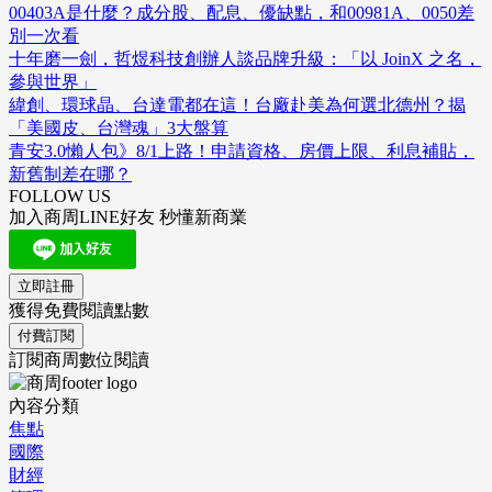
00403A是什麼？成分股、配息、優缺點，和00981A、0050差
別一次看
十年磨一劍，哲煜科技創辦人談品牌升級：「以 JoinX 之名，
參與世界」
緯創、環球晶、台達電都在這！台廠赴美為何選北德州？揭
「美國皮、台灣魂」3大盤算
青安3.0懶人包》8/1上路！申請資格、房價上限、利息補貼，
新舊制差在哪？
FOLLOW US
加入商周LINE好友 秒懂新商業
立即註冊
獲得免費閱讀點數
付費訂閱
訂閱商周數位閱讀
內容分類
焦點
國際
財經