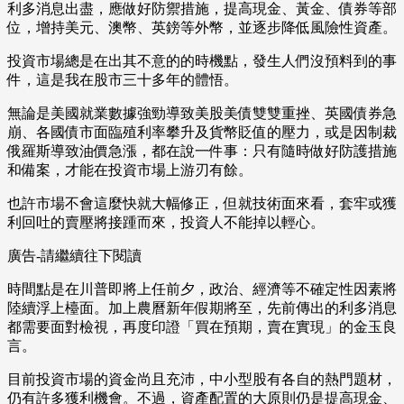
利多消息出盡，應做好防禦措施，提高現金、黃金、債券等部
位，增持美元、澳幣、英鎊等外幣，並逐步降低風險性資產。
投資市場總是在出其不意的的時機點，發生人們沒預料到的事
件，這是我在股市三十多年的體悟。
無論是美國就業數據強勁導致美股美債雙雙重挫、英國債券急
崩、各國債市面臨殖利率攀升及貨幣貶值的壓力，或是因制裁
俄羅斯導致油價急漲，都在說一件事：只有隨時做好防護措施
和備案，才能在投資市場上游刃有餘。
也許市場不會這麼快就大幅修正，但就技術面來看，套牢或獲
利回吐的賣壓將接踵而來，投資人不能掉以輕心。
廣告-請繼續往下閱讀
時間點是在川普即將上任前夕，政治、經濟等不確定性因素將
陸續浮上檯面。加上農曆新年假期將至，先前傳出的利多消息
都需要面對檢視，再度印證「買在預期，賣在實現」的金玉良
言。
目前投資市場的資金尚且充沛，中小型股有各自的熱門題材，
仍有許多獲利機會。不過，資產配置的大原則仍是提高現金、