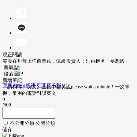
現正閱讀
美股在川普上任前暴跌，億級投資人：別再抱著「夢想股」
畫重點
段落筆記
新增筆記
下載App抽好禮
訂閱電子報
「請稍等」英文別直接中翻英說please wait a minute！一次掌
握，常用的電話對談英文
0
/500
不公開分類
公開分類
儲存