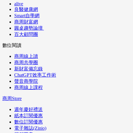
alive
良醫健康網
Smart自學網
商周財富網
圓桌趨勢論壇
百大顧問團
數位閱讀
商周線上讀
商周共學圈
新財富備忘錄
ChatGPT效率工作術
聲音商學院
商周線上課程
商周Store
週年慶好禮送
紙本訂閱優惠
數位訂閱優惠
電子雜誌(Zinio)