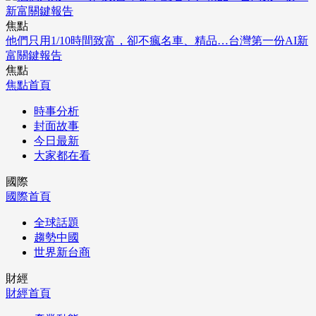
焦點
他們只用1/10時間致富，卻不瘋名車、精品…台灣第一份AI新
富關鍵報告
焦點
焦點首頁
時事分析
封面故事
今日最新
大家都在看
國際
國際首頁
全球話題
趨勢中國
世界新台商
財經
財經首頁