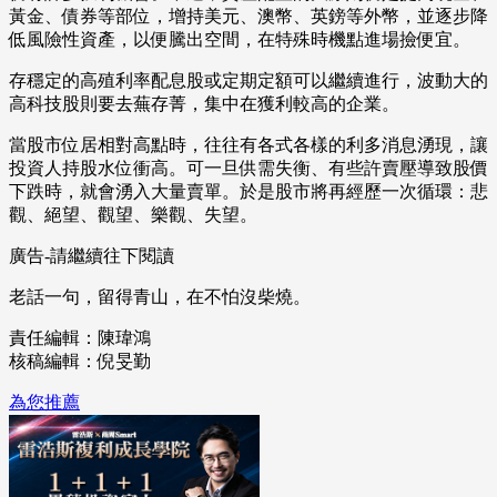
黃金、債券等部位，增持美元、澳幣、英鎊等外幣，並逐步降
低風險性資產，以便騰出空間，在特殊時機點進場撿便宜。
存穩定的高殖利率配息股或定期定額可以繼續進行，波動大的
高科技股則要去蕪存菁，集中在獲利較高的企業。
當股市位居相對高點時，往往有各式各樣的利多消息湧現，讓
投資人持股水位衝高。可一旦供需失衡、有些許賣壓導致股價
下跌時，就會湧入大量賣單。於是股市將再經歷一次循環：悲
觀、絕望、觀望、樂觀、失望。
廣告-請繼續往下閱讀
老話一句，留得青山，在不怕沒柴燒。
責任編輯：陳瑋鴻
核稿編輯：倪旻勤
為您推薦