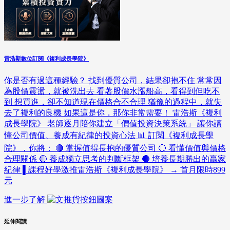
雷浩斯數位訂閱《複利成長學院》
你是否有過這種經驗？ 找到優質公司，結果卻抱不住 常常因
為股價震盪，就被洗出去 看著股價水漲船高，看得到但吃不
到 想買進，卻不知道現在價格合不合理 猶豫的過程中，就失
去了複利的良機 如果這是你，那你非常需要！ 雷浩斯《複利
成長學院》 老師逐月陪你建立「價值投資決策系統」 讓你讀
懂公司價值、養成有紀律的投資心法 📊 訂閱《複利成長學
院》，你將： 🔴 掌握值得長抱的優質公司 🔴 看懂價值與價格
合理關係 🔴 養成獨立思考的判斷框架 🔴 培養長期勝出的贏家
紀律 ▌課程好學激推雷浩斯《複利成長學院》 → 首月限時899
元
進一步了解
延伸閱讀