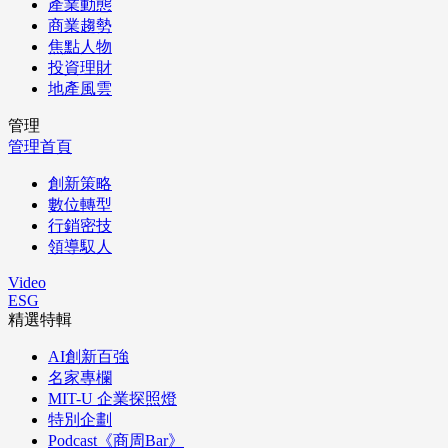
產業動態
商業趨勢
焦點人物
投資理財
地產風雲
管理
管理首頁
創新策略
數位轉型
行銷密技
領導馭人
Video
ESG
精選特輯
AI創新百強
名家專欄
MIT-U 企業探照燈
特別企劃
Podcast《商周Bar》