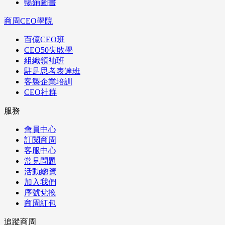
暢銷圖書
商周CEO學院
百億CEO班
CEO50失敗學
組織領袖班
駐足思考表達班
客製企業培訓
CEO社群
服務
會員中心
訂閱商周
客服中心
常見問題
活動總覽
加入我們
序號兌換
商周紅包
追蹤商周