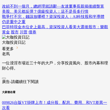
改組不到一個月，總經理就請辭⋯友達董事長親揭後續盤算
美股、美元都反彈？億級投資人：這不是長多行情
戰爭打不完，錢該放哪裡？資深投資人：AI科技股和半導體
仍是重中之重
巴菲特現金水位史上最高，資深投資人看美大選後股市：樂觀
黃金
股市
川普
債券
大咖投資日記
看更多
老馬
一位浸淫市場近三十年的大戶，分享投資風向、股市內幕和理
財心得。
廣告-請繼續往下閱讀
大家都在看
009826台版VT掛牌上市！成分股、配息、費用、和VT差異一
次看