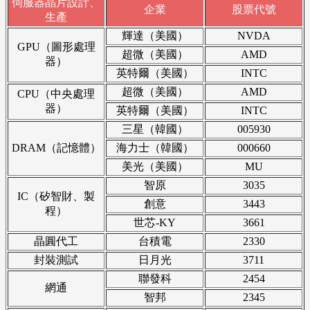
伺服器晶片設計、
企業
股票代號
生產
輝達（美國）
NVDA
GPU（圖形處理
超微（美國）
AMD
器）
英特爾（美國）
INTC
超微（美國）
AMD
CPU（中央處理
器）
英特爾（美國）
INTC
三星（韓國）
005930
DRAM（記憶體）
海力士（韓國）
000660
美光（美國）
MU
智原
3035
IC（矽智財、製
創意
3443
程）
世芯-KY
3661
晶圓代工
台積電
2330
封裝測試
日月光
3711
聯發科
2454
網通
智邦
2345