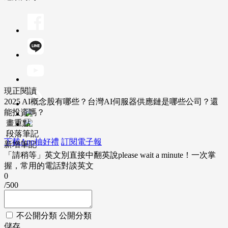
現正閱讀
2025 AI概念股有哪些？台灣AI伺服器供應鏈是哪些公司？還
能投資嗎？
畫重點
段落筆記
下載App抽好禮
訂閱電子報
新增筆記
「請稍等」英文別直接中翻英說please wait a minute！一次掌
握，常用的電話對談英文
0
/500
不公開分類
公開分類
儲存