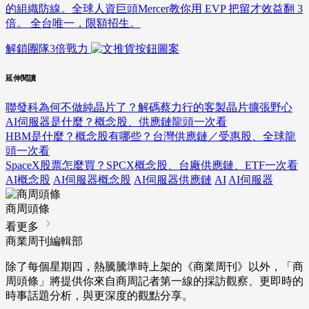
的組織防線。全球人資巨頭Mercer教你用 EVP 把留才效益翻 3
倍。 全台唯一，限額招生。
解鎖團隊3倍戰力
延伸閱讀
聯發科為何不做純晶片了？解碼蔡力行的客製晶片擴張野心
AI伺服器是什麼？概念股、供應鏈龍頭一次看
HBM是什麼？概念股有哪些？台灣供應鏈／受惠股、全球龍
頭一次看
SpaceX股票怎麼買？SPCX概念股、台廠供應鏈、ETF一次看
AI概念股
AI伺服器概念股
AI伺服器供應鏈
AI
AI伺服器
商周頭條
看更多
商業周刊編輯部
除了每個星期四，熱騰騰準時上架的《商業周刊》以外，「商
周頭條」將提供你來自商周記者第一線的採訪觀察、
更即時的
時事話題分析，與更深度的觀點分享。