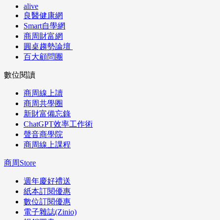
alive
良醫健康網
Smart自學網
商周財富網
圓桌趨勢論壇
百大顧問團
數位閱讀
商周線上讀
商周共學圈
新財富備忘錄
ChatGPT效率工作術
聲音商學院
商周線上課程
商周Store
週年慶好禮送
紙本訂閱優惠
數位訂閱優惠
電子雜誌(Zinio)