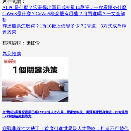
延伸閱讀：
AI PC是什麼？宏碁爆出單日成交量14萬張，一次看懂夯什麼
CoWoS是什麼？CoWoS概念股有哪些？可買進嗎？一文全解
析
輝達股票怎麼買？1拆10後股價變多少？2管道、3方式成為輝
達股東
核稿編輯：陳虹伶
為您推薦
台灣科技與醫療產業已經EVP加速人才布局，看豪勉科技、風澤高管親身實證，如何運用
EVP解鎖組織新戰力!
迎戰非線性大缺工！首度引進世界級人才戰略，打造不可替代