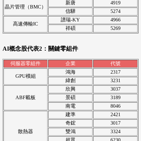
新唐
4919
晶片管理（BMC）
信驊
5274
譜瑞-KY
4966
高速傳輸IC
祥碩
5269
AI概念股代表2：關鍵零組件
伺服器零組件
企業
代號
鴻海
2317
GPU模組
緯創
3231
欣興
3037
ABF載板
景碩
3189
南電
8046
建準
2421
奇鋐
3017
散熱器
雙鴻
3324
超眾
6230