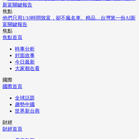
焦點
他們只用1/10時間致富，卻不瘋名車、精品…台灣第一份AI新
富關鍵報告
焦點
焦點首頁
時事分析
封面故事
今日最新
大家都在看
國際
國際首頁
全球話題
趨勢中國
世界新台商
財經
財經首頁