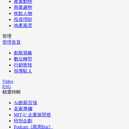
產業動態
商業趨勢
焦點人物
投資理財
地產風雲
管理
管理首頁
創新策略
數位轉型
行銷密技
領導馭人
Video
ESG
精選特輯
AI創新百強
名家專欄
MIT-U 企業探照燈
特別企劃
Podcast《商周Bar》