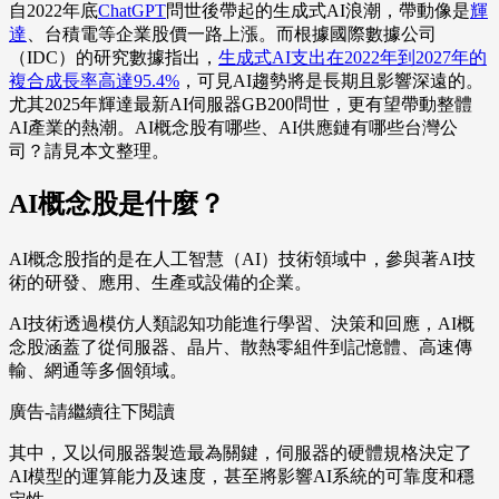
自2022年底
ChatGPT
問世後帶起的生成式AI浪潮，帶動像是
輝
達
、台積電等企業股價一路上漲。而根據國際數據公司
（IDC）的研究數據指出，
生成式AI支出在2022年到2027年的
複合成長率高達95.4%
，可見AI趨勢將是長期且影響深遠的。
尤其2025年輝達最新AI伺服器GB200問世，更有望帶動整體
AI產業的熱潮。AI概念股有哪些、AI供應鏈有哪些台灣公
司？請見本文整理。
AI概念股是什麼？
AI概念股指的是在人工智慧（AI）技術領域中，參與著AI技
術的研發、應用、生產或設備的企業。
AI技術透過模仿人類認知功能進行學習、決策和回應，AI概
念股涵蓋了從伺服器、晶片、散熱零組件到記憶體、高速傳
輸、網通等多個領域。
廣告-請繼續往下閱讀
其中，又以伺服器製造最為關鍵，伺服器的硬體規格決定了
AI模型的運算能力及速度，甚至將影響AI系統的可靠度和穩