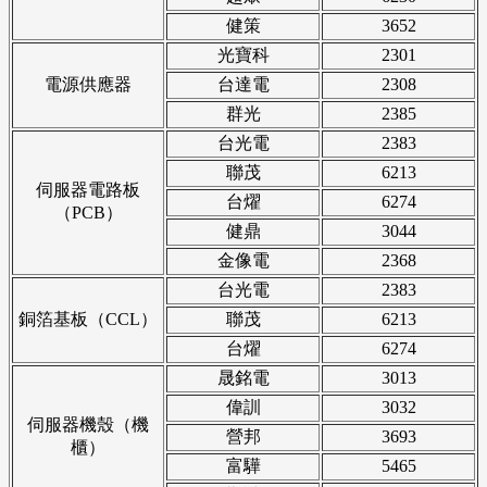
健策
3652
光寶科
2301
電源供應器
台達電
2308
群光
2385
台光電
2383
聯茂
6213
伺服器電路板
台燿
6274
（PCB）
健鼎
3044
金像電
2368
台光電
2383
銅箔基板（CCL）
聯茂
6213
台燿
6274
晟銘電
3013
偉訓
3032
伺服器機殼（機
營邦
3693
櫃）
富驊
5465