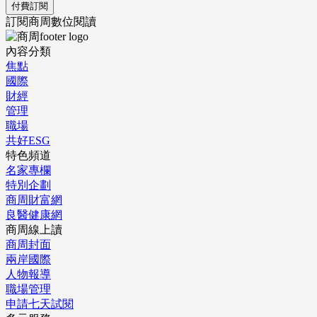
付費訂閱
訂閱商周數位閱讀
內容分類
焦點
國際
財經
管理
職場
共好ESG
特色頻道
名家專欄
特別企劃
商周財富網
良醫健康網
商周線上讀
商周封面
兩岸國際
人物報導
職場管理
申請七天試閱