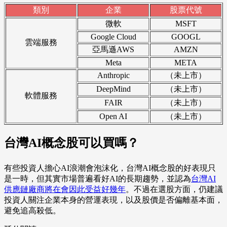
類別
企業
股票代號
微軟
MSFT
Google Cloud
GOOGL
雲端服務
亞馬遜AWS
AMZN
Meta
META
Anthropic
（未上市）
DeepMind
（未上市）
軟體服務
FAIR
（未上市）
Open AI
（未上市）
台灣AI概念股可以買嗎？
有些投資人擔心AI浪潮會泡沫化，台灣AI概念股的好表現只
是一時，但其實市場普遍看好AI的長期趨勢，並認為
台灣AI
供應鏈廠商將在會因此受益好幾年
。不過在選股方面，仍建議
投資人關注企業本身的營運表現，以及股價是否偏離基本面，
避免追高殺低。