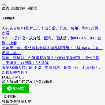
廣告-請繼續往下閱讀
大家都在看
009826台版VT掛牌上市！成分股、配息、費用、和VT差異一
次看
00403A是什麼？成分股、配息、優缺點，和00981A、0050差
別一次看
十年磨一劍，哲煜科技創辦人談品牌升級：「以 JoinX 之名，
參與世界」
緯創、環球晶、台達電都在這！台廠赴美為何選北德州？揭
「美國皮、台灣魂」3大盤算
青安3.0懶人包》8/1上路！申請資格、房價上限、利息補貼，
新舊制差在哪？
FOLLOW US
加入商周LINE好友 秒懂新商業
立即註冊
獲得免費閱讀點數