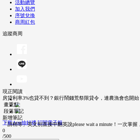
活動總覽
加入我們
序號兌換
商周紅包
追蹤商周
現正閱讀
房貸利率3%也貸不到？銀行鬧錢荒祭限貸令，連農漁會也開始
畫重點
段落筆記
新增筆記
下載App抽好禮
訂閱電子報
「請稍等」英文別直接中翻英說please wait a minute！一
0
/500