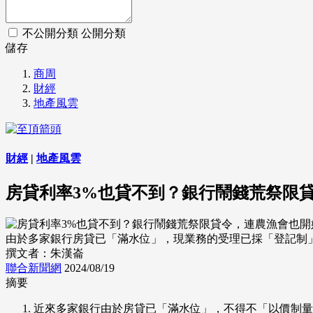
不公開分類
公開分類
儲存
商周
財經
地產風雲
財經
|
地產風雲
房貸利率3%也貸不到？銀行鬧錢荒祭限
由於多家銀行房貸已「滿水位」，現業務的受理已採「登記制」
撰文者：朱漢崙
聯合新聞網
2024/08/19
摘要
近來多家銀行由於房貸已「滿水位」，不得不「以價制量