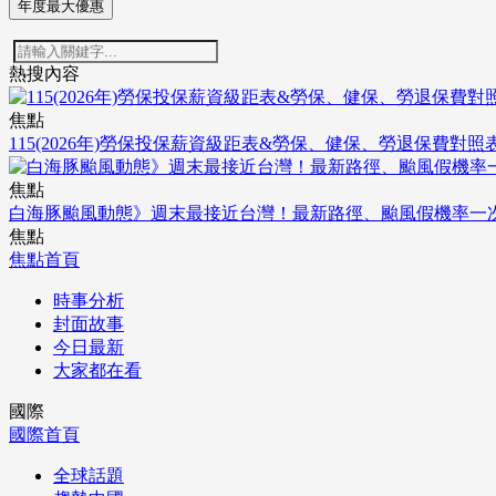
年度最大優惠
熱搜內容
焦點
115(2026年)勞保投保薪資級距表&勞保、健保、勞退保費對照
焦點
白海豚颱風動態》週末最接近台灣！最新路徑、颱風假機率一
焦點
焦點首頁
時事分析
封面故事
今日最新
大家都在看
國際
國際首頁
全球話題