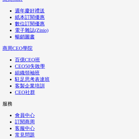
週年慶好禮送
紙本訂閱優惠
數位訂閱優惠
電子雜誌(Zinio)
暢銷圖書
商周CEO學院
百億CEO班
CEO50失敗學
組織領袖班
駐足思考表達班
客製企業培訓
CEO社群
服務
會員中心
訂閱商周
客服中心
常見問題