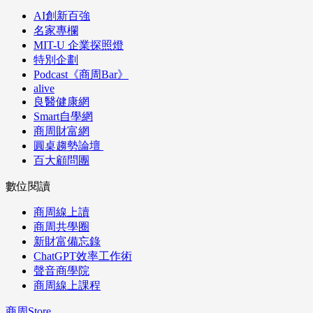
AI創新百強
名家專欄
MIT-U 企業探照燈
特別企劃
Podcast《商周Bar》
alive
良醫健康網
Smart自學網
商周財富網
圓桌趨勢論壇
百大顧問團
數位閱讀
商周線上讀
商周共學圈
新財富備忘錄
ChatGPT效率工作術
聲音商學院
商周線上課程
商周Store