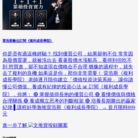
雷浩斯數位訂閱《複利成長學院》
你是否有過這種經驗？ 找到優質公司，結果卻抱不住 常常因
為股價震盪，就被洗出去 看著股價水漲船高，看得到但吃不
到 想買進，卻不知道現在價格合不合理 猶豫的過程中，就失
去了複利的良機 如果這是你，那你非常需要！ 雷浩斯《複利
成長學院》 老師逐月陪你建立「價值投資決策系統」 讓你讀
懂公司價值、養成有紀律的投資心法 📊 訂閱《複利成長學
院》，你將： 🔴 掌握值得長抱的優質公司 🔴 看懂價值與價格
合理關係 🔴 養成獨立思考的判斷框架 🔴 培養長期勝出的贏家
紀律 ▌課程好學激推雷浩斯《複利成長學院》 → 首月限時899
元
進一步了解