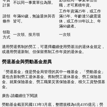
年資
必須在同一事業單位任
不以同一事業單位為限。
計算
職，才可累積年資。
工作年資滿25年，或工作
請領
年滿60歲，無論退休與否
滿15年、年齡達55歲需退
條件
皆可。
休，或工作10年以上、年
滿60歲者。
領取
一次領、按月領
一次領
方式
適用勞退舊制的勞工，可選擇繼續使用勞基法的退休金規定，
或適用勞退新制、但保留舊制工作年資的退休金。
勞退基金與勞動基金差異
「勞退基金」僅是勞金局管理的其中一種基金，「勞動基金」
還包含新制勞工退休基金、舊制勞工退休基金、勞工保險基
金、就業保險基金、勞工職業災害保險基金、積欠工資墊償基
金。
廣告-請繼續往下閱讀
勞動基金截至民國113年3月底，整體規模為6兆4195億元；勞