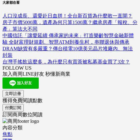
大家都在看
人口沒成長、還愛赴日血拼！全台新百貨為什麼敢一直開？
房子市價5000萬，遺產為何只算1500萬？繼承房產「報稅、分
產」算法大不同
中國信託「讓愛延續 傳承家的未來」打造樂齡智慧金融新體
驗 全財富理財規劃、智慧ATM到養生村，串聯退休與傳承
DRAM缺貨有多嚴重？傳台積電10億美元晶片堆廠內、無法
封裝
台灣手搖飲這麼多，為什麼只有貢茶被私募基金買了3次？
FOLLOW US
加入商周LINE好友 秒懂新商業
立即註冊
獲得免費閱讀點數
付費訂閱
訂閱商周數位閱讀
內容分類
焦點