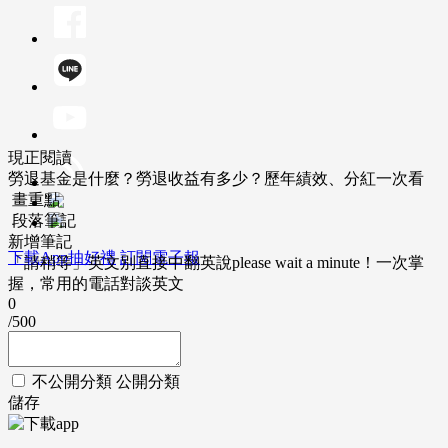
現正閱讀
勞退基金是什麼？勞退收益有多少？歷年績效、分紅一次看
畫重點
段落筆記
新增筆記
下載App抽好禮
訂閱電子報
「請稍等」英文別直接中翻英說please wait a minute！一次掌
握，常用的電話對談英文
0
/500
不公開分類
公開分類
儲存