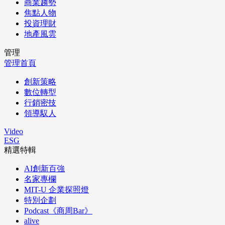
商業趨勢
焦點人物
投資理財
地產風雲
管理
管理首頁
創新策略
數位轉型
行銷密技
領導馭人
Video
ESG
精選特輯
AI創新百強
名家專欄
MIT-U 企業探照燈
特別企劃
Podcast《商周Bar》
alive