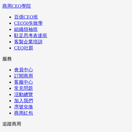
商周CEO學院
百億CEO班
CEO50失敗學
組織領袖班
駐足思考表達班
客製企業培訓
CEO社群
服務
會員中心
訂閱商周
客服中心
常見問題
活動總覽
加入我們
序號兌換
商周紅包
追蹤商周