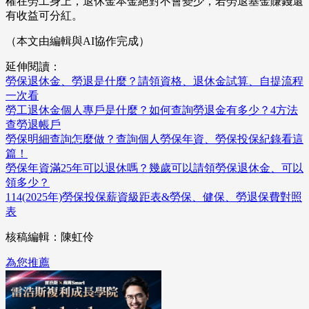
權在勞工身上，退休金本金絕對不會變少，若勞退基金賺錢還
有收益可分紅。
（本文由編輯與AI協作完成）
延伸閱讀：
勞保退休金、勞退是什麼？請領資格、退休金試算、自提流程
一次看
勞工退休金個人專戶是什麼？如何查詢勞退金有多少？4方法
查勞退帳戶
勞保明細查詢怎麼做？查詢個人勞保年資、勞保投保紀錄看這
篇！
勞保年資滿25年可以退休嗎？幾歲可以請領勞保退休金、可以
領多少？
114(2025年)勞保投保薪資級距表&勞保、健保、勞退保費對照
表
核稿編輯：陳虹伶
為您推薦