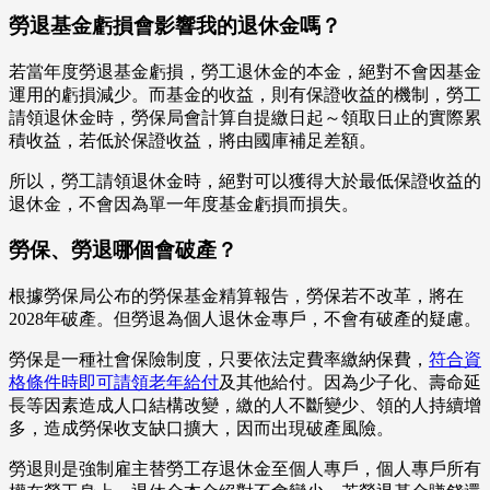
勞退基金虧損會影響我的退休金嗎？
若當年度勞退基金虧損，勞工退休金的本金，絕對不會因基金
運用的虧損減少。而基金的收益，則有保證收益的機制，勞工
請領退休金時，勞保局會計算自提繳日起～領取日止的實際累
積收益，若低於保證收益，將由國庫補足差額。
所以，勞工請領退休金時，絕對可以獲得大於最低保證收益的
退休金，不會因為單一年度基金虧損而損失。
勞保、勞退哪個會破產？
根據勞保局公布的勞保基金精算報告，勞保若不改革，將在
2028年破產。但勞退為個人退休金專戶，不會有破產的疑慮。
勞保是一種社會保險制度，只要依法定費率繳納保費，
符合資
格條件時即可請領老年給付
及其他給付。因為少子化、壽命延
長等因素造成人口結構改變，繳的人不斷變少、領的人持續增
多，造成勞保收支缺口擴大，因而出現破產風險。
勞退則是強制雇主替勞工存退休金至個人專戶，個人專戶所有