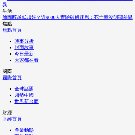
生活
膽固醇越低越好？近9000人實驗破解迷思：死亡率沒明顯差異
焦點
焦點首頁
時事分析
封面故事
今日最新
大家都在看
國際
國際首頁
全球話題
趨勢中國
世界新台商
財經
財經首頁
產業動態