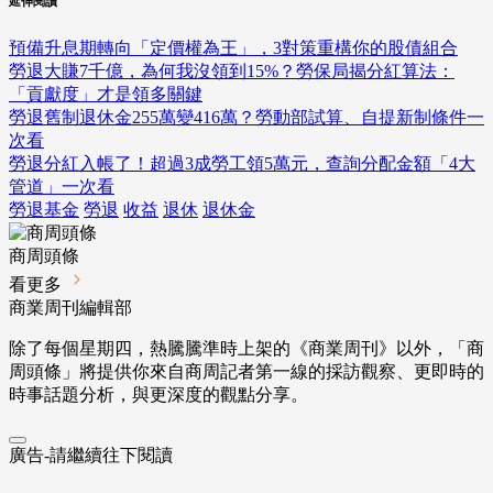
延伸閱讀
預備升息期轉向「定價權為王」，3對策重構你的股債組合
勞退大賺7千億，為何我沒領到15%？勞保局揭分紅算法：
「貢獻度」才是領多關鍵
勞退舊制退休金255萬變416萬？勞動部試算、自提新制條件一
次看
勞退分紅入帳了！超過3成勞工領5萬元，查詢分配金額「4大
管道」一次看
勞退基金
勞退
收益
退休
退休金
商周頭條
看更多
商業周刊編輯部
除了每個星期四，熱騰騰準時上架的《商業周刊》以外，「商
周頭條」將提供你來自商周記者第一線的採訪觀察、
更即時的
時事話題分析，與更深度的觀點分享。
廣告-請繼續往下閱讀