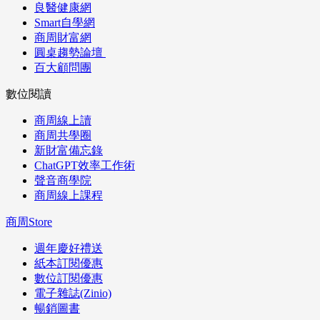
良醫健康網
Smart自學網
商周財富網
圓桌趨勢論壇
百大顧問團
數位閱讀
商周線上讀
商周共學圈
新財富備忘錄
ChatGPT效率工作術
聲音商學院
商周線上課程
商周Store
週年慶好禮送
紙本訂閱優惠
數位訂閱優惠
電子雜誌(Zinio)
暢銷圖書