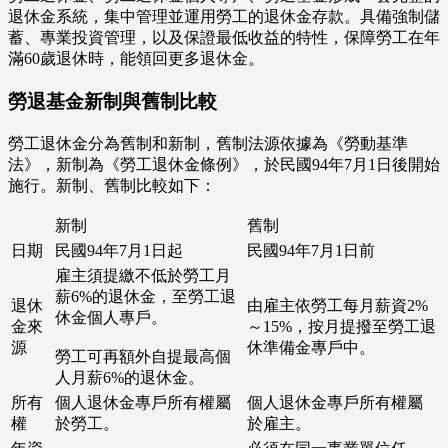
退休金系統，集中管理並運用勞工的退休金存款。具備強制儲
蓄、專業投資管理，以及保證最低收益的特性，保障勞工在年
滿60歲退休時，能領回更多退休金。
勞退基金新制與舊制比較
勞工退休金分為舊制和新制，舊制法源依據為《勞動基準
法》，新制為《勞工退休金條例》，於民國94年7月1日後開始
施行。新制、舊制比較如下：
新制
舊制
日期
民國94年7月1日起
民國94年7月1日前
雇主須提繳不低於勞工月
薪6%的退休金，至勞工退
退休
由雇主依勞工每月薪資2%
休金個人專戶。
金來
～15%，按月提撥至勞工退
源
休準備金專戶中。
勞工可再額外自提最高個
人月薪6%的退休金。
所有
個人退休金專戶所有權屬
個人退休金專戶所有權屬
權
於勞工。
於雇主。