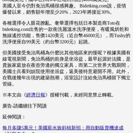
美國人至今仍對免治馬桶很感興趣。 Bidetking.com說，疫情
爆發以來，銷售額年增至少20%，2023年將接近30%。
各種選擇令人眼花撩亂。奢華選擇包括日本製造商Toto在
bidetking.com出售的一款衛洗麗溫水洗淨便座，有暖風烘乾和
無線遙控功能，售價1420美元（近台幣46000元），而Tushy的
洗淨便座自99美元（約台幣3200元）起跳。
但美國接受免治馬桶為什麼比其他地區來的慢呢？根據美國有
線電視新聞，免治馬桶的前身是坐浴盆，最早起源於法國，是
貴族家庭放在夜壺旁邊的獨立家具，而第二次世界大戰期間，
美國士兵看到妓院使用坐浴盆，返美後特意避開不用。此外，
在戰後幾年出現的建築熱潮，浴室設計沒給免治馬桶留下獨立
管線。
※本文由《
經濟日報
》授權刊載，未經同意禁止轉載。
廣告-請繼續往下閱讀
延伸閱讀：
每月多賺5萬元！美國薪水族斜槓新招：用自動販賣機達成