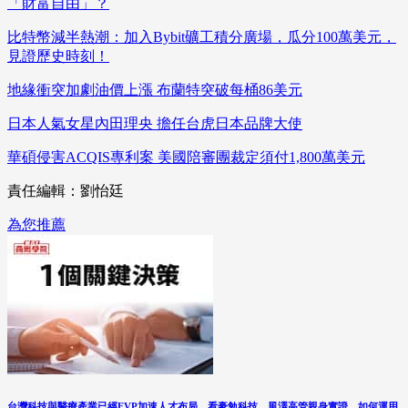
「財富自由」？
比特幣減半熱潮：加入Bybit礦工積分廣場，瓜分100萬美元，
見證歷史時刻！
地緣衝突加劇油價上漲 布蘭特突破每桶86美元
日本人氣女星內田理央 擔任台虎日本品牌大使
華碩侵害ACQIS專利案 美國陪審團裁定須付1,800萬美元
責任編輯：劉怡廷
為您推薦
台灣科技與醫療產業已經EVP加速人才布局，看豪勉科技、風澤高管親身實證，如何運用