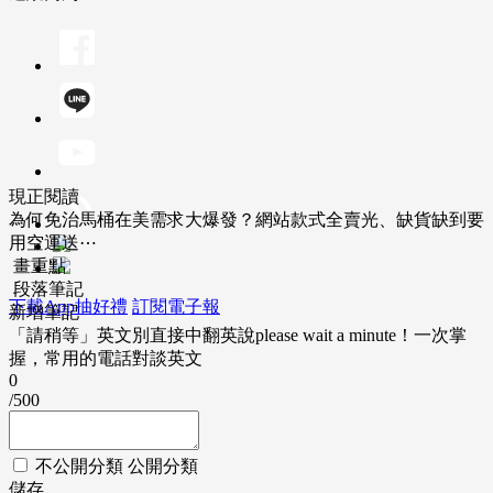
現正閱讀
為何免治馬桶在美需求大爆發？網站款式全賣光、缺貨缺到要
用空運送⋯
畫重點
段落筆記
下載App抽好禮
訂閱電子報
新增筆記
「請稍等」英文別直接中翻英說please wait a minute！一次掌
握，常用的電話對談英文
0
/500
不公開分類
公開分類
儲存