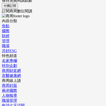
獲得免費閱讀點數
付費訂閱
訂閱商周數位閱讀
內容分類
焦點
國際
財經
管理
職場
共好ESG
特色頻道
名家專欄
特別企劃
商周財富網
良醫健康網
商周線上讀
商周封面
兩岸國際
人物報導
職場管理
申請七天試閱