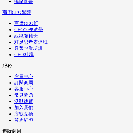
暢銷圖書
商周CEO學院
百億CEO班
CEO50失敗學
組織領袖班
駐足思考表達班
客製企業培訓
CEO社群
服務
會員中心
訂閱商周
客服中心
常見問題
活動總覽
加入我們
序號兌換
商周紅包
追蹤商周