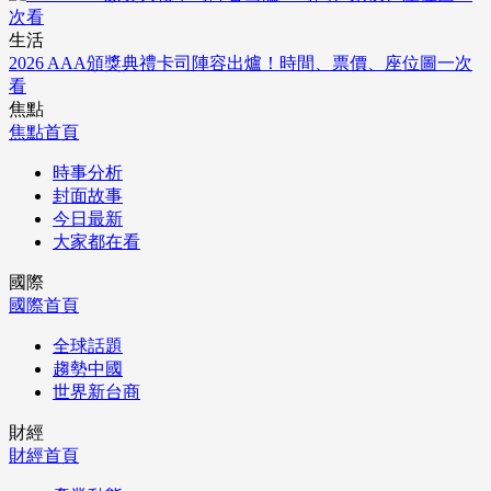
生活
2026 AAA頒獎典禮卡司陣容出爐！時間、票價、座位圖一次
看
焦點
焦點首頁
時事分析
封面故事
今日最新
大家都在看
國際
國際首頁
全球話題
趨勢中國
世界新台商
財經
財經首頁