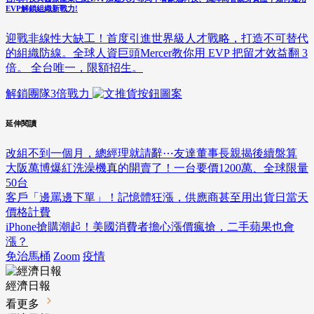
EVP解鎖組織新戰力!
迎戰非線性大缺工！首度引進世界級人才戰略，打造不可替代
的組織防線。全球人資巨頭Mercer教你用 EVP 把留才效益翻 3
倍。 全台唯一，限額招生。
解鎖團隊3倍戰力
延伸閱讀
改組不到一個月，總經理就請辭⋯友達董事長親揭後續盤算
大阪萬博爆紅洗澡機真的開賣了！一台要價1200萬、全球限量
50台
客戶「邊罵邊下單」！記憶體狂漲，供應商甚至用出貨日當天
價格計費
iPhone搶購潮起！美國消費者擔心漲價瘋搶，二手蘋果也會
漲？
免治馬桶
Zoom
疫情
經濟日報
看更多