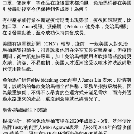
口罩、健身車⋯等產品在疫後需求都消風，免治馬桶卻在美國
引發轟動後至今仍保持銷售成長！為何？
有些產品或行業在新冠疫情期間出現榮景，疫後回歸現實，比
如口罩、Zoom視訊、派樂騰（Peloton）健身車，免治馬桶則
在引發轟動後，至今成功保持銷售成長。
美國有線電視新聞（CNN）報導，疫前，一般美國人對免治
馬桶感覺很陌生，很難說服他們在浴室安裝這種產品，但疫情
期間，衛生紙短缺嚴重，加上免治馬桶愛用者吹捧這些設備更
永續、清潔、不易磨損，美國人才逐漸接受以噴水沖洗設備取
代使用衛生紙。
免治馬桶銷售網站bidetking.com創辦人James Lin 表示，疫情期
間，該網站的每款免治馬桶全都售罄，業務呈指數級增長。因
為嚴重缺貨，不得不以昂貴的空運方式來滿足需求，而海外透
過水路運來的產品，還沒到倉庫就已經賣光了。
廣告-請繼續往下閱讀
根據估計，整個免治馬桶市場在2020年成長2～3倍。洗淨便座
品牌Tushy的創辦人Miki Agrawal表示，該公司2019年的營收僅
800萬美元，隔年在2020年狂增到5倍的4000萬美元。