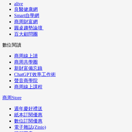
alive
良醫健康網
Smart自學網
商周財富網
圓桌趨勢論壇
百大顧問團
數位閱讀
商周線上讀
商周共學圈
新財富備忘錄
ChatGPT效率工作術
聲音商學院
商周線上課程
商周Store
週年慶好禮送
紙本訂閱優惠
數位訂閱優惠
電子雜誌(Zinio)