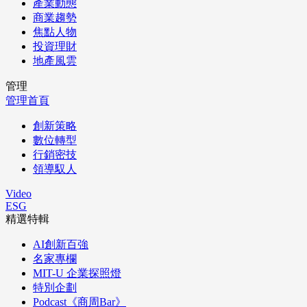
產業動態
商業趨勢
焦點人物
投資理財
地產風雲
管理
管理首頁
創新策略
數位轉型
行銷密技
領導馭人
Video
ESG
精選特輯
AI創新百強
名家專欄
MIT-U 企業探照燈
特別企劃
Podcast《商周Bar》