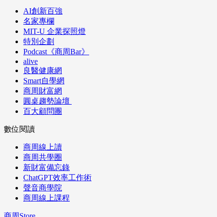
AI創新百強
名家專欄
MIT-U 企業探照燈
特別企劃
Podcast《商周Bar》
alive
良醫健康網
Smart自學網
商周財富網
圓桌趨勢論壇
百大顧問團
數位閱讀
商周線上讀
商周共學圈
新財富備忘錄
ChatGPT效率工作術
聲音商學院
商周線上課程
商周Store