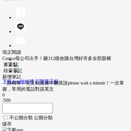
現正閱讀
Costco母公司出手！砸312億收購台灣好市多全部股權
畫重點
段落筆記
新增筆記
下載App抽好禮
訂閱電子報
「請稍等」英文別直接中翻英說please wait a minute！一次掌
握，常用的電話對談英文
0
/500
不公開分類
公開分類
儲存