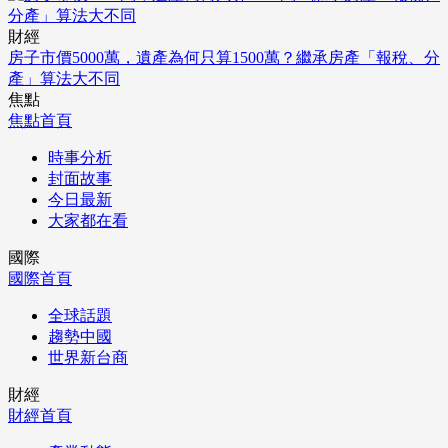
財經
房子市價5000萬，遺產為何只算1500萬？繼承房產「報稅、分
產」算法大不同
焦點
焦點首頁
時事分析
封面故事
今日最新
大家都在看
國際
國際首頁
全球話題
趨勢中國
世界新台商
財經
財經首頁