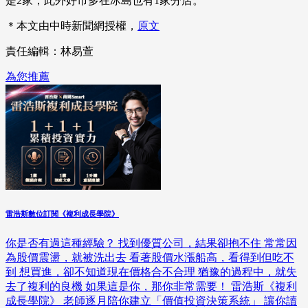
是2家，此外好市多在冰島也有1家分店。
＊本文由中時新聞網授權，
原文
責任編輯：林易萱
為您推薦
雷浩斯數位訂閱《複利成長學院》
你是否有過這種經驗？ 找到優質公司，結果卻抱不住 常常因
為股價震盪，就被洗出去 看著股價水漲船高，看得到但吃不
到 想買進，卻不知道現在價格合不合理 猶豫的過程中，就失
去了複利的良機 如果這是你，那你非常需要！ 雷浩斯《複利
成長學院》 老師逐月陪你建立「價值投資決策系統」 讓你讀