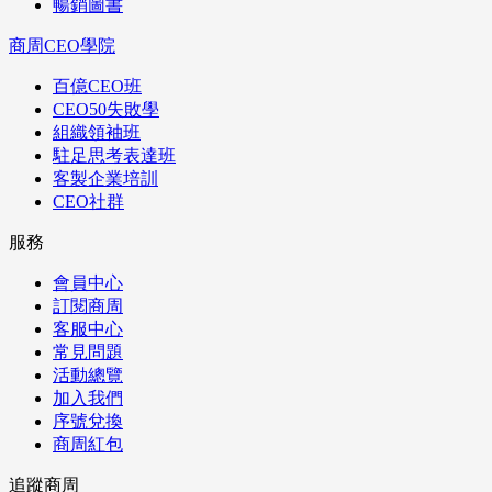
暢銷圖書
商周CEO學院
百億CEO班
CEO50失敗學
組織領袖班
駐足思考表達班
客製企業培訓
CEO社群
服務
會員中心
訂閱商周
客服中心
常見問題
活動總覽
加入我們
序號兌換
商周紅包
追蹤商周