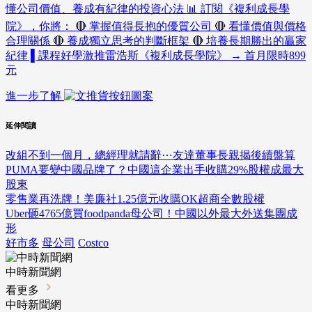
懂公司價值、養成有紀律的投資心法 📊 訂閱《複利成長學
院》，你將： 🔴 掌握值得長抱的優質公司 🔴 看懂價值與價格
合理關係 🔴 養成獨立思考的判斷框架 🔴 培養長期勝出的贏家
紀律 ▌課程好學激推雷浩斯《複利成長學院》 → 首月限時899
元
進一步了解
延伸閱讀
改組不到一個月，總經理就請辭⋯友達董事長親揭後續盤算
PUMA要變中國品牌了？中國這企業出手收購29%股權成最大
股東
零售業再洗牌！美廉社1.25億元收購OK超商全數股權
Uber砸4765億買foodpanda母公司！中國以外最大外送集團成
形
好市多
母公司
Costco
中時新聞網
看更多
中時新聞網