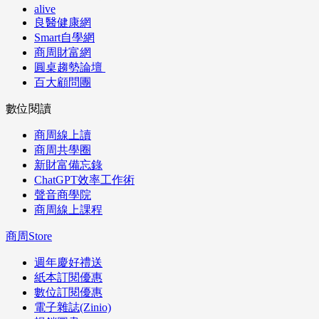
alive
良醫健康網
Smart自學網
商周財富網
圓桌趨勢論壇
百大顧問團
數位閱讀
商周線上讀
商周共學圈
新財富備忘錄
ChatGPT效率工作術
聲音商學院
商周線上課程
商周Store
週年慶好禮送
紙本訂閱優惠
數位訂閱優惠
電子雜誌(Zinio)