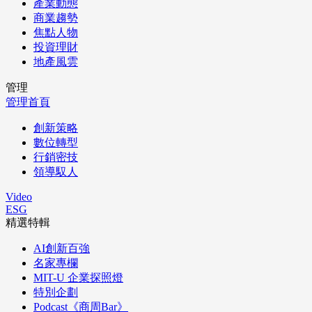
產業動態
商業趨勢
焦點人物
投資理財
地產風雲
管理
管理首頁
創新策略
數位轉型
行銷密技
領導馭人
Video
ESG
精選特輯
AI創新百強
名家專欄
MIT-U 企業探照燈
特別企劃
Podcast《商周Bar》