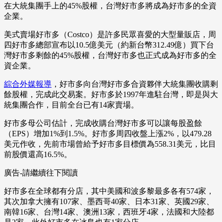
在大統集團手上的45%股權，台灣好市多將成為好市多的全資
企業。
美式賣場好市多（Costco）是許多民眾喜愛的大型量販店，周
四好市多總部宣布以10.5億美元（約新台幣312.49億）買下台
灣好市多剩餘的45%股權，台灣好市多也正式成為好市多的全
資企業。
綜合外媒報導
，好市多向台灣好市多合資夥伴大統集團收購剩
餘股權，完成此交易案。好市多於1997年進駐台灣，即是與大
統集團合作，目前全台已有14家賣場。
好市多母公司估計，完成收購台灣好市多可以讓每股盈餘
（EPS）增加1%到1.5%。好市多周四收盤上漲2%，以479.28
美元作收，先前市場曾給予好市多目標價為558.31美元，比目
前股價還高16.5%。
廣告-請繼續往下閱讀
好市多在全球都有分店，其中美國和波多黎最多各有574家，
其次加拿大擁有107家、墨西哥40家、日本31家、英國29家、
南韓16家、台灣14家、澳洲13家，西班牙4家，法國和大陸都