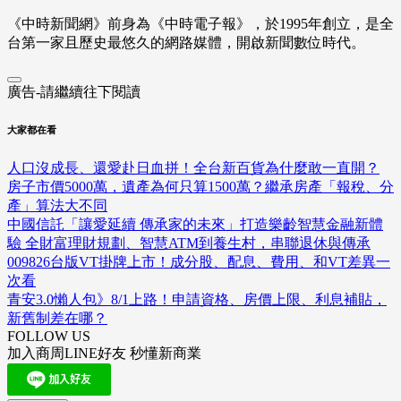
《中時新聞網》前身為《中時電子報》，於1995年創立，是全
台第一家且歷史最悠久的網路媒體，開啟新聞數位時代。
廣告-請繼續往下閱讀
大家都在看
人口沒成長、還愛赴日血拼！全台新百貨為什麼敢一直開？
房子市價5000萬，遺產為何只算1500萬？繼承房產「報稅、分
產」算法大不同
中國信託「讓愛延續 傳承家的未來」打造樂齡智慧金融新體
驗 全財富理財規劃、智慧ATM到養生村，串聯退休與傳承
009826台版VT掛牌上市！成分股、配息、費用、和VT差異一
次看
青安3.0懶人包》8/1上路！申請資格、房價上限、利息補貼，
新舊制差在哪？
FOLLOW US
加入商周LINE好友 秒懂新商業