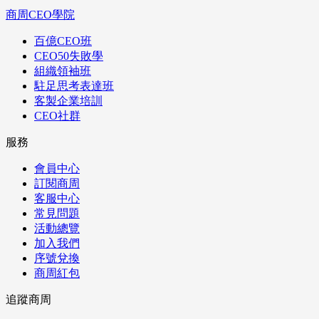
商周CEO學院
百億CEO班
CEO50失敗學
組織領袖班
駐足思考表達班
客製企業培訓
CEO社群
服務
會員中心
訂閱商周
客服中心
常見問題
活動總覽
加入我們
序號兌換
商周紅包
追蹤商周