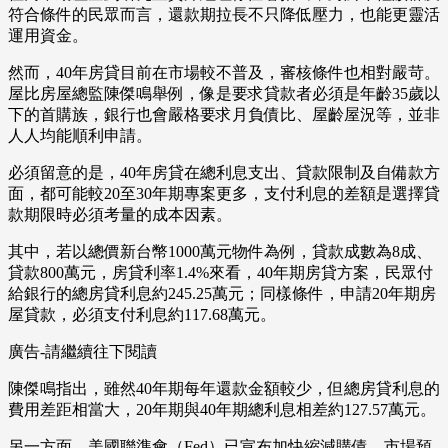
符合條件的民眾而言，還款期拉長不只降低壓力，也能更靈活
運用資金。
然而，40年房貸目前在市場較不普及，審核條件也相對嚴苛。
屋比房屋總監陳傑鳴舉例，像是要求貸款者必須是年齡35歲以
下的首購族，銀行也會嚴格要求月負債比、屋齡屋況等，並非
人人均能順利申請。
必須留意的是，40年房貸在總利息支出、貸款限制及自備款方
面，都可能較20至30年期專案更多，支付利息的差額是選擇貸
款期限時必須考量的成本因素。
其中，若以總價新台幣1000萬元物件為例，貸款成數為8成、
貸款800萬元，房貸利率1.4%來看，40年期房貸方案，民眾付
給銀行的總房貸利息約245.25萬元；同樣條件，申請20年期房
屋貸款，必須支付利息約117.68萬元。
廣告-請繼續往下閱讀
陳傑鳴指出，雖然40年期每年還款金額較少，但總房貸利息的
費用差距相當大，20年期與40年期總利息相差約127.57萬元。
另一方面，美國聯準會（Fed）已宣布加快縮減購債，市場預