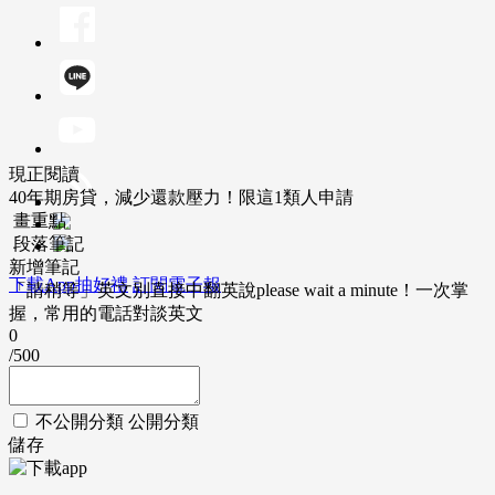
現正閱讀
40年期房貸，減少還款壓力！限這1類人申請
畫重點
段落筆記
新增筆記
下載App抽好禮
訂閱電子報
「請稍等」英文別直接中翻英說please wait a minute！一次掌
握，常用的電話對談英文
0
/500
不公開分類
公開分類
儲存