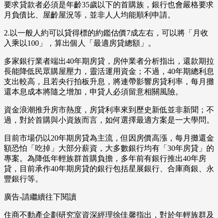
要求貸款者必須是年齡35歲以下的首購族，銀行也會嚴格要求
月負債比、屋齡屋況等，並非人人均能順利申請。
2.以一般人約可以貸得標的約鑑估價7成左右，可以將「月收
入乘以100」，算出個人「最適房貸總額」。
多家銀行業者端出40年期房貸，房仲業者分析指出，還款期拉
長能降低民眾購屋壓力，靈活運用資金；不過，40年期總利息
支出較高，且若央行拍板升息，將連帶影響房貸利率，每月攤
還本息成本將隨之增加，申貸人必須留意相關風險。
資金浪潮推升房市熱度，房貸利率來到歷史新低並非新聞；不
過，對於首購與小資族而言，如何選擇最適方案是一大學問。
目前市場仍以20年期房貸為主流，但因房價高漲，每月攤還金
額恐怕「吃掉」大部分薪資，大多數銀行均有「30年房貸」的
專案。為降低年輕族群首購負擔，多年前有銀行推出40年房
貸，目前承作40年期房貸的銀行包括星展銀行、合庫商銀、永
豐銀行等。
廣告-請繼續往下閱讀
住商不動產企劃研究室資深經理徐佳馨指出，對於年輕族群及