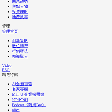
商業趨勢
焦點人物
投資理財
地產風雲
管理
管理首頁
創新策略
數位轉型
行銷密技
領導馭人
Video
ESG
精選特輯
AI創新百強
名家專欄
MIT-U 企業探照燈
特別企劃
Podcast《商周Bar》
alive