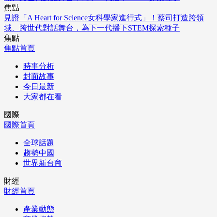
焦點
見證「A Heart for Science女科學家進行式」！蔡司打造跨領
域、跨世代對話舞台，為下一代播下STEM探索種子
焦點
焦點首頁
時事分析
封面故事
今日最新
大家都在看
國際
國際首頁
全球話題
趨勢中國
世界新台商
財經
財經首頁
產業動態