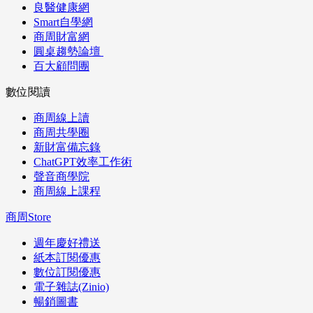
良醫健康網
Smart自學網
商周財富網
圓桌趨勢論壇
百大顧問團
數位閱讀
商周線上讀
商周共學圈
新財富備忘錄
ChatGPT效率工作術
聲音商學院
商周線上課程
商周Store
週年慶好禮送
紙本訂閱優惠
數位訂閱優惠
電子雜誌(Zinio)
暢銷圖書