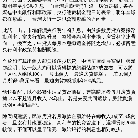
期明年至少3度升息；而台灣通膨情勢升溫，房價走揚，各界
聚焦中央銀行利率政策，央行總裁楊金龍日前表示，明年全球
都在緊縮，「台灣央行一定也會朝緊縮的方向走」。
此話一出，市場解讀央行明年將升息。由於多數房貸方案採浮
動利率，當央行拍板升息，整體金融利率走揚，房貸利率連帶
向上。換言之，申貸人每月本息攤還金將隨之增加，必須留意
央行利率政策與相關風險。
至於如何算出個人能負擔多少房貸，中信房屋研展室副理張漢
超說明，以一般人約可以貸得標的約鑑估價7成左右，可以將
「月收入乘以100」，算出個人「最適房貸總額」；若以個人
月所得6萬元來看，最適房貸總額則為600萬元。
他也提醒，以不影響生活品質為前提，建議購屋者每月房貸負
擔比以不超過月收入1/3為佳。若是夫妻共同還款，房貸負擔
比例可再調高些。
陳傑鳴建議，民眾房貸若月繳款金額維持在總收入3成至5成內
者，且沒有其他更穩定、高利率的投資管道下，選擇貸款20年
較優，不僅可以盡早還完，繳給銀行的利息也相對較少。