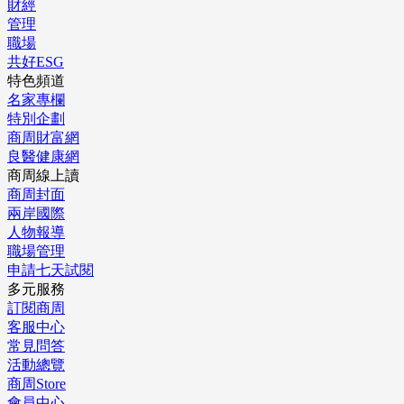
財經
管理
職場
共好ESG
特色頻道
名家專欄
特別企劃
商周財富網
良醫健康網
商周線上讀
商周封面
兩岸國際
人物報導
職場管理
申請七天試閱
多元服務
訂閱商周
客服中心
常見問答
活動總覽
商周Store
會員中心