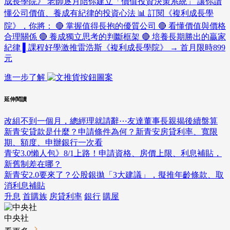
成長學院》 老師逐月陪你建立「價值投資決策系統」 讓你讀
懂公司價值、養成有紀律的投資心法 📊 訂閱《複利成長學
院》，你將： 🔴 掌握值得長抱的優質公司 🔴 看懂價值與價格
合理關係 🔴 養成獨立思考的判斷框架 🔴 培養長期勝出的贏家
紀律 ▌課程好學激推雷浩斯《複利成長學院》 → 首月限時899
元
進一步了解
延伸閱讀
改組不到一個月，總經理就請辭⋯友達董事長親揭後續盤算
新青安貸款是什麼？申請條件為何？新青安房貸利率、寬限
期、額度、申辦銀行一次看
青安3.0懶人包》8/1上路！申請資格、房價上限、利息補貼，
新舊制差在哪？
新青安2.0要來了？公股銀拋「3大建議」，擬推年齡條款、取
消利息補貼
升息
首購族
房貸利率
銀行
購屋
中央社