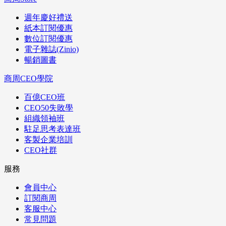
週年慶好禮送
紙本訂閱優惠
數位訂閱優惠
電子雜誌(Zinio)
暢銷圖書
商周CEO學院
百億CEO班
CEO50失敗學
組織領袖班
駐足思考表達班
客製企業培訓
CEO社群
服務
會員中心
訂閱商周
客服中心
常見問題