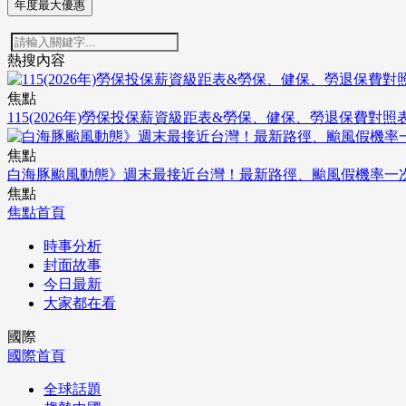
年度最大優惠
熱搜內容
焦點
115(2026年)勞保投保薪資級距表&勞保、健保、勞退保費對照
焦點
白海豚颱風動態》週末最接近台灣！最新路徑、颱風假機率一
焦點
焦點首頁
時事分析
封面故事
今日最新
大家都在看
國際
國際首頁
全球話題