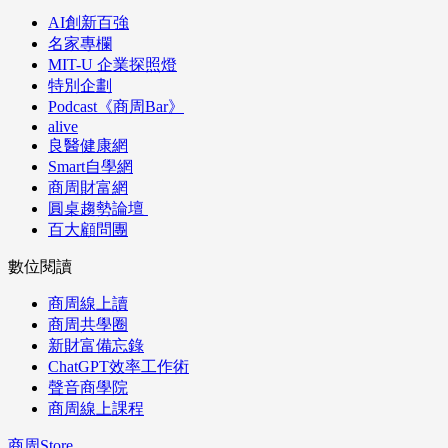
AI創新百強
名家專欄
MIT-U 企業探照燈
特別企劃
Podcast《商周Bar》
alive
良醫健康網
Smart自學網
商周財富網
圓桌趨勢論壇
百大顧問團
數位閱讀
商周線上讀
商周共學圈
新財富備忘錄
ChatGPT效率工作術
聲音商學院
商周線上課程
商周Store