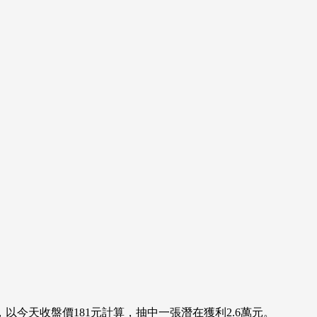
，以今天收盤價181元計算，抽中一張潛在獲利2.6萬元。