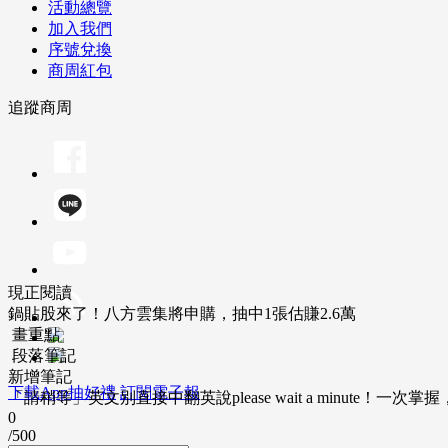
活動總覽
加入我們
序號兌換
商周紅包
追蹤商周
現正閱讀
鍋貼股來了！八方雲集將申購，抽中1張估賺2.6萬
畫重點
段落筆記
新增筆記
下載App抽好禮
訂閱電子報
「請稍等」英文別直接中翻英說please wait a minute！一
0
/500