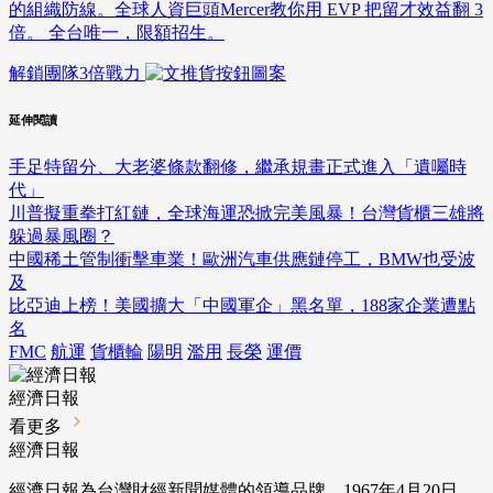
的組織防線。全球人資巨頭Mercer教你用 EVP 把留才效益翻 3
倍。 全台唯一，限額招生。
解鎖團隊3倍戰力
延伸閱讀
手足特留分、大老婆條款翻修，繼承規畫正式進入「遺囑時
代」
川普擬重拳打紅鏈，全球海運恐掀完美風暴！台灣貨櫃三雄將
躲過暴風圈？
中國稀土管制衝擊車業！歐洲汽車供應鏈停工，BMW也受波
及
比亞迪上榜！美國擴大「中國軍企」黑名單，188家企業遭點
名
FMC
航運
貨櫃輪
陽明
濫用
長榮
運價
經濟日報
看更多
經濟日報
經濟日報為台灣財經新聞媒體的領導品牌，1967年4月20日，