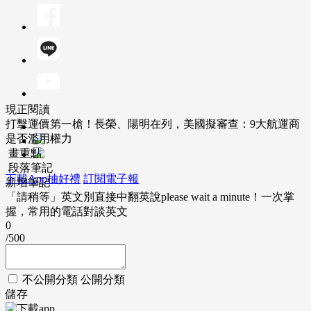
現正閱讀
打擊運價第一槍！長榮、陽明在列，美國擬審查：9大航運商
是否濫用權力
畫重點
段落筆記
下載App抽好禮
訂閱電子報
新增筆記
「請稍等」英文別直接中翻英說please wait a minute！一次掌
握，常用的電話對談英文
0
/500
不公開分類
公開分類
儲存