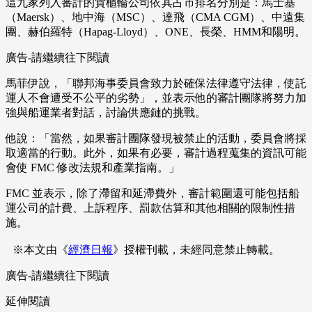
這九家列入審計的貨櫃輪公司依其占市排名分別是：馬士基
（Maersk）、地中海（MSC）、達飛（CMA CGM）、中遠集
團、赫伯羅特（Hapag-Lloyd）、ONE、長榮、HMM和陽明。
廣告-請繼續往下閱讀
馬菲伊說，「聯邦海事委員會致力於確保法律遵守法律，使託
運人不會遭受不公平的劣勢」，並表示他的審計團隊將努力加
強與船運業者對話，討論供應鏈的挑戰。
他說：「當然，如果審計團隊發現被禁止的活動，委員會將採
取適當的行動。此外，如果有必要，審計過程蒐集的資訊可能
會使 FMC 修改法規和產業指南。」
FMC 並表示，除了滯留和延滯費外，審計範圍還可能包括船
運公司的計費、上訴程序、罰款估算和其他相關的限制性措
施。
※本文由《
經濟日報
》授權刊載，未經同意禁止轉載。
廣告-請繼續往下閱讀
延伸閱讀