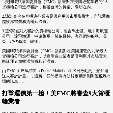
1.美國聯邦海事委員會（FMC）計畫對在美國經營業務的9大
貨櫃輪公司進行審計，包括台灣的長榮、陽明在內。
2.該計畫旨在查明這些業者是否利用其市場影響力，向託運商
超收滯留費和貨櫃延滯費。
3.這9家被列入審計的貨櫃輪公司，包含馬士基、地中海航運
公司、達飛海運、中遠集團、赫伯羅特、海洋網聯船務、長
榮、現代商船、陽明。
美國聯邦海事委員會（FMC）計劃對在美國運營的九家最大
貨櫃輪公司進行審計，以查明這些業者是否利用其市場實力，
向託運者超收滯留費和延滯費。
由 FMC 主席馬菲伊（Daniel Maffei） 在19日啟動的「船舶運
送人審計計畫」，還將「額外提供有助於定期監測海運服務市
場的訊息」。
打擊運價第一槍！美FMC將審查9大貨櫃
輪業者