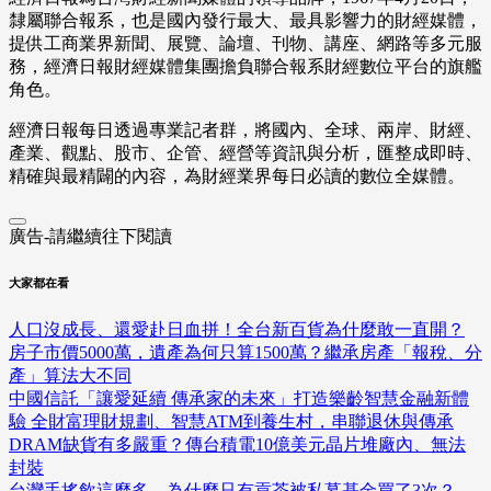
隸屬聯合報系，也是國內發行最大、最具影響力的財經媒體，
提供工商業界新聞、展覽、論壇、刊物、講座、網路等多元服
務，經濟日報財經媒體集團擔負聯合報系財經數位平台的旗艦
角色。
經濟日報每日透過專業記者群，將國內、全球、兩岸、財經、
產業、觀點、股市、企管、經營等資訊與分析，匯整成即時、
精確與最精闢的內容，為財經業界每日必讀的數位全媒體。
廣告-請繼續往下閱讀
大家都在看
人口沒成長、還愛赴日血拼！全台新百貨為什麼敢一直開？
房子市價5000萬，遺產為何只算1500萬？繼承房產「報稅、分
產」算法大不同
中國信託「讓愛延續 傳承家的未來」打造樂齡智慧金融新體
驗 全財富理財規劃、智慧ATM到養生村，串聯退休與傳承
DRAM缺貨有多嚴重？傳台積電10億美元晶片堆廠內、無法
封裝
台灣手搖飲這麼多，為什麼只有貢茶被私募基金買了3次？