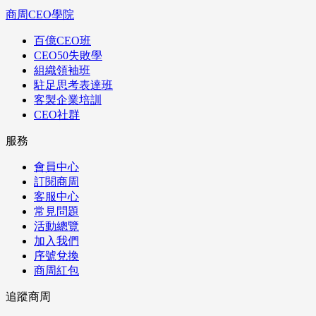
商周CEO學院
百億CEO班
CEO50失敗學
組織領袖班
駐足思考表達班
客製企業培訓
CEO社群
服務
會員中心
訂閱商周
客服中心
常見問題
活動總覽
加入我們
序號兌換
商周紅包
追蹤商周