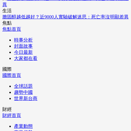
生活
膽固醇越低越好？近9000人實驗破解迷思：死亡率沒明顯差異
焦點
焦點首頁
時事分析
封面故事
今日最新
大家都在看
國際
國際首頁
全球話題
趨勢中國
世界新台商
財經
財經首頁
產業動態