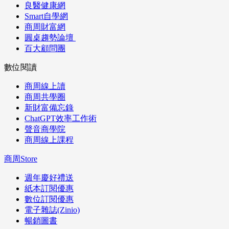
良醫健康網
Smart自學網
商周財富網
圓桌趨勢論壇
百大顧問團
數位閱讀
商周線上讀
商周共學圈
新財富備忘錄
ChatGPT效率工作術
聲音商學院
商周線上課程
商周Store
週年慶好禮送
紙本訂閱優惠
數位訂閱優惠
電子雜誌(Zinio)
暢銷圖書