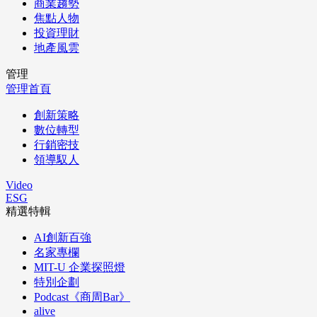
商業趨勢
焦點人物
投資理財
地產風雲
管理
管理首頁
創新策略
數位轉型
行銷密技
領導馭人
Video
ESG
精選特輯
AI創新百強
名家專欄
MIT-U 企業探照燈
特別企劃
Podcast《商周Bar》
alive