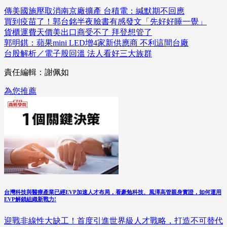
傳美國施壓取消南京廠擴產 台積電：緘默期不回應
買到疫苗了！郭台銘半夜臉書有感發文「先好好睡一覺」
貨櫃運費天價美出口商受不了 拜登想管了
郭明錤：蘋果mini LED增4家新供應商 不利這間台廠
台股解析／電子股回溫 法人看好三大族群
責任編輯：謝佩如
為您推薦
台灣科技與醫療產業已經EVP加速人才布局，看豪勉科技、風澤高管親身實證，如何運用
EVP解鎖組織新戰力!
迎戰非線性大缺工！首度引進世界級人才戰略，打造不可替代