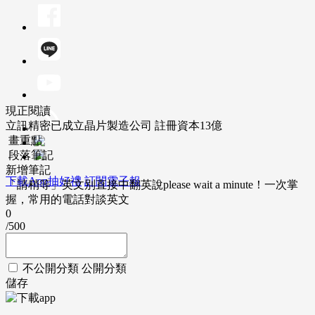
現正閱讀
立訊精密已成立晶片製造公司 註冊資本13億
畫重點
段落筆記
新增筆記
下載App抽好禮
訂閱電子報
「請稍等」英文別直接中翻英說please wait a minute！一次掌
握，常用的電話對談英文
0
/500
不公開分類
公開分類
儲存