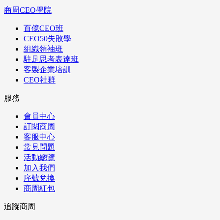
商周CEO學院
百億CEO班
CEO50失敗學
組織領袖班
駐足思考表達班
客製企業培訓
CEO社群
服務
會員中心
訂閱商周
客服中心
常見問題
活動總覽
加入我們
序號兌換
商周紅包
追蹤商周