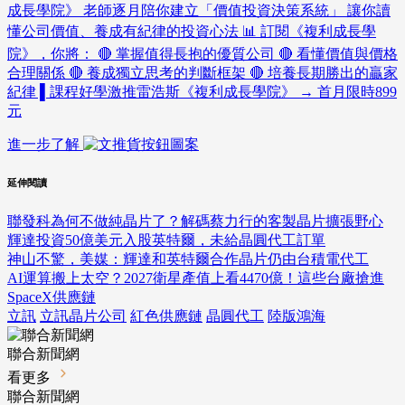
成長學院》 老師逐月陪你建立「價值投資決策系統」 讓你讀
懂公司價值、養成有紀律的投資心法 📊 訂閱《複利成長學
院》，你將： 🔴 掌握值得長抱的優質公司 🔴 看懂價值與價格
合理關係 🔴 養成獨立思考的判斷框架 🔴 培養長期勝出的贏家
紀律 ▌課程好學激推雷浩斯《複利成長學院》 → 首月限時899
元
進一步了解
延伸閱讀
聯發科為何不做純晶片了？解碼蔡力行的客製晶片擴張野心
輝達投資50億美元入股英特爾，未給晶圓代工訂單
神山不驚，美媒：輝達和英特爾合作晶片仍由台積電代工
AI運算搬上太空？2027衛星產值上看4470億！這些台廠搶進
SpaceX供應鏈
立訊
立訊晶片公司
紅色供應鏈
晶圓代工
陸版鴻海
聯合新聞網
看更多
聯合新聞網