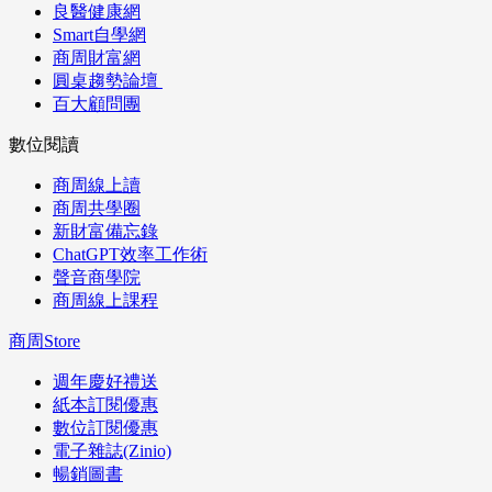
良醫健康網
Smart自學網
商周財富網
圓桌趨勢論壇
百大顧問團
數位閱讀
商周線上讀
商周共學圈
新財富備忘錄
ChatGPT效率工作術
聲音商學院
商周線上課程
商周Store
週年慶好禮送
紙本訂閱優惠
數位訂閱優惠
電子雜誌(Zinio)
暢銷圖書