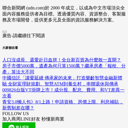
聯合新聞網 (udn.com)於 2000 年成立，以成為中文市場頂尖全
面內容服務提供者為目標。透過優質內容、資源整合、客製服
務及市場開發，提供更多元及全面的資訊服務解決方案。
廣告-請繼續往下閱讀
大家都在看
人口沒成長、還愛赴日血拼！全台新百貨為什麼敢一直開？
房子市價5000萬，遺產為何只算1500萬？繼承房產「報稅、分
產」算法大不同
中國信託「讓愛延續 傳承家的未來」打造樂齡智慧金融新體
驗 全財富理財規劃、智慧ATM到養生村，串聯退休與傳承
009826台版VT掛牌上市！成分股、配息、費用、和VT差異一
次看
青安3.0懶人包》8/1上路！申請資格、房價上限、利息補貼，
新舊制差在哪？
FOLLOW US
加入商周LINE好友 秒懂新商業