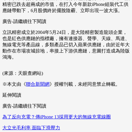
精密已跌去超兩成的市值，在打入今年新款iPhone組裝代工供
應鏈帶動下，6月股價終於擺脫陰霾、立即出現一波大漲。
廣告-請繼續往下閱讀
立訊精密成立於2004年5月24日，是大陸精密製造龍頭企業，
也是紅色供應鏈的指標廠，擁有連接器、聲學、天線、馬達、
無線電充等產品線，多類產品已切入蘋果供應鏈，由於近年大
動作在市場攻城掠地，串接上下游供應鏈，意圖打造成為陸版
鴻海。
(來源：天眼查網站)
※本文由《
聯合新聞網
》授權刊載，未經同意禁止轉載。
延伸閱讀
廣告-請繼續往下閱讀
為了反向充電？傳iPhone 13採用更大的無線充電線圈
大立光毛利率 面臨下滑壓力