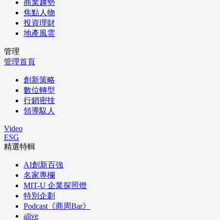
商業趨勢
焦點人物
投資理財
地產風雲
管理
管理首頁
創新策略
數位轉型
行銷密技
領導馭人
Video
ESG
精選特輯
AI創新百強
名家專欄
MIT-U 企業探照燈
特別企劃
Podcast《商周Bar》
alive