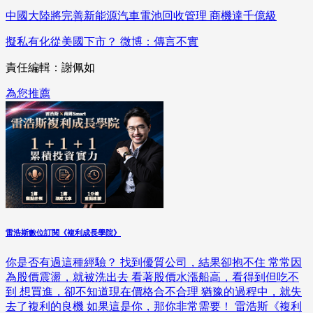
中國大陸將完善新能源汽車電池回收管理 商機達千億級
擬私有化從美國下市？ 微博：傳言不實
責任編輯：謝佩如
為您推薦
雷浩斯數位訂閱《複利成長學院》
你是否有過這種經驗？ 找到優質公司，結果卻抱不住 常常因
為股價震盪，就被洗出去 看著股價水漲船高，看得到但吃不
到 想買進，卻不知道現在價格合不合理 猶豫的過程中，就失
去了複利的良機 如果這是你，那你非常需要！ 雷浩斯《複利