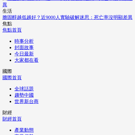
生活
膽固醇越低越好？近9000人實驗破解迷思：死亡率沒明顯差異
焦點
焦點首頁
時事分析
封面故事
今日最新
大家都在看
國際
國際首頁
全球話題
趨勢中國
世界新台商
財經
財經首頁
產業動態