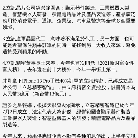
2.立訊晶片公司經營範圍含：顯示器件製造、工業機器人製
造、智慧機器人研發、積體電路晶片及產品製造等，產品廣泛
應用於消費電子、通訊、企業級、汽車及醫療等全球多個重要
領域。
3.立訊進軍晶圓代工，意味著不滿足於代工，另一方面，也可
能是希望保住蘋果訂單的同時，能找到另一大收入來源，避免
過於受到蘋果的牽動。
4.立訊精密董事長王來春，今年也首次問鼎《2021新財富女性
富人榜》，去年還在前十大榜外，今年一舉衝上第二。
才剛拿下iPhone 13 Pro手機40%訂單的立訊精密，已經成立晶
片公司「立芯精密智造」，由立訊精密全資控股，註冊資本為
人民幣3億元（新台幣13億元）。
證券之星報導，根據天眼查App顯示，立芯精密智造已於今年
7月2日成立，法定代表人為郝傑，經營範圍含顯示器件製造；
工業機器人製造；智慧型機器人的研發；積體電路晶片及產品
製造等。
今年以來，蘋果供應鏈企業不斷有各種消息傳出，上半年立訊