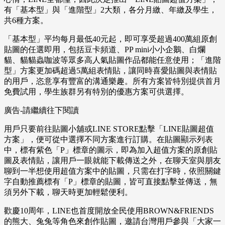
有「基本型」與「進階型」2大類，各分月繳、年繳及學生，
共6種方案。
「基本型」平均每月最低40元起，即可享受超過400萬組原創
貼圖的任選即用，包括豆卡頻道、PP mini小小企鵝、白爛
貓、貓貓蟲咖波等眾多高人氣貼圖作品都能任意使用；「進階
型」方案更加碼超過5萬組表情貼，讓同時喜愛貼圖與表情貼
的用戶，恣意享有豐富的溝通樂趣。所有方案皆特別提供首月
免費試用，學生族群另有特別的優惠方案可供選擇。
廣告-請繼續往下閱讀
用戶只要前往貼圖小舖或LINE STORE點擊「LINE貼圖超值
方案」，便可從中選擇不同方案進行訂購。在貼圖顯示列表
中，標有紫色「P」標章的圖示，即為加入超值方案的原創貼
圖及表情貼，讓用戶一眼就能下載傳送之外，在聊天室與朋友
聊到一半想使用超值方案中的貼圖，只需在打字時，依照關鍵
字自動推薦標有「P」標章的貼圖，皆可直接點擊並傳送，無
須另外下載，聊天時更加輕鬆便利。
歡慶10周年，LINE也首度開放全民使用BROWN&FRIENDS
的熊大、兔兔等角色來創作貼圖，邀請台灣用戶參與「大家一