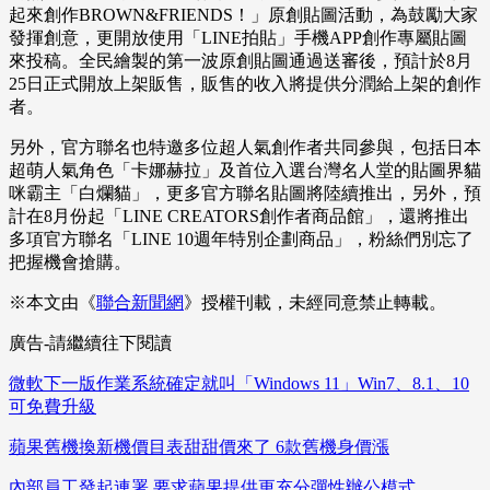
起來創作BROWN&FRIENDS！」原創貼圖活動，為鼓勵大家
發揮創意，更開放使用「LINE拍貼」手機APP創作專屬貼圖
來投稿。全民繪製的第一波原創貼圖通過送審後，預計於8月
25日正式開放上架販售，販售的收入將提供分潤給上架的創作
者。
另外，官方聯名也特邀多位超人氣創作者共同參與，包括日本
超萌人氣角色「卡娜赫拉」及首位入選台灣名人堂的貼圖界貓
咪霸主「白爛貓」，更多官方聯名貼圖將陸續推出，另外，預
計在8月份起「LINE CREATORS創作者商品館」，還將推出
多項官方聯名「LINE 10週年特別企劃商品」，粉絲們別忘了
把握機會搶購。
※本文由《
聯合新聞網
》授權刊載，未經同意禁止轉載。
廣告-請繼續往下閱讀
微軟下一版作業系統確定就叫「Windows 11」Win7、8.1、10
可免費升級
蘋果舊機換新機價目表甜甜價來了 6款舊機身價漲
內部員工發起連署 要求蘋果提供更充分彈性辦公模式