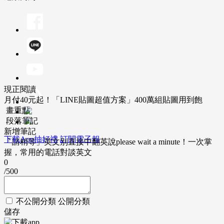
現正閱讀
月付40元起！「LINE貼圖超值方案」400萬組貼圖用到飽
畫重點
段落筆記
新增筆記
下載App抽好禮
訂閱電子報
「請稍等」英文別直接中翻英說please wait a minute！一次掌
握，常用的電話對談英文
0
/500
不公開分類
公開分類
儲存