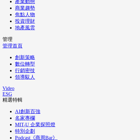
產業動態
商業趨勢
焦點人物
投資理財
地產風雲
管理
管理首頁
創新策略
數位轉型
行銷密技
領導馭人
Video
ESG
精選特輯
AI創新百強
名家專欄
MIT-U 企業探照燈
特別企劃
Podcast《商周Bar》