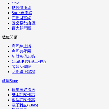
alive
良醫健康網
Smart自學網
商周財富網
圓桌趨勢論壇
百大顧問團
數位閱讀
商周線上讀
商周共學圈
新財富備忘錄
ChatGPT效率工作術
聲音商學院
商周線上課程
商周Store
週年慶好禮送
紙本訂閱優惠
數位訂閱優惠
電子雜誌(Zinio)