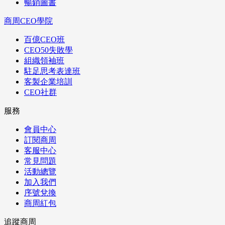
暢銷圖書
商周CEO學院
百億CEO班
CEO50失敗學
組織領袖班
駐足思考表達班
客製企業培訓
CEO社群
服務
會員中心
訂閱商周
客服中心
常見問題
活動總覽
加入我們
序號兌換
商周紅包
追蹤商周