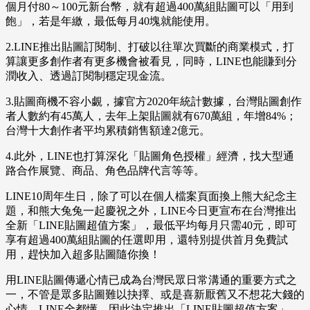
個月付80～100元新台幣，就有超過400萬組貼圖可以「用到
飽」，若是年繳，最低每月40塊就能使用。
2.LINE推出貼圖訂閱制、打破以往單次買斷的商業模式，打
算讓更多創作者有更多機會被看見，同時，LINE也能賺到分
潤收入、透過訂閱制穩定現金流。
3.貼圖商機不容小覷，據官方2020年統計數據，台灣貼圖創作
者人數約有45萬人，去年上架貼圖就有670萬組，年增84%；
台灣十大創作者平均累積銷售額達2億元。
4.此外，LINE也打算深化「貼圖角色授權」經濟，找大型通
路合作展覽、商品、角色品牌代言等等。
LINE10周年生日，除了可以在個人檔案頁面換上熊大紀念主
題，和熊大兔兔一起慶祝之外，LINE今日更宣布在台灣推出
全新「LINE貼圖超值方案」，最低平均每月只需40元，即可
享有超過400萬組貼圖的任選即用，還特別提供首月免費試
用，趕快加入超多貼圖隨你換！
用LINE貼圖傳遞心情已成為台灣民眾日常溝通的重要方式之
一，不管是眾多貼圖難以抉擇、或是喜新厭舊又不想花大錢的
心情，LINE全都懂，因此決定推出「LINE貼圖超值方案」，