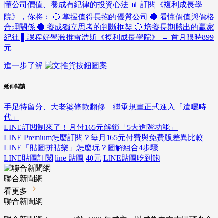
懂公司價值、養成有紀律的投資心法 📊 訂閱《複利成長學
院》，你將： 🔴 掌握值得長抱的優質公司 🔴 看懂價值與價格
合理關係 🔴 養成獨立思考的判斷框架 🔴 培養長期勝出的贏家
紀律 ▌課程好學激推雷浩斯《複利成長學院》 → 首月限時899
元
進一步了解
延伸閱讀
手足特留分、大老婆條款翻修，繼承規畫正式進入「遺囑時
代」
LINE訂閱制來了！月付165元解鎖「5大進階功能」
LINE Premium怎麼訂閱？每月165元付費與免費版差異比較
LINE「貼圖拼貼樂」怎麼玩？圖解組合4步驟
LINE貼圖訂閱
line 貼圖
40元
LINE貼圖吃到飽
聯合新聞網
看更多
聯合新聞網