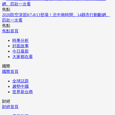
焦點
2026防空演習8/7-8/13登場！北中南時間、14縣市行動斷網、
罰款一次看
焦點
焦點首頁
時事分析
封面故事
今日最新
大家都在看
國際
國際首頁
全球話題
趨勢中國
世界新台商
財經
財經首頁