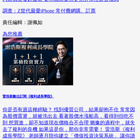
調查：Z世代最愛iPhone 常付費網購、訂票
責任編輯：謝佩如
為您推薦
雷浩斯數位訂閱《複利成長學院》
你是否有過這種經驗？ 找到優質公司，結果卻抱不住 常常因
為股價震盪，就被洗出去 看著股價水漲船高，看得到但吃不
到 想買進，卻不知道現在價格合不合理 猶豫的過程中，就失
去了複利的良機 如果這是你，那你非常需要！ 雷浩斯《複利
成長學院》 老師逐月陪你建立「價值投資決策系統」 讓你讀