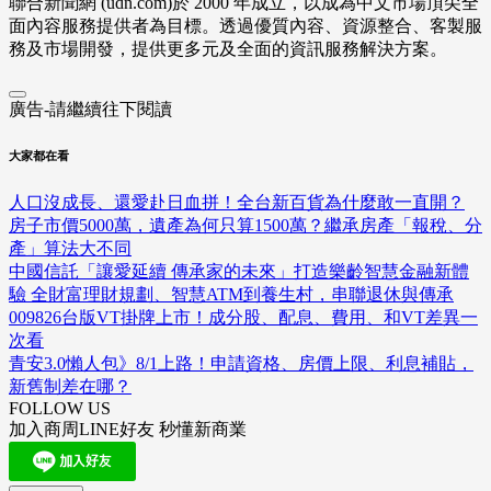
聯合新聞網 (udn.com)於 2000 年成立，以成為中文市場頂尖全
面內容服務提供者為目標。透過優質內容、資源整合、客製服
務及市場開發，提供更多元及全面的資訊服務解決方案。
廣告-請繼續往下閱讀
大家都在看
人口沒成長、還愛赴日血拼！全台新百貨為什麼敢一直開？
房子市價5000萬，遺產為何只算1500萬？繼承房產「報稅、分
產」算法大不同
中國信託「讓愛延續 傳承家的未來」打造樂齡智慧金融新體
驗 全財富理財規劃、智慧ATM到養生村，串聯退休與傳承
009826台版VT掛牌上市！成分股、配息、費用、和VT差異一
次看
青安3.0懶人包》8/1上路！申請資格、房價上限、利息補貼，
新舊制差在哪？
FOLLOW US
加入商周LINE好友 秒懂新商業