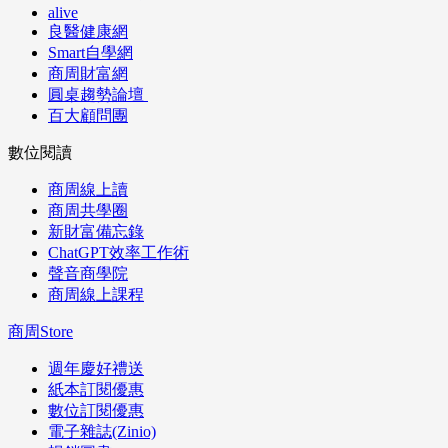
alive
良醫健康網
Smart自學網
商周財富網
圓桌趨勢論壇
百大顧問團
數位閱讀
商周線上讀
商周共學圈
新財富備忘錄
ChatGPT效率工作術
聲音商學院
商周線上課程
商周Store
週年慶好禮送
紙本訂閱優惠
數位訂閱優惠
電子雜誌(Zinio)