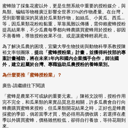
蜜蜂除了採集花蜜以外，更是生態系統中重要的授粉媒介，與
鳥類、蝙蝠等物種廣泛影響全世界35%的作物產量。在台灣，
受到影響最深的莫過於瓜果類作物，如絲瓜、小黃瓜、西瓜...
等，因瓜果類花粉粒黏重，單靠風難以傳播，需仰賴蜜蜂授粉
提高結果率，不少瓜農每季都向蜂農購買蜜蜂用於授粉，卻因
不善養蜂，導致授粉效果不佳、或是讓蜜蜂輕易死去。
為了解決瓜農的困境，宜蘭大學生物技術與動物科學系教授陳
裕文率領團隊，
提出「蜜蜂授粉業」計畫，並獲得科技部的專
案計畫補助，將在未來1年內和國內企業攜手合作，師法國
外，建立起屬於台灣、專職協助瓜農授粉的養蜂業別。
為什麼要推「蜜蜂授粉業」？
廣告-請繼續往下閱讀
「蜜蜂是農業不可或缺的重要元素。」陳裕文說明，授粉作用
完不完全，和瓜果類的果實品質息息相關，許多瓜農會自行向
蜂農購買蜜蜂來授粉，但瓜果類開花結果之時，正好也是蜂農
採蜜的季節，倘若當季才買，勢必得用高價收購；若選擇在產
季以外購買蜜蜂，價格雖然較低，卻得自行養放，等待花期到
來。