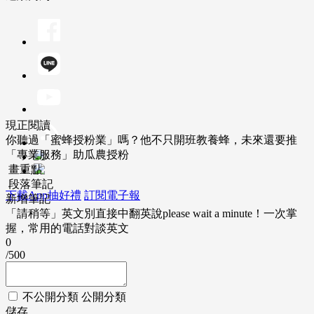
現正閱讀
你聽過「蜜蜂授粉業」嗎？他不只開班教養蜂，未來還要推
「專業服務」助瓜農授粉
畫重點
段落筆記
下載App抽好禮
訂閱電子報
新增筆記
「請稍等」英文別直接中翻英說please wait a minute！一次掌
握，常用的電話對談英文
0
/500
不公開分類
公開分類
儲存