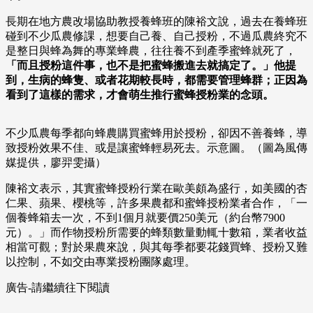
長期在地方農改場協助教授養蜂班的陳裕文說，過去在養蜂班
碰到不少瓜農修課，想要自己養、自己授粉，不過瓜農終究不
是整日與蜂為舞的專業蜂農，往往養不到產季蜜蜂就死了，
「而且授粉這件事，也不是把蜜蜂搬進去就搞定了。」他提
到，生病的蜂隻、或者花期較長時，都需要管理蜂群；正因為
看到了這樣的需求，才會萌生推行蜜蜂授粉業的念頭。
不少瓜農每季都向蜂農購買蜜蜂用於授粉，卻因不善養蜂，導
致授粉效果不佳、或是讓蜜蜂輕易死去。示意圖。（圖為風傳
媒提供，廖羿雯攝）
陳裕文表示，其實蜜蜂授粉行業在歐美頗為盛行，如美國的杏
仁果、蘋果、櫻桃等，許多果農都和蜜蜂授粉業者合作，「一
個養蜂箱去一次，不到1個月就要價250美元（約台幣7900
元）。」而作物授粉所需要的蜂類數量動輒十數箱，業者收益
相當可觀；對於果農來說，與其每季都要花錢買蜂、授粉又難
以控制，不如交由專業授粉團隊處理。
廣告-請繼續往下閱讀