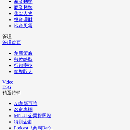
產業動態
商業趨勢
焦點人物
投資理財
地產風雲
管理
管理首頁
創新策略
數位轉型
行銷密技
領導馭人
Video
ESG
精選特輯
AI創新百強
名家專欄
MIT-U 企業探照燈
特別企劃
Podcast《商周Bar》