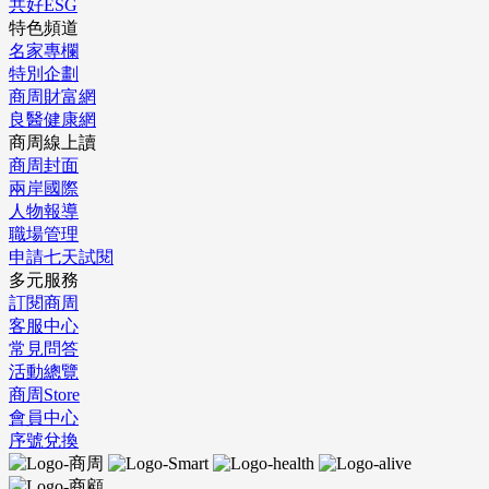
共好ESG
特色頻道
名家專欄
特別企劃
商周財富網
良醫健康網
商周線上讀
商周封面
兩岸國際
人物報導
職場管理
申請七天試閱
多元服務
訂閱商周
客服中心
常見問答
活動總覽
商周Store
會員中心
序號兌換