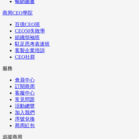
暢銷圖書
商周CEO學院
百億CEO班
CEO50失敗學
組織領袖班
駐足思考表達班
客製企業培訓
CEO社群
服務
會員中心
訂閱商周
客服中心
常見問題
活動總覽
加入我們
序號兌換
商周紅包
追蹤商周