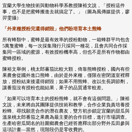
宜蘭大學生物技術與動物科學系教授陳裕文說，「授粉這件
事，也不是把蜜蜂搬進去就搞定了。」（圖為風傳媒提供，廖
羿雯攝）
「外來種授粉完還得銷毀」他們盼培育本土熊蜂
所有蜂類中，蜜蜂是最有效率的授粉動物，一箱蜂群平均包含
5萬隻蜜蜂，每一次採集飛行只採同一種花，且會共同合作採
集同一區域的蜜源，有效授粉機率高，但也不是所有作物都由
蜜蜂授粉。
陳裕文舉例，桃太郎蕃茄比較大顆，倚靠熊蜂授粉，國內有些
果農會從國外進口熊蜂，由於是外來種，僅限在密閉溫室裡釋
放，授粉結束後還得銷毀；如果不用熊蜂、改以生長調節劑，
讓番茄沒有授粉也能結果，果子的品質通常較差。
「如果可以培育本土的授粉熊蜂，就不會有這個問題。」陳裕
文說，未來將由其團隊提供技術和教學，合作企業負責培養授
粉蜂、尋找願意合作的潛在農友，雙方初步鎖定宜蘭的甜瓜與
溫泉桃太郎番茄之果農為最主要的合作目標，進行市場調查。
生產哈密瓜聞名的壯圍鄉農會已經答應釋出部分野外瓜田參與
這項計畫—當然，現階段仍是零收費的。