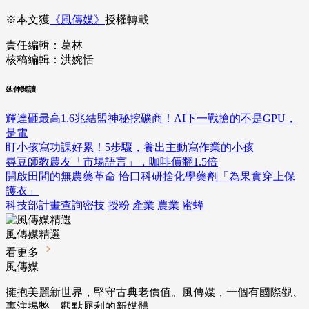
※本文獲
《風傳媒》
授權轉載
責任編輯：葛林
核稿編輯：洪婉恬
延伸閱讀
輝達砸最高1.6兆結盟神秘挖礦商！AI下一戰搶的不是GPU，
是電
盯小孩寫功課好累！5步驟，養出主動寫作業的小孩
尋豆師教農友「市場語言」，咖啡價翻1.5倍
開啟田間的無農藥革命 恰口科研捨化學藥劑「為果實穿上保
護衣」
科技部計畫查詢密技
授粉
產業
農業
蜜蜂
風傳媒精選
看更多
風傳媒
擁抱美麗新世界，堅守古典老價值。風傳媒，一個有國際觀、
專注揭弊、觀點犀利的新媒體。