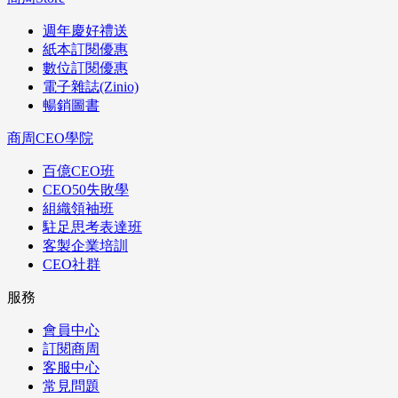
週年慶好禮送
紙本訂閱優惠
數位訂閱優惠
電子雜誌(Zinio)
暢銷圖書
商周CEO學院
百億CEO班
CEO50失敗學
組織領袖班
駐足思考表達班
客製企業培訓
CEO社群
服務
會員中心
訂閱商周
客服中心
常見問題