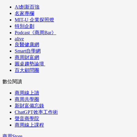
AI創新百強
名家專欄
MIT-U 企業探照燈
特別企劃
Podcast《商周Bar》
alive
良醫健康網
Smart自學網
商周財富網
圓桌趨勢論壇
百大顧問團
數位閱讀
商周線上讀
商周共學圈
新財富備忘錄
ChatGPT效率工作術
聲音商學院
商周線上課程
商周Store