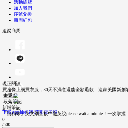
活動總覽
加入我們
序號兌換
商周紅包
追蹤商周
現正閱讀
買房像上網買衣服，30天不滿意還能全額退款！這家美國新創靠
畫重點
段落筆記
新增筆記
下載App抽好禮
訂閱電子報
「請稍等」英文別直接中翻英說please wait a minute！一
0
/500