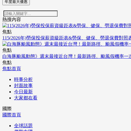
年度最大優惠
熱搜內容
焦點
115(2026年)勞保投保薪資級距表&勞保、健保、勞退保費對照
焦點
白海豚颱風動態》週末最接近台灣！最新路徑、颱風假機率一
焦點
焦點首頁
時事分析
封面故事
今日最新
大家都在看
國際
國際首頁
全球話題