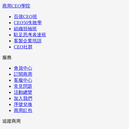
商周CEO學院
百億CEO班
CEO50失敗學
組織領袖班
駐足思考表達班
客製企業培訓
CEO社群
服務
會員中心
訂閱商周
客服中心
常見問題
活動總覽
加入我們
序號兌換
商周紅包
追蹤商周