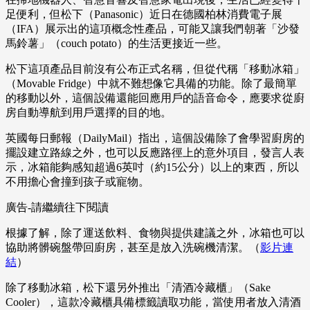
足便利，但松下（Panasonic）近日在德國柏林消費電子展
（IFA）展示出的這項概念性產品，可能又讓我們朝著「沙發
馬鈴薯」（couch potato）的生活更接近一些。
松下這項產品目前沒有公布正式名稱，但從代稱「移動冰箱」
（Movable Fridge）中就不難想像它具備的功能。除了最簡單
的移動以外，這個設備還能回應用戶的語音命令，應要求從廚
房自動導航到用戶選擇的目的地。
英國每日郵報（DailyMail）指出，這個設備除了會學習廚房的
擺設建立路線之外，也可以反應路徑上的意外項目，發言人表
示，冰箱能夠感知超過6英吋（約15公分）以上的東西，所以
不用擔心會撞到孩子或寵物。
廣告-請繼續往下閱讀
根據了解，除了運送飲料、食物與提供建議之外，冰箱也可以
協助將髒碗盤帶回廚房，甚至是放入洗碗機清潔。（
影片連
結
）
除了移動冰箱，松下還另外推出「清酒冷藏櫃」（Sake
Cooler），這款冷藏櫃具備標籤讀取功能，當使用者放入清酒