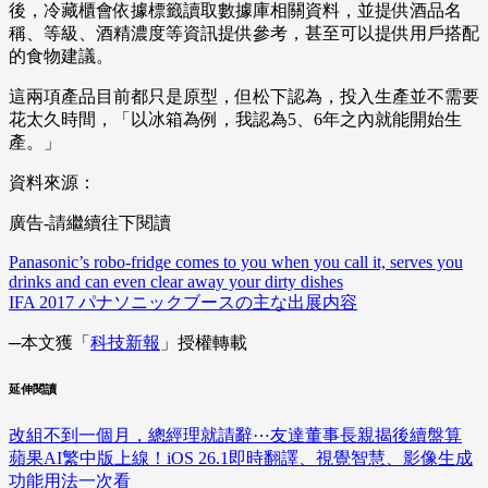
後，冷藏櫃會依據標籤讀取數據庫相關資料，並提供酒品名
稱、等級、酒精濃度等資訊提供參考，甚至可以提供用戶搭配
的食物建議。
這兩項產品目前都只是原型，但松下認為，投入生產並不需要
花太久時間，「以冰箱為例，我認為5、6年之內就能開始生
產。」
資料來源：
廣告-請繼續往下閱讀
Panasonic’s robo-fridge comes to you when you call it, serves you
drinks and can even clear away your dirty dishes
IFA 2017 パナソニックブースの主な出展内容
─本文獲「
科技新報
」授權轉載
延伸閱讀
改組不到一個月，總經理就請辭⋯友達董事長親揭後續盤算
蘋果AI繁中版上線！iOS 26.1即時翻譯、視覺智慧、影像生成
功能用法一次看