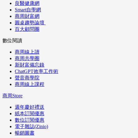
良醫健康網
Smart自學網
商周財富網
圓桌趨勢論壇
百大顧問團
數位閱讀
商周線上讀
商周共學圈
新財富備忘錄
ChatGPT效率工作術
聲音商學院
商周線上課程
商周Store
週年慶好禮送
紙本訂閱優惠
數位訂閱優惠
電子雜誌(Zinio)
暢銷圖書