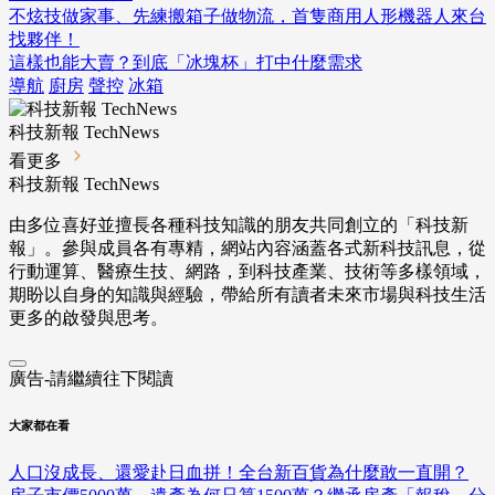
不炫技做家事、先練搬箱子做物流，首隻商用人形機器人來台
找夥伴！
這樣也能大賣？到底「冰塊杯」打中什麼需求
導航
廚房
聲控
冰箱
科技新報 TechNews
看更多
科技新報 TechNews
由多位喜好並擅長各種科技知識的朋友共同創立的「科技新
報」。參與成員各有專精，網站內容涵蓋各式新科技訊息，從
行動運算、醫療生技、網路，到科技產業、技術等多樣領域，
期盼以自身的知識與經驗，帶給所有讀者未來市場與科技生活
更多的啟發與思考。
廣告-請繼續往下閱讀
大家都在看
人口沒成長、還愛赴日血拼！全台新百貨為什麼敢一直開？