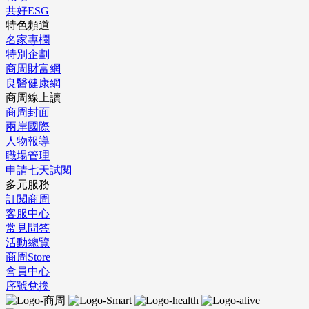
共好ESG
特色頻道
名家專欄
特別企劃
商周財富網
良醫健康網
商周線上讀
商周封面
兩岸國際
人物報導
職場管理
申請七天試閱
多元服務
訂閱商周
客服中心
常見問答
活動總覽
商周Store
會員中心
序號兌換