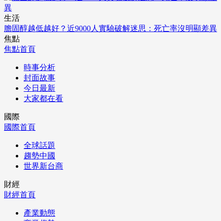
生活
膽固醇越低越好？近9000人實驗破解迷思：死亡率沒明顯差異
焦點
焦點首頁
時事分析
封面故事
今日最新
大家都在看
國際
國際首頁
全球話題
趨勢中國
世界新台商
財經
財經首頁
產業動態