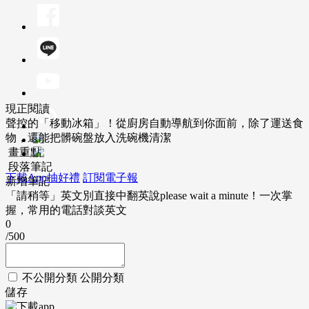
現正閱讀
聲控的「移動冰箱」！從廚房自動導航到你面前，除了運送食
物，還能把髒碗盤放入洗碗機清潔
畫重點
段落筆記
下載App抽好禮
訂閱電子報
新增筆記
「請稍等」英文別直接中翻英說please wait a minute！一次掌
握，常用的電話對談英文
0
/500
不公開分類
公開分類
儲存