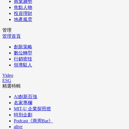
商業趨勢
焦點人物
投資理財
地產風雲
管理
管理首頁
創新策略
數位轉型
行銷密技
領導馭人
Video
ESG
精選特輯
AI創新百強
名家專欄
MIT-U 企業探照燈
特別企劃
Podcast《商周Bar》
alive