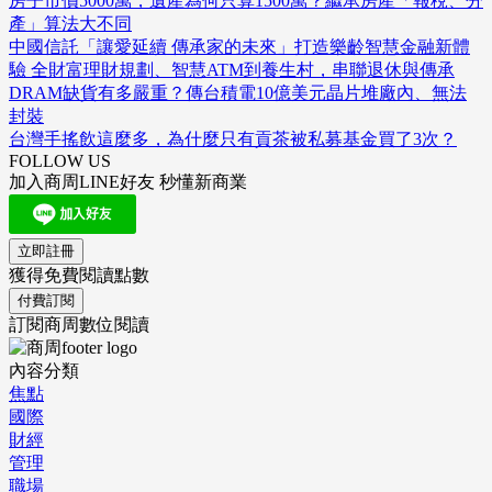
房子市價5000萬，遺產為何只算1500萬？繼承房產「報稅、分
產」算法大不同
中國信託「讓愛延續 傳承家的未來」打造樂齡智慧金融新體
驗 全財富理財規劃、智慧ATM到養生村，串聯退休與傳承
DRAM缺貨有多嚴重？傳台積電10億美元晶片堆廠內、無法
封裝
台灣手搖飲這麼多，為什麼只有貢茶被私募基金買了3次？
FOLLOW US
加入商周LINE好友 秒懂新商業
立即註冊
獲得免費閱讀點數
付費訂閱
訂閱商周數位閱讀
內容分類
焦點
國際
財經
管理
職場