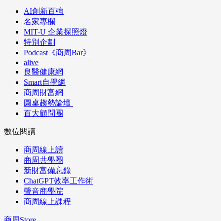
AI創新百強
名家專欄
MIT-U 企業探照燈
特別企劃
Podcast《商周Bar》
alive
良醫健康網
Smart自學網
商周財富網
圓桌趨勢論壇
百大顧問團
數位閱讀
商周線上讀
商周共學圈
新財富備忘錄
ChatGPT效率工作術
聲音商學院
商周線上課程
商周Store