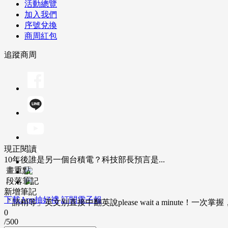
活動總覽
加入我們
序號兌換
商周紅包
追蹤商周
現正閱讀
10年後誰是另一個台積電？科技部長預言是...
畫重點
段落筆記
新增筆記
下載App抽好禮
訂閱電子報
「請稍等」英文別直接中翻英說please wait a minute！一
0
/500