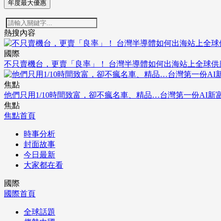
年度最大優惠
熱搜內容
國際
不只賣機台，更賣「良率」！ 台灣半導體如何出海站上全球供
焦點
他們只用1/10時間致富，卻不瘋名車、精品…台灣第一份AI新
焦點
焦點首頁
時事分析
封面故事
今日最新
大家都在看
國際
國際首頁
全球話題