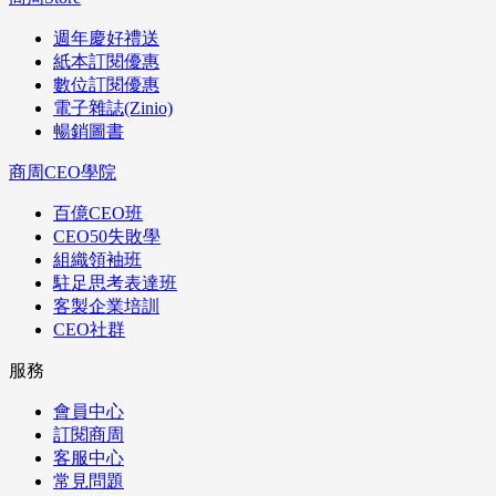
週年慶好禮送
紙本訂閱優惠
數位訂閱優惠
電子雜誌(Zinio)
暢銷圖書
商周CEO學院
百億CEO班
CEO50失敗學
組織領袖班
駐足思考表達班
客製企業培訓
CEO社群
服務
會員中心
訂閱商周
客服中心
常見問題