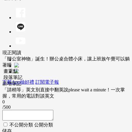
現正閱讀
「辦公室神物」誕生！辦公桌合體小床，讓上班族午覺可以躺
著睡
畫重點
段落筆記
下載App抽好禮
訂閱電子報
新增筆記
「請稍等」英文別直接中翻英說please wait a minute！一次掌
握，常用的電話對談英文
0
/500
不公開分類
公開分類
儲存