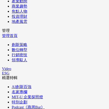
產業動態
商業趨勢
焦點人物
投資理財
地產風雲
管理
管理首頁
創新策略
數位轉型
行銷密技
領導馭人
Video
ESG
精選特輯
AI創新百強
名家專欄
MIT-U 企業探照燈
特別企劃
Podcast《商周Bar》