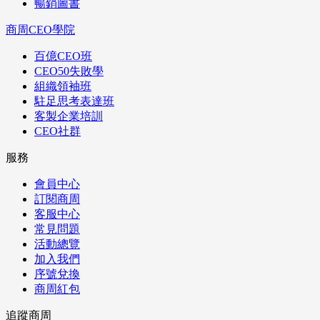
暢銷圖書
商周CEO學院
百億CEO班
CEO50失敗學
組織領袖班
駐足思考表達班
客製企業培訓
CEO社群
服務
會員中心
訂閱商周
客服中心
常見問題
活動總覽
加入我們
序號兌換
商周紅包
追蹤商周