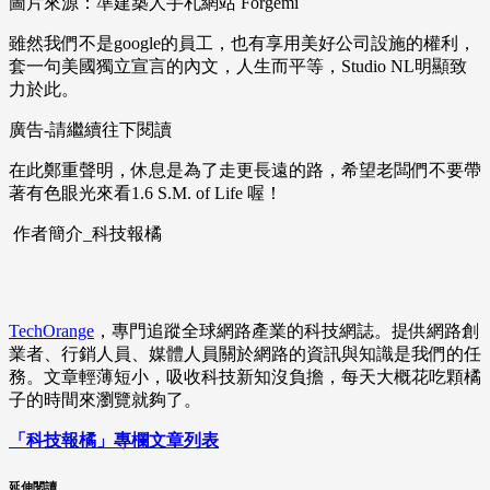
圖片來源：準建築人手札網站 Forgemi
雖然我們不是google的員工，也有享用美好公司設施的權利，
套一句美國獨立宣言的內文，人生而平等，Studio NL明顯致
力於此。
廣告-請繼續往下閱讀
在此鄭重聲明，休息是為了走更長遠的路，希望老闆們不要帶
著有色眼光來看1.6 S.M. of Life 喔！
作者簡介_科技報橘
TechOrange
，專門追蹤全球網路產業的科技網誌。提供網路創
業者、行銷人員、媒體人員關於網路的資訊與知識是我們的任
務。文章輕薄短小，吸收科技新知沒負擔，每天大概花吃顆橘
子的時間來瀏覽就夠了。
「科技報橘」專欄文章列表
延伸閱讀