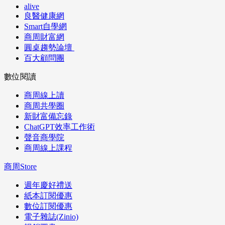
alive
良醫健康網
Smart自學網
商周財富網
圓桌趨勢論壇
百大顧問團
數位閱讀
商周線上讀
商周共學圈
新財富備忘錄
ChatGPT效率工作術
聲音商學院
商周線上課程
商周Store
週年慶好禮送
紙本訂閱優惠
數位訂閱優惠
電子雜誌(Zinio)