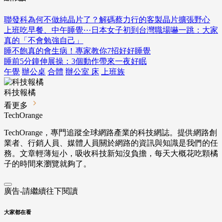
聯發科為何不做純晶片了？解碼蔡力行的客製晶片擴張野心
上班吃早餐、中午睡覺⋯日本女子初到台灣職場嚇一跳：大家
真的「不會勉強自己」
睡不飽真的會生病！專家教你7招好好睡覺
睡前5分鐘伸展操：3個動作帶來一夜好眠
午覺
辦公桌
合體
辦公室 床
上班族
科技報橘
看更多
TechOrange
TechOrange，專門追蹤全球網路產業的科技網誌。提供網路創
業者、行銷人員、媒體人員關於網路的資訊與知識是我們的任
務。文章輕薄短小，吸收科技新知沒負擔，每天大概花吃顆橘
子的時間來瀏覽就夠了。
廣告-請繼續往下閱讀
大家都在看