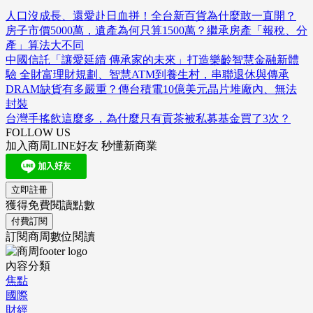
人口沒成長、還愛赴日血拼！全台新百貨為什麼敢一直開？
房子市價5000萬，遺產為何只算1500萬？繼承房產「報稅、分
產」算法大不同
中國信託「讓愛延續 傳承家的未來」打造樂齡智慧金融新體
驗 全財富理財規劃、智慧ATM到養生村，串聯退休與傳承
DRAM缺貨有多嚴重？傳台積電10億美元晶片堆廠內、無法
封裝
台灣手搖飲這麼多，為什麼只有貢茶被私募基金買了3次？
FOLLOW US
加入商周LINE好友 秒懂新商業
立即註冊
獲得免費閱讀點數
付費訂閱
訂閱商周數位閱讀
內容分類
焦點
國際
財經