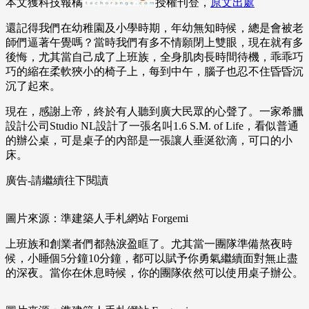
本文獲科技報橘
授權刊登，
原文出處
還記得我們在幼稚園及小學時期，年幼無知時候，總是會被老
師們逼著午覺嗎？當時我們有多不情願閉上雙眼，現在就有多
後悔，尤其當自己成了上班族，全身肌肉長時間待機，乖乖巧
巧的縮在柔軟狹小的椅子上，每到中午，腦子也忍不住昏昏沉
沉了起來。
現在，感謝上帝，終於有人聽到廣大民眾的心聲了。一家希臘
設計公司Studio NL設計了一張名叫1.6 S.M. of Life，看似普通
的辦公桌，可是桌子的內部是一張讓人垂涎欲滴，可口的小
床。
廣告-請繼續往下閱讀
圖片來源：準建築人手札網站 Forgemi
上班族和創業者們都熱淚盈眶了。尤其當一團隊準備熬夜時
候，小睡個5分鐘10分鐘，都可以賦予你勇氣繼續面對無止盡
的深夜。當你在休息時候，你的團隊依然可以使用桌子辦公。