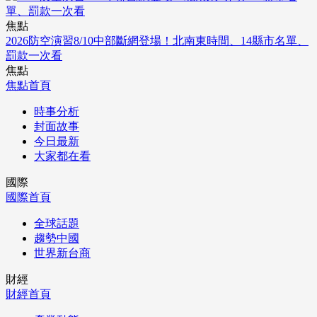
焦點
2026防空演習8/10中部斷網登場！北南東時間、14縣市名單、
罰款一次看
焦點
焦點首頁
時事分析
封面故事
今日最新
大家都在看
國際
國際首頁
全球話題
趨勢中國
世界新台商
財經
財經首頁