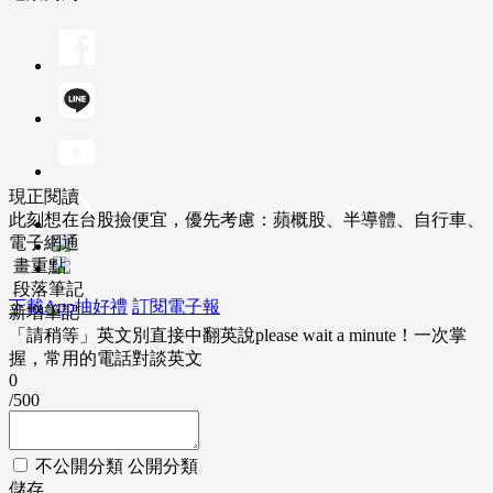
現正閱讀
此刻想在台股撿便宜，優先考慮：蘋概股、半導體、自行車、
電子網通
畫重點
段落筆記
下載App抽好禮
訂閱電子報
新增筆記
「請稍等」英文別直接中翻英說please wait a minute！一次掌
握，常用的電話對談英文
0
/500
不公開分類
公開分類
儲存