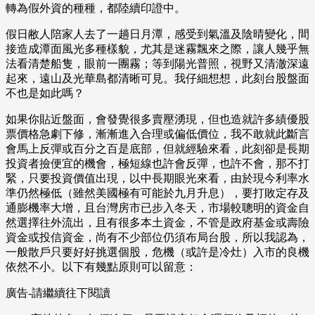
轉為假外資的種種，都陸續印證中。
假日敝人陪家人去了一趟日月潭，感受到氣溫及陰晴變化，間
接造成潭面風光多種樣貌，尤其是迷霧飄來之際，讓人幾乎無
法看清楚船隻，眼前一團霧；等到陽光普照，視野又清澈深遠
起來，遠山及光華島都清晰可見。我仔細想想，此刻台股盤面
不也是如此嗎？
如果你貼近盤面，會發覺很多賣壓湧現，但也造就許多績優股
票價格急劇下修，漸漸進入合理或偏低價位，我不敢就此斷言
會馬上反彈或百分之百是底部，但就經驗來看，此刻卻是長期
投資者撿便宜的機會，極短線也許會反彈，也許不會，那不打
緊，只要投資價值出現，以中長期眼光來看，由於現今利率水
準仍然極低（雖然美國極有可能於九月升息），要打敗定存及
通膨機率大增，且台灣房市已步入冬天，市場較聰明的資金自
然選擇往外流出，且有很多本土資金，不管是政府基金或壽險
資金或投信資金，尚有不少部位仍須布局台股，所以我認為，
一般散戶只要好好挑選個股，危機（或許是冷灶）入市的良機
依然不小。以下有幾點原則可以留意：
廣告-請繼續往下閱讀