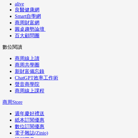
alive
良醫健康網
Smart自學網
商周財富網
圓桌趨勢論壇
百大顧問團
數位閱讀
商周線上讀
商周共學圈
新財富備忘錄
ChatGPT效率工作術
聲音商學院
商周線上課程
商周Store
週年慶好禮送
紙本訂閱優惠
數位訂閱優惠
電子雜誌(Zinio)