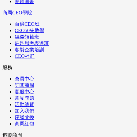
暢銷圖書
商周CEO學院
百億CEO班
CEO50失敗學
組織領袖班
駐足思考表達班
客製企業培訓
CEO社群
服務
會員中心
訂閱商周
客服中心
常見問題
活動總覽
加入我們
序號兌換
商周紅包
追蹤商周