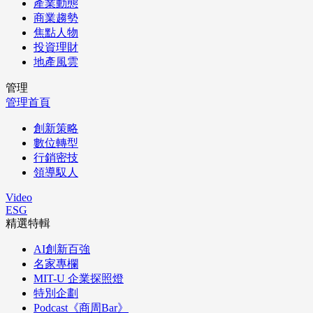
產業動態
商業趨勢
焦點人物
投資理財
地產風雲
管理
管理首頁
創新策略
數位轉型
行銷密技
領導馭人
Video
ESG
精選特輯
AI創新百強
名家專欄
MIT-U 企業探照燈
特別企劃
Podcast《商周Bar》