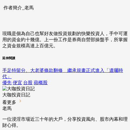
作者簡介_老馬
現職是個為自己也幫好友做投資規劃的快樂投資人，手中可運
用的資金約十幾億。上一份工作是券商自營部操盤手，所掌握
之資金規模高達上百億元。
延伸閱讀
手足特留分、大老婆條款翻修 繼承規畫正式進入「遺囑時
代」
優先
便宜
台股
蘋概股
大咖投資日記
看更多
老馬
一位浸淫市場近三十年的大戶，分享投資風向、股市內幕和理
財心得。