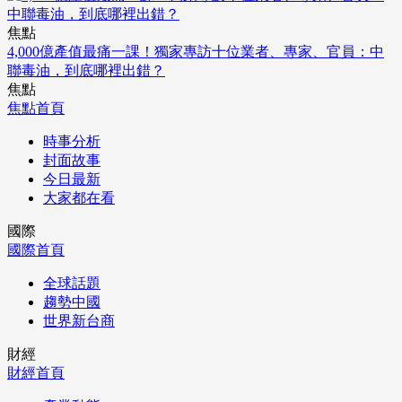
焦點
4,000億產值最痛一課！獨家專訪十位業者、專家、官員：中
聯毒油，到底哪裡出錯？
焦點
焦點首頁
時事分析
封面故事
今日最新
大家都在看
國際
國際首頁
全球話題
趨勢中國
世界新台商
財經
財經首頁