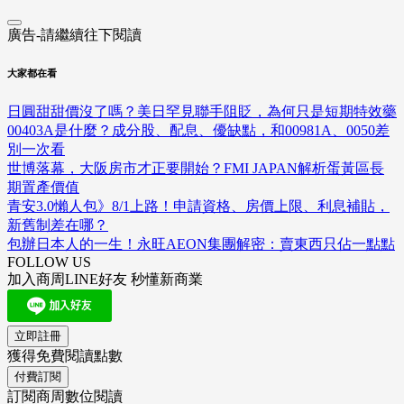
廣告-請繼續往下閱讀
大家都在看
日圓甜甜價沒了嗎？美日罕見聯手阻貶，為何只是短期特效藥
00403A是什麼？成分股、配息、優缺點，和00981A、0050差
別一次看
世博落幕，大阪房市才正要開始？FMI JAPAN解析蛋黃區長
期置產價值
青安3.0懶人包》8/1上路！申請資格、房價上限、利息補貼，
新舊制差在哪？
包辦日本人的一生！永旺AEON集團解密：賣東西只佔一點點
FOLLOW US
加入商周LINE好友 秒懂新商業
立即註冊
獲得免費閱讀點數
付費訂閱
訂閱商周數位閱讀