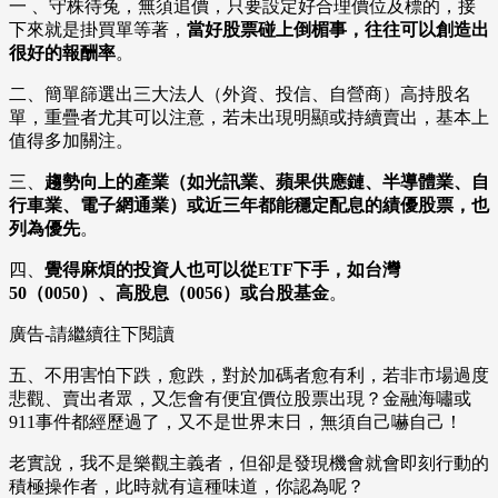
一 、守株待兔，無須追價，只要設定好合理價位及標的，接
下來就是掛買單等著，
當好股票碰上倒楣事，往往可以創造出
很好的報酬率
。
二、簡單篩選出三大法人（外資、投信、自營商）高持股名
單，重疊者尤其可以注意，若未出現明顯或持續賣出，基本上
值得多加關注。
三、
趨勢向上的產業（如光訊業、蘋果供應鏈、半導體業、自
行車業、電子網通業）或近三年都能穩定配息的績優股票，也
列為優先
。
四、
覺得麻煩的投資人也可以從ETF下手，如台灣
50（0050）、高股息（0056）或台股基金
。
廣告-請繼續往下閱讀
五、不用害怕下跌，愈跌，對於加碼者愈有利，若非市場過度
悲觀、賣出者眾，又怎會有便宜價位股票出現？金融海嘯或
911事件都經歷過了，又不是世界末日，無須自己嚇自己！
老實說，我不是樂觀主義者，但卻是發現機會就會即刻行動的
積極操作者，此時就有這種味道，你認為呢？