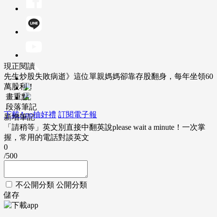
現正閱讀
先生炒股失敗病逝》這位單親媽媽卻靠存股翻身，每年坐領60
萬股利！
畫重點
段落筆記
下載App抽好禮
訂閱電子報
新增筆記
「請稍等」英文別直接中翻英說please wait a minute！一次掌
握，常用的電話對談英文
0
/500
不公開分類
公開分類
儲存