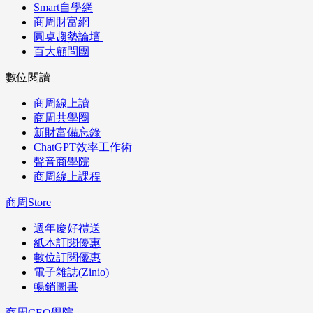
Smart自學網
商周財富網
圓桌趨勢論壇
百大顧問團
數位閱讀
商周線上讀
商周共學圈
新財富備忘錄
ChatGPT效率工作術
聲音商學院
商周線上課程
商周Store
週年慶好禮送
紙本訂閱優惠
數位訂閱優惠
電子雜誌(Zinio)
暢銷圖書
商周CEO學院