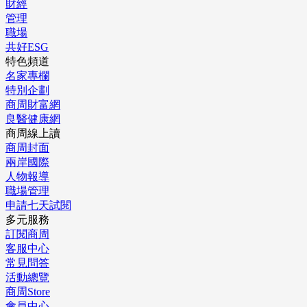
財經
管理
職場
共好ESG
特色頻道
名家專欄
特別企劃
商周財富網
良醫健康網
商周線上讀
商周封面
兩岸國際
人物報導
職場管理
申請七天試閱
多元服務
訂閱商周
客服中心
常見問答
活動總覽
商周Store
會員中心