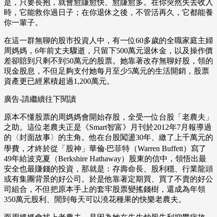
是，只要長抱，就會愈賺愈快、愈賺愈多。在你突然失去收入
時，它能救你過日子；在你退休之後，不管活再久，它都能養
你一輩子。
在這一群無聊的股市投資人中，有一位60多歲的全職家庭主婦
周媽媽，6年前丈夫驟逝，只留下500萬元退休金，以及操作價
差卻賠到只剩不到50萬元的股票。她靠著改存無聊好股，領的
現金股息，不但足夠支付她每月至少5萬元的生活開銷，股票
資產更已經累積超過1,200萬元。
廣告-請繼續往下閱讀
原本不懂股票的周媽媽會開始存股，全受一位台股「老農夫」
之助。這位老農夫正是《Smart智富》月刊於2012年7月報導過
的〈封面故事〉的主角。他在台股闖盪30年、繳了上千萬元的
學費，才終於從「股神」華倫‧巴菲特（Warren Buffett）寫了
49年給波克夏（Berkshire Hathaway）股東的信中，領悟出最
安全也最賺錢的投資，那就是：存壽命長、股利穩、行業龍頭
或有集團背景的好公司。於是他靠著定期買、買了不賣的好公
司組合，不但把原本手上的套牢股票變搖錢樹，還成為年領
350萬元股利、閒到每天可以澆花種果的快樂老農夫。