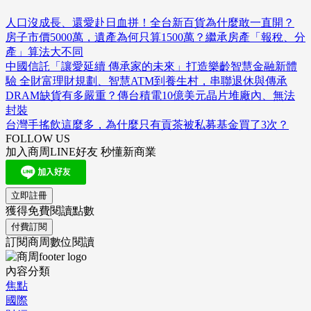
人口沒成長、還愛赴日血拼！全台新百貨為什麼敢一直開？
房子市價5000萬，遺產為何只算1500萬？繼承房產「報稅、分
產」算法大不同
中國信託「讓愛延續 傳承家的未來」打造樂齡智慧金融新體
驗 全財富理財規劃、智慧ATM到養生村，串聯退休與傳承
DRAM缺貨有多嚴重？傳台積電10億美元晶片堆廠內、無法
封裝
台灣手搖飲這麼多，為什麼只有貢茶被私募基金買了3次？
FOLLOW US
加入商周LINE好友 秒懂新商業
立即註冊
獲得免費閱讀點數
付費訂閱
訂閱商周數位閱讀
內容分類
焦點
國際