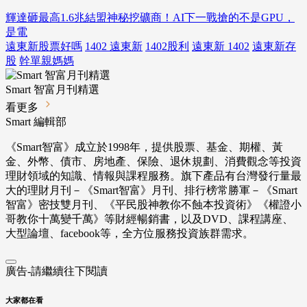
輝達砸最高1.6兆結盟神秘挖礦商！AI下一戰搶的不是GPU，
是電
遠東新股票好嗎
1402 遠東新
1402股利
遠東新 1402
遠東新存
股
幹單親媽媽
Smart 智富月刊精選
看更多
Smart 編輯部
《Smart智富》成立於1998年，提供股票、基金、期權、黃
金、外幣、債市、房地產、保險、退休規劃、消費觀念等投資
理財領域的知識、情報與課程服務。旗下產品有台灣發行量最
大的理財月刊－《Smart智富》月刊、排行榜常勝軍－《Smart
智富》密技雙月刊、《平民股神教你不蝕本投資術》《權證小
哥教你十萬變千萬》等財經暢銷書，以及DVD、課程講座、
大型論壇、facebook等，全方位服務投資族群需求。
廣告-請繼續往下閱讀
大家都在看