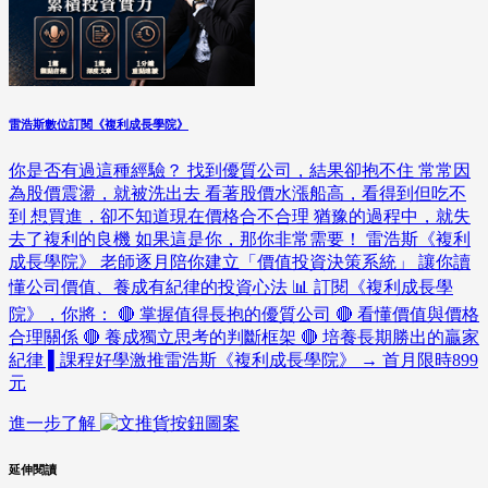
雷浩斯數位訂閱《複利成長學院》
你是否有過這種經驗？ 找到優質公司，結果卻抱不住 常常因
為股價震盪，就被洗出去 看著股價水漲船高，看得到但吃不
到 想買進，卻不知道現在價格合不合理 猶豫的過程中，就失
去了複利的良機 如果這是你，那你非常需要！ 雷浩斯《複利
成長學院》 老師逐月陪你建立「價值投資決策系統」 讓你讀
懂公司價值、養成有紀律的投資心法 📊 訂閱《複利成長學
院》，你將： 🔴 掌握值得長抱的優質公司 🔴 看懂價值與價格
合理關係 🔴 養成獨立思考的判斷框架 🔴 培養長期勝出的贏家
紀律 ▌課程好學激推雷浩斯《複利成長學院》 → 首月限時899
元
進一步了解
延伸閱讀