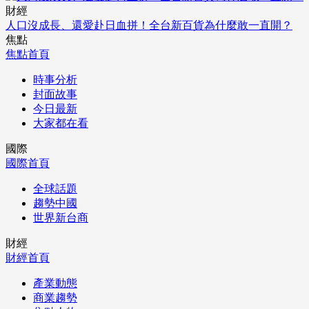
財經
人口沒成長、還愛赴日血拼！全台新百貨為什麼敢一直開？
焦點
焦點首頁
時事分析
封面故事
今日最新
大家都在看
國際
國際首頁
全球話題
趨勢中國
世界新台商
財經
財經首頁
產業動態
商業趨勢