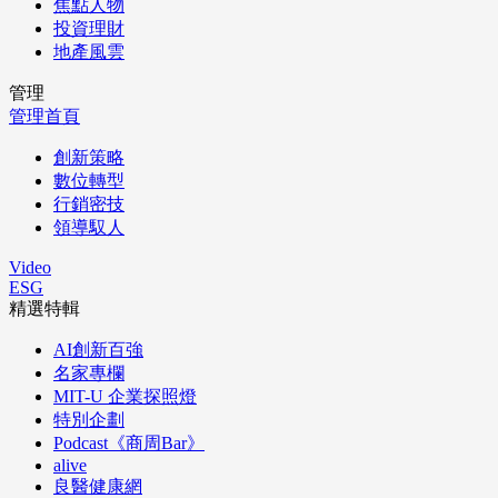
焦點人物
投資理財
地產風雲
管理
管理首頁
創新策略
數位轉型
行銷密技
領導馭人
Video
ESG
精選特輯
AI創新百強
名家專欄
MIT-U 企業探照燈
特別企劃
Podcast《商周Bar》
alive
良醫健康網