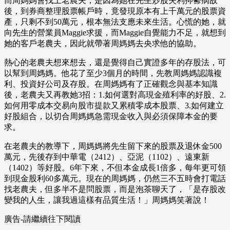
而周媽媽會找上老農夫，是因為她在先生炒股失利抑鬰病故
後，到券商整理股票帳戶時，竟發現原本有上千萬元的股票資
產，只剩不到50萬元，根本無法支應未來生活。心慌的她，就
向先生的營業員Maggie求援，而Maggie自覺能力不足，就想到
她的客戶老農夫，因此就帶著周媽媽去央求他的協助。
熱心的老農夫想來想去，還是覺得自己實證多年的存股法，可
以幫到周媽媽。他花了至少3個月的時間，先教周媽媽認識複
利、投資好公司及存股。在周媽媽有了正確觀念與基本知識
後，老農夫又再教她3招：1.如何選對高現金殖利率的好股、2.
如何用零成本交易向股市提款又累積零成本股票、3.如何建立
好股組合，以切合周媽媽急需現金收入與必須保障本金的要
求。
在老農夫的教導下，周媽媽將先生留下來的股票及退休金500
萬元，先後存到中華電（2412）、亞泥（1102）、遠東新
（1402）等好股。6年下來，不但本金成長1倍多，每年更可領
到現金股利60多萬元。現在的周媽媽，仍然三不五時會打電話
找老農夫，但多半不是問股票，而是泡茶聊天了，「是存股改
變我的人生，讓我過這樣有品質生活！」周媽媽笑著說！
廣告-請繼續往下閱讀