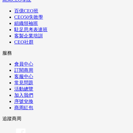
百億CEO班
CEO50失敗學
組織領袖班
駐足思考表達班
客製企業培訓
CEO社群
服務
會員中心
訂閱商周
客服中心
常見問題
活動總覽
加入我們
序號兌換
商周紅包
追蹤商周